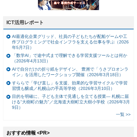
ICT活用レポート
AI最適化企業グリッド、社員の子どもたちが配船ゲームや工
作プログラミングで社会インフラを支える仕事を学ぶ（2026
年5月7日）
「数学AI」で途中式まで理解できる学習支援ツールとは何か
（2026年4月13日）
AIで自分だけの折り紙をデザイン、 豊洲で「うさプロオンラ
イン」を活用したワークショップ開催（2026年3月18日）
すららで「学び直し」を支援、効果的な学習サイクルで学習
習慣も醸成／札幌山の手高等学校（2026年3月10日）
目的を明確に、子ども主体で見通しを立てる授業— 札幌に届
ける“大樹町の魅力”／北海道大樹町立大樹小学校（2026年3月
9日）
一覧 >>
おすすめ情報 <PR>