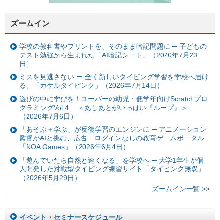
ズームイン
学校の教科書やプリントを、そのまま暗記問題に ─ 子どもの
テスト勉強から生まれた「AI暗記シート」（2026年7月23
日）
ミスを見逃さない ー 全く新しいタイピング学習を学校へ届け
る。「カケルタイピング」（2026年7月14日）
遊びの中に学びを！ユーバーの幼児・低学年向けScratchプロ
グラミングVol.4 ＜あしあとがいっぱい『ループ』＞
（2026年7月6日）
「あそぶ＋学ぶ」が反復学習のエンジンに ─ アニメーション
監督がAIと挑む、広告・ログインなしの教育ゲームポータル
「NOA Games」（2026年6月4日）
「遊んでいたら自然と速くなる」を学校へ ─ 大学1年生が個
人開発した対戦型タイピング練習サイト「タイピング無双」
（2026年5月29日）
ズームイン一覧 >>
イベント・セミナースケジュール