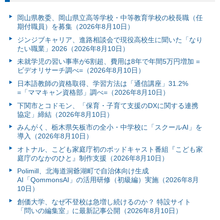
岡山県教委、岡山県立高等学校・中等教育学校の校長職（任
期付職員）を募集（2026年8月10日）
ジンジブキャリア、進路相談会で現役高校生に聞いた「なり
たい職業」2026（2026年8月10日）
未就学児の習い事率が6割超、費用は8年で年間5万円増加 =
ビデオリサーチ調べ=（2026年8月10日）
日本語教師の資格取得、学習方法は「通信講座」31.2%
=「ママキャン資格部」調べ=（2026年8月10日）
下関市とコドモン、「保育・子育て支援のDXに関する連携
協定」締結（2026年8月10日）
みんがく、栃木県矢板市の全小・中学校に「スクールAI」を
導入（2026年8月10日）
オトナル、こども家庭庁初のポッドキャスト番組『こども家
庭庁のなかのひと』制作支援（2026年8月10日）
Polimill、北海道洞爺湖町で自治体向け生成
AI「QommonsAI」の活用研修（初級編）実施（2026年8月
10日）
創価大学、なぜ不登校は急増し続けるのか？ 特設サイト
「問いの編集室」に最新記事公開（2026年8月10日）