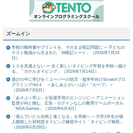
ズームイン
学校の教科書やプリントを、そのまま暗記問題に ─ 子どもの
テスト勉強から生まれた「AI暗記シート」（2026年7月23
日）
ミスを見逃さない ー 全く新しいタイピング学習を学校へ届け
る。「カケルタイピング」（2026年7月14日）
遊びの中に学びを！ユーバーの幼児・低学年向けScratchプロ
グラミングVol.4 ＜あしあとがいっぱい『ループ』＞
（2026年7月6日）
「あそぶ＋学ぶ」が反復学習のエンジンに ─ アニメーション
監督がAIと挑む、広告・ログインなしの教育ゲームポータル
「NOA Games」（2026年6月4日）
「遊んでいたら自然と速くなる」を学校へ ─ 大学1年生が個
人開発した対戦型タイピング練習サイト「タイピング無双」
（2026年5月29日）