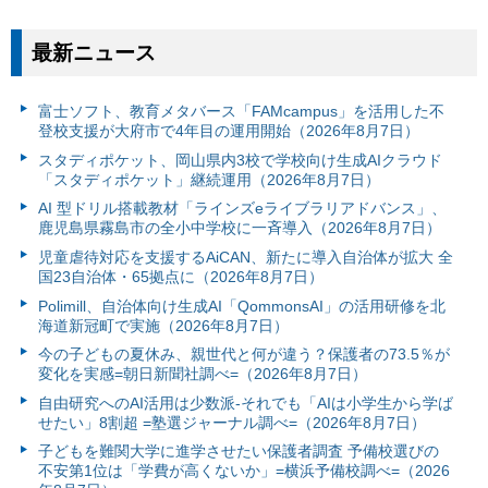
最新ニュース
富⼠ソフト、教育メタバース「FAMcampus」を活用した不
登校支援が大府市で4年目の運用開始（2026年8月7日）
スタディポケット、岡山県内3校で学校向け生成AIクラウド
「スタディポケット」継続運用（2026年8月7日）
AI 型ドリル搭載教材「ラインズeライブラリアドバンス」、
鹿児島県霧島市の全小中学校に一斉導入（2026年8月7日）
児童虐待対応を支援するAiCAN、新たに導入自治体が拡大 全
国23自治体・65拠点に（2026年8月7日）
Polimill、自治体向け生成AI「QommonsAI」の活用研修を北
海道新冠町で実施（2026年8月7日）
今の子どもの夏休み、親世代と何が違う？保護者の73.5％が
変化を実感=朝日新聞社調べ=（2026年8月7日）
自由研究へのAI活用は少数派-それでも「AIは小学生から学ば
せたい」8割超 =塾選ジャーナル調べ=（2026年8月7日）
子どもを難関大学に進学させたい保護者調査 予備校選びの
不安第1位は「学費が高くないか」=横浜予備校調べ=（2026