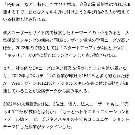
「Python」など、特化した学びも増加。企業の副業解禁の流れが加
速する中で、新たなスキルを身に付けようと学び始める人が増えて
いる特徴も読み取れる。
個人ユーザーがサイト内で検索したキーワードの上位をみると、人
気授業ランキングの傾向と同様にデザイン領域の学習ニーズが高い
ほか、2022年の特徴としては「スタートアップ」が4位と上位に、
「キャリア」が8位に新たにランクインした点が挙げられる。
また、社会的なDXニーズに伴い授業を増やしたことも追い風とな
り、2022年はDXカテゴリの授業が昨対比1511％と多く観られたほ
か、Webデザインも121%とデジタルスキルを身に付ける動きが加
速していることが受講データから読み取れる。
2022年の人気授業の1位、2位は、個人、法人ユーザーともに「“売
らず”に“売る”技術とは何か」「もっと伝わるコミュニケーション術
～メール編～」で、ビジネススキルの中でもコミュニケーションを
テーマにした授業がランクインした。