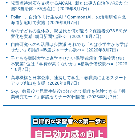
児童虐待対応を支援するAiCAN、新たに導入自治体が拡大 全
国23自治体・65拠点に（2026年8月7日）
Polimill、自治体向け生成AI「QommonsAI」の活用研修を北
海道新冠町で実施（2026年8月7日）
今の子どもの夏休み、親世代と何が違う？保護者の73.5％が
変化を実感=朝日新聞社調べ=（2026年8月7日）
自由研究へのAI活用は少数派-それでも「AIは小学生から学ば
せたい」8割超 =塾選ジャーナル調べ=（2026年8月7日）
子どもを難関大学に進学させたい保護者調査 予備校選びの
不安第1位は「学費が高くないか」=横浜予備校調べ=（2026
年8月7日）
高専機構と日本公庫、連携して学生・教職員によるスタート
アップ創出を支援（2026年8月7日）
Sky、教員役と児童生徒役に分かれて操作を体験できる「授
業研究モード」解説セミナー20日開催（2026年8月7日）