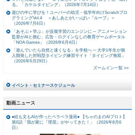
る。「カケルタイピング」（2026年7月14日）
遊びの中に学びを！ユーバーの幼児・低学年向けScratchプロ
グラミングVol.4 ＜あしあとがいっぱい『ループ』＞
（2026年7月6日）
「あそぶ＋学ぶ」が反復学習のエンジンに ─ アニメーション
監督がAIと挑む、広告・ログインなしの教育ゲームポータル
「NOA Games」（2026年6月4日）
「遊んでいたら自然と速くなる」を学校へ ─ 大学1年生が個
人開発した対戦型タイピング練習サイト「タイピング無双」
（2026年5月29日）
ズームイン一覧 >>
イベント・セミナースケジュール
動画ニュース
●絵も文もAIが作ったペラペラ漫画● 【ちゃのまのAIプロト】
第0話「我が家に『理屈』がやってきた！」（2026年8月6
日）