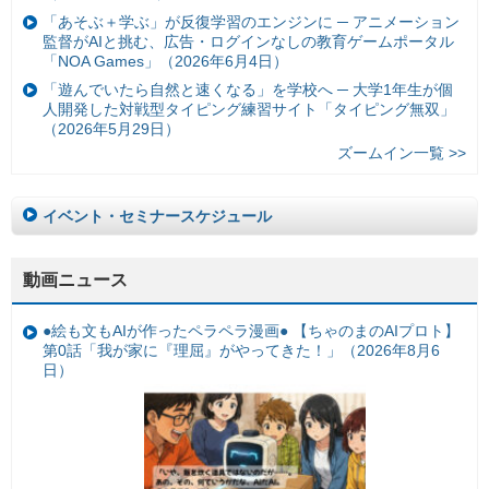
「あそぶ＋学ぶ」が反復学習のエンジンに ─ アニメーション
監督がAIと挑む、広告・ログインなしの教育ゲームポータル
「NOA Games」（2026年6月4日）
「遊んでいたら自然と速くなる」を学校へ ─ 大学1年生が個
人開発した対戦型タイピング練習サイト「タイピング無双」
（2026年5月29日）
ズームイン一覧 >>
イベント・セミナースケジュール
動画ニュース
●絵も文もAIが作ったペラペラ漫画● 【ちゃのまのAIプロト】
第0話「我が家に『理屈』がやってきた！」（2026年8月6
日）