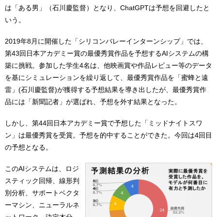
は「ある男」（石川慶監督）となり、ChatGPTは予想を回避したと
いう。
2019年8月に開催した「シリコンバレーインターンシップ」では、
第43回日本アカデミー賞の最優秀賞作品を予想するAIシステムの構
築に挑戦。参加した学生4名は、他映画賞や作品レビュー等のデータ
を基にシミュレーションを繰り返して、最優秀賞作品を「蜜蜂と遠
雷」(石川慶監督)が獲得する予想結果を導き出したが、最優秀賞作
品には「新聞記者」が選ばれ、予想を外す結果となった。
しかし、第44回日本アカデミー賞で予想した「ミッドナイトスワ
ン」は最優秀賞を受賞。予想を的中することができた。今回は4回目
の予想となる。
このAIシステムは、ロジ
スティック回帰、線形判
別分析、サポートベクタ
ーマシン、ニューラルネ
ットワーク、決定木分