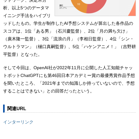
析、以上5つのデータマ
イニング手法をハイブリ
ッドしたもの。学生が制作したAI予想システムが算出した各作品の
スコアは、1位「ある男」（石川慶監督）、2位「月の満ち欠け」
（廣木隆一監督）、3位「流浪の月」（李相日監督）、4位「シン・
ウルトラマン」（樋口真嗣監督）、5位「ハケンアニメ！」（吉野耕
平監督）となった。
そして今回は、OpenAI社が2022年11月に公開した人工知能チャッ
トボットChatGPTにも第46回日本アカデミー賞の最優秀賞作品予想
を聞いたところ、「2021年までの知識しか持っていないので、予想
することはできない」との回答だったという。
関連URL
インターリンク