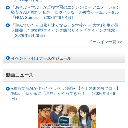
「あそぶ＋学ぶ」が反復学習のエンジンに ─ アニメーション
監督がAIと挑む、広告・ログインなしの教育ゲームポータル
「NOA Games」（2026年6月4日）
「遊んでいたら自然と速くなる」を学校へ ─ 大学1年生が個
人開発した対戦型タイピング練習サイト「タイピング無双」
（2026年5月29日）
ズームイン一覧 >>
イベント・セミナースケジュール
動画ニュース
●絵も文もAIが作ったペラペラ漫画● 【ちゃのまのAIプロト】
第0話「我が家に『理屈』がやってきた！」（2026年8月6
日）