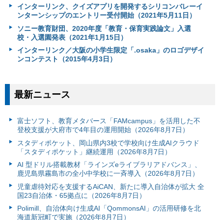
インターリンク、クイズアプリを開発するシリコンバレーイ
ンターンシップのエントリー受付開始（2021年5月11日）
ソニー教育財団、2020年度「教育・保育実践論文」入選
校・入選園発表（2021年1月15日）
インターリンク／大阪の小学生限定「.osaka」のロゴデザイ
ンコンテスト（2015年4月3日）
最新ニュース
富⼠ソフト、教育メタバース「FAMcampus」を活用した不
登校支援が大府市で4年目の運用開始（2026年8月7日）
スタディポケット、岡山県内3校で学校向け生成AIクラウド
「スタディポケット」継続運用（2026年8月7日）
AI 型ドリル搭載教材「ラインズeライブラリアドバンス」、
鹿児島県霧島市の全小中学校に一斉導入（2026年8月7日）
児童虐待対応を支援するAiCAN、新たに導入自治体が拡大 全
国23自治体・65拠点に（2026年8月7日）
Polimill、自治体向け生成AI「QommonsAI」の活用研修を北
海道新冠町で実施（2026年8月7日）