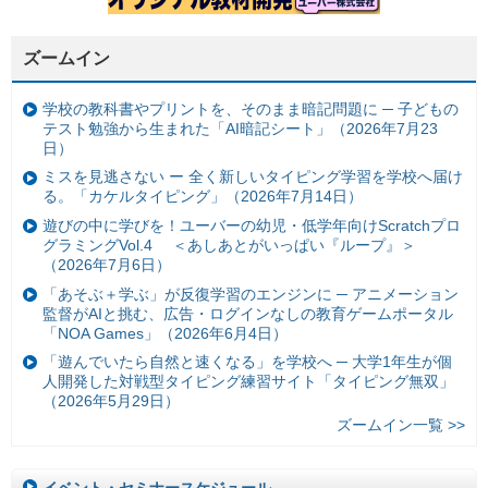
ズームイン
学校の教科書やプリントを、そのまま暗記問題に ─ 子どもの
テスト勉強から生まれた「AI暗記シート」（2026年7月23
日）
ミスを見逃さない ー 全く新しいタイピング学習を学校へ届け
る。「カケルタイピング」（2026年7月14日）
遊びの中に学びを！ユーバーの幼児・低学年向けScratchプロ
グラミングVol.4 ＜あしあとがいっぱい『ループ』＞
（2026年7月6日）
「あそぶ＋学ぶ」が反復学習のエンジンに ─ アニメーション
監督がAIと挑む、広告・ログインなしの教育ゲームポータル
「NOA Games」（2026年6月4日）
「遊んでいたら自然と速くなる」を学校へ ─ 大学1年生が個
人開発した対戦型タイピング練習サイト「タイピング無双」
（2026年5月29日）
ズームイン一覧 >>