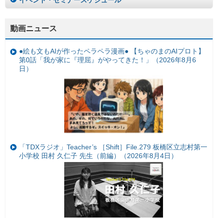
イベント・セミナースケジュール
動画ニュース
●絵も文もAIが作ったペラペラ漫画● 【ちゃのまのAIプロト】
第0話「我が家に『理屈』がやってきた！」（2026年8月6
日）
「TDXラジオ」Teacher’s ［Shift］File.279 板橋区立志村第一
小学校 田村 久仁子 先生（前編）（2026年8月4日）