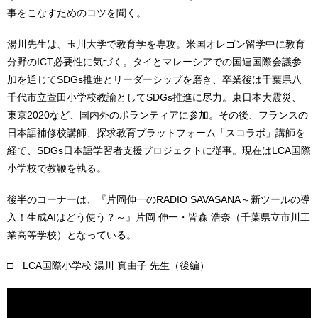
事をこなすためのコツを聞く。
湯川先生は、玉川大学で教育学を専攻。米国オレゴン留学中に教育
分野のICT必要性に気づく。タイとマレーシアでの国連国際会議参
加を通じてSDGs推進とリーダーシップを磨き、卒業後は千葉県八
千代市立萱田小学校教諭としてSDGs推進に尽力。東日本大震災、
東京2020など、国内外のボランティアに参加。その後、フランスの
日本語補修校講師、探求教育プラットフォーム「スコラボ」講師を
経て、SDGs日本語学習者支援プロジェクトに従事。現在はLCA国際
小学校で教鞭を執る。
後半のコーナーは、『片岡伸一のRADIO SAVASANA～新ツールの導
入！生成AIはどう使う？～』片岡 伸一・皆森 浩奈（千葉県立市川工
業高等学校）となっている。
□ LCA国際小学校 湯川 真由子 先生（後編）