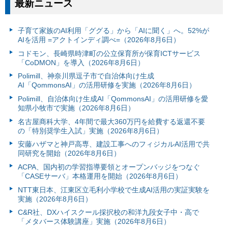
最新ニュース
子育て家族のAI利用「ググる」から「AIに聞く」へ。52%が
AIを活用 =アクトインディ調べ=（2026年8月6日）
コドモン、長崎県時津町の公立保育所が保育ICTサービス
「CoDMON」を導入（2026年8月6日）
Polimill、神奈川県逗子市で自治体向け生成
AI「QommonsAI」の活用研修を実施（2026年8月6日）
Polimill、自治体向け生成AI「QommonsAI」の活用研修を愛
知県小牧市で実施（2026年8月6日）
名古屋商科大学、4年間で最大360万円を給費する返還不要
の「特別奨学生入試」実施（2026年8月6日）
安藤ハザマと神戸高専、建設工事へのフィジカルAI活用で共
同研究を開始（2026年8月6日）
ACPA、国内初の学習指導要領とオープンバッジをつなぐ
「CASEサーバ」本格運用を開始（2026年8月6日）
NTT東日本、江東区立毛利小学校で生成AI活用の実証実験を
実施（2026年8月6日）
C&R社、DXハイスクール採択校の和洋九段女子中・高で
「メタバース体験講座」実施（2026年8月6日）