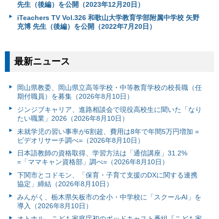
先生（後編）を公開（2023年12月20日）
iTeachers TV Vol.326 和歌山大学教育学部附属中学校 矢野
充博 先生（後編）を公開（2022年7月20日）
最新ニュース
岡山県教委、岡山県立高等学校・中等教育学校の校長職（任
期付職員）を募集（2026年8月10日）
ジンジブキャリア、進路相談会で現役高校生に聞いた「なり
たい職業」2026（2026年8月10日）
未就学児の習い事率が6割超、費用は8年で年間5万円増加 =
ビデオリサーチ調べ=（2026年8月10日）
日本語教師の資格取得、学習方法は「通信講座」31.2%
=「ママキャン資格部」調べ=（2026年8月10日）
下関市とコドモン、「保育・子育て支援のDXに関する連携
協定」締結（2026年8月10日）
みんがく、栃木県矢板市の全小・中学校に「スクールAI」を
導入（2026年8月10日）
オトナル、こども家庭庁初のポッドキャスト番組『こども家