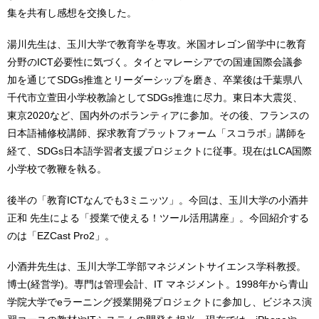
集を共有し感想を交換した。
湯川先生は、玉川大学で教育学を専攻。米国オレゴン留学中に教育
分野のICT必要性に気づく。タイとマレーシアでの国連国際会議参
加を通じてSDGs推進とリーダーシップを磨き、卒業後は千葉県八
千代市立萱田小学校教諭としてSDGs推進に尽力。東日本大震災、
東京2020など、国内外のボランティアに参加。その後、フランスの
日本語補修校講師、探求教育プラットフォーム「スコラボ」講師を
経て、SDGs日本語学習者支援プロジェクトに従事。現在はLCA国際
小学校で教鞭を執る。
後半の「教育ICTなんでも3ミニッツ」。今回は、玉川大学の小酒井
正和 先生による「授業で使える！ツール活用講座」。今回紹介する
のは「EZCast Pro2」。
小酒井先生は、玉川大学工学部マネジメントサイエンス学科教授。
博士(経営学)。専門は管理会計、IT マネジメント。1998年から青山
学院大学でeラーニング授業開発プロジェクトに参加し、ビジネス演