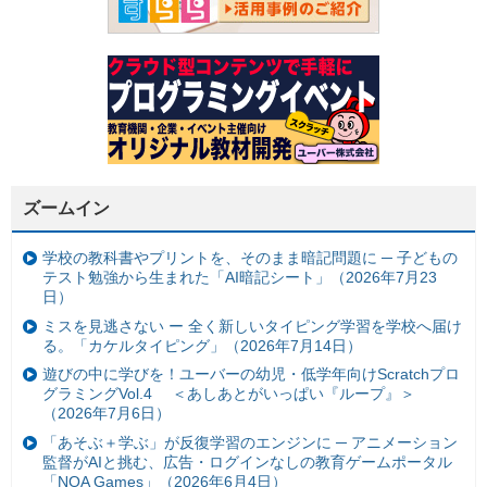
ズームイン
学校の教科書やプリントを、そのまま暗記問題に ─ 子どもの
テスト勉強から生まれた「AI暗記シート」（2026年7月23
日）
ミスを見逃さない ー 全く新しいタイピング学習を学校へ届け
る。「カケルタイピング」（2026年7月14日）
遊びの中に学びを！ユーバーの幼児・低学年向けScratchプロ
グラミングVol.4 ＜あしあとがいっぱい『ループ』＞
（2026年7月6日）
「あそぶ＋学ぶ」が反復学習のエンジンに ─ アニメーション
監督がAIと挑む、広告・ログインなしの教育ゲームポータル
「NOA Games」（2026年6月4日）