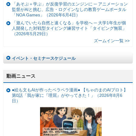
「あそぶ＋学ぶ」が反復学習のエンジンに ─ アニメーション
監督がAIと挑む、広告・ログインなしの教育ゲームポータル
「NOA Games」（2026年6月4日）
「遊んでいたら自然と速くなる」を学校へ ─ 大学1年生が個
人開発した対戦型タイピング練習サイト「タイピング無双」
（2026年5月29日）
ズームイン一覧 >>
イベント・セミナースケジュール
動画ニュース
●絵も文もAIが作ったペラペラ漫画● 【ちゃのまのAIプロト】
第0話「我が家に『理屈』がやってきた！」（2026年8月6
日）