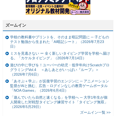
ズームイン
学校の教科書やプリントを、そのまま暗記問題に ─ 子どもの
テスト勉強から生まれた「AI暗記シート」（2026年7月23
日）
ミスを見逃さない ー 全く新しいタイピング学習を学校へ届け
る。「カケルタイピング」（2026年7月14日）
遊びの中に学びを！ユーバーの幼児・低学年向けScratchプロ
グラミングVol.4 ＜あしあとがいっぱい『ループ』＞
（2026年7月6日）
「あそぶ＋学ぶ」が反復学習のエンジンに ─ アニメーション
監督がAIと挑む、広告・ログインなしの教育ゲームポータル
「NOA Games」（2026年6月4日）
「遊んでいたら自然と速くなる」を学校へ ─ 大学1年生が個
人開発した対戦型タイピング練習サイト「タイピング無双」
（2026年5月29日）
ズームイン一覧 >>