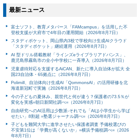
最新ニュース
富⼠ソフト、教育メタバース「FAMcampus」を活用した不
登校支援が大府市で4年目の運用開始（2026年8月7日）
スタディポケット、岡山県内3校で学校向け生成AIクラウド
「スタディポケット」継続運用（2026年8月7日）
AI 型ドリル搭載教材「ラインズeライブラリアドバンス」、
鹿児島県霧島市の全小中学校に一斉導入（2026年8月7日）
児童虐待対応を支援するAiCAN、新たに導入自治体が拡大 全
国23自治体・65拠点に（2026年8月7日）
Polimill、自治体向け生成AI「QommonsAI」の活用研修を北
海道新冠町で実施（2026年8月7日）
今の子どもの夏休み、親世代と何が違う？保護者の73.5％が
変化を実感=朝日新聞社調べ=（2026年8月7日）
自由研究へのAI活用は少数派-それでも「AIは小学生から学ば
せたい」8割超 =塾選ジャーナル調べ=（2026年8月7日）
子どもを難関大学に進学させたい保護者調査 予備校選びの
不安第1位は「学費が高くないか」=横浜予備校調べ=（2026
年8月7日）