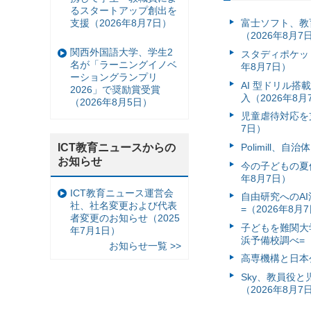
るスタートアップ創出を
支援（2026年8月7日）
富⼠ソフト、教
（2026年8月7
関西外国語大学、学生2
スタディポケッ
名が「ラーニングイノベ
年8月7日）
ーショングランプリ
AI 型ドリル
2026」で奨励賞受賞
入（2026年8月
（2026年8月5日）
児童虐待対応を支
7日）
ICT教育ニュースからの
Polimill、
お知らせ
今の子どもの夏休
年8月7日）
ICT教育ニュース運営会
自由研究へのA
社、社名変更および代表
=（2026年8月
者変更のお知らせ（2025
子どもを難関大
年7月1日）
浜予備校調べ=（
お知らせ一覧 >>
高専機構と日本
Sky、教員役
（2026年8月7