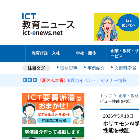
企業・教材・サ
教育行政・入札
学校・団体
ービス
注目タグ
取材記事
事例紹介
文部科学省
《夏休み本番》
8月のイベント、セミナー情報
トップ
企業・教材
ビュー性能を検証
2026年5月18日
ホリエモンAI
性能を検証