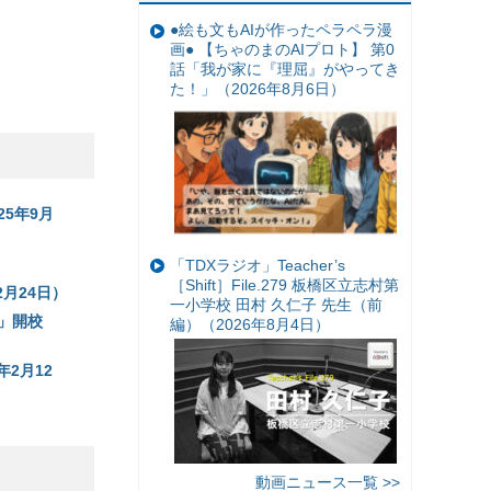
●絵も文もAIが作ったペラペラ漫
画● 【ちゃのまのAIプロト】 第0
話「我が家に『理屈』がやってき
た！」（2026年8月6日）
25年9月
「TDXラジオ」Teacher’s
［Shift］File.279 板橋区立志村第
月24日）
一小学校 田村 久仁子 先生（前
」開校
編）（2026年8月4日）
年2月12
動画ニュース一覧 >>