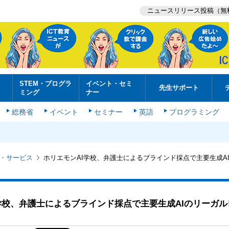
ニュースリリース投稿（無
STEM・プログラ
イベント・セミ
先生サポート
ミング
ナー
総務省
イベント
セミナー
英語
プログラミング
・サービス
ホリエモンAI学校、弁護士によるブラインド採点で主要生成A
学校、弁護士によるブラインド採点で主要生成AIのリーガ