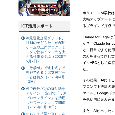
ホリエモンAI学校は、A
大幅アップデートに伴い
るブラインド採点で
ICT活用レポート
Claude for 
AI最適化企業グリッド、
社員の子どもたちが配船
か？ Claude for
ゲームや工作プログラミ
と、日常でよく使用され
ングで社会インフラを支
のAIを使って同じ
える仕事を学ぶ（2026年
5月7日）
イルABCとして保
「数学AI」で途中式まで
た。
理解できる学習支援ツー
ルとは何か（2026年4月
その結果、AIによ
13日）
プロンプト設計の難
AIで自分だけの折り紙を
ァイル、Google
デザイン、 豊洲で「うさ
プロオンライン」を活用
を包括的に読み込ま
したワークショップ開催
（2026年3月18日）
また、AIが出した
すららで「学び直し」を