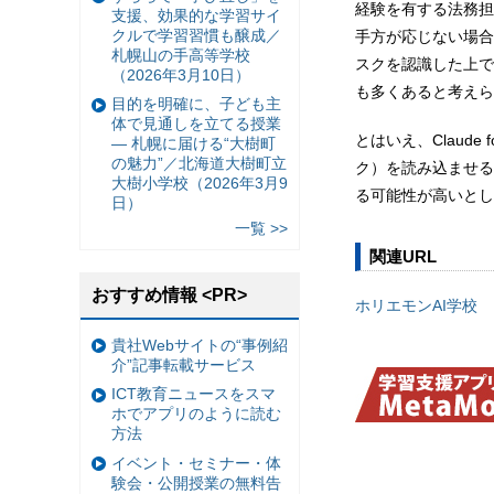
経験を有する法務担
支援、効果的な学習サイ
クルで学習習慣も醸成／
手方が応じない場合
札幌山の手高等学校
スクを認識した上で
（2026年3月10日）
も多くあると考えら
目的を明確に、子ども主
体で見通しを立てる授業
とはいえ、Claud
— 札幌に届ける“大樹町
の魅力”／北海道大樹町立
ク）を読み込ませる
大樹小学校（2026年3月9
る可能性が高いとし
日）
一覧 >>
関連URL
おすすめ情報 <PR>
ホリエモンAI学校
貴社Webサイトの“事例紹
介”記事転載サービス
ICT教育ニュースをスマ
ホでアプリのように読む
方法
イベント・セミナー・体
験会・公開授業の無料告