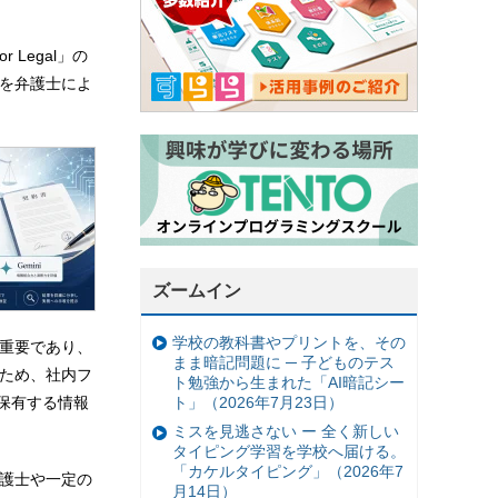
r Legal」の
結果を弁護士によ
ズームイン
学校の教科書やプリントを、その
に重要であり、
まま暗記問題に ─ 子どものテス
るため、社内フ
ト勉強から生まれた「AI暗記シー
ト」（2026年7月23日）
の保有する情報
ミスを見逃さない ー 全く新しい
タイピング学習を学校へ届ける。
「カケルタイピング」（2026年7
弁護士や一定の
月14日）