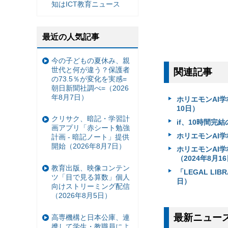
知はICT教育ニュース
最近の人気記事
今の子どもの夏休み、親
世代と何が違う？保護者
関連記事
の73.5％が変化を実感=
朝日新聞社調べ=（2026
年8月7日）
ホリエモンAI学校
10日）
クリサク、暗記・学習計
if、10時間完
画アプリ「赤シート勉強
ホリエモンAI学
計画 - 暗記ノート」提供
開始（2026年8月7日）
ホリエモンAI
（2024年8月1
教育出版、映像コンテン
「LEGAL L
ツ「目で見る算数」個人
日）
向けストリーミング配信
（2026年8月5日）
最新ニュー
高専機構と日本公庫、連
携して学生・教職員によ