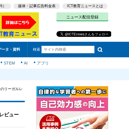
料）
媒体・記事広告料金表
ICT教育ニュースとは
ニュース配信登録
検索
データ・資料
STEM
AI
アプリ
Iのリーガルレ
ルレビュー