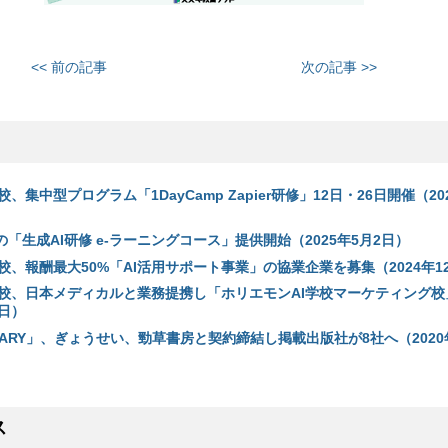
<< 前の記事
次の記事 >>
、集中型プログラム「1DayCamp Zapier研修」12日・26日開催（20
結の「生成AI研修 e-ラーニングコース」提供開始（2025年5月2日）
校、報酬最大50%「AI活用サポート事業」の協業企業を募集（2024年12
学校、日本メディカルと業務提携し「ホリエモンAI学校マーケティング校
6日）
IBRARY」、ぎょうせい、勁草書房と契約締結し掲載出版社が8社へ（2020
ス