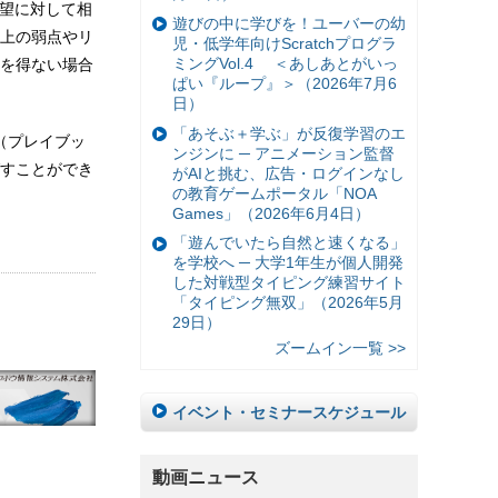
希望に対して相
遊びの中に学びを！ユーバーの幼
上の弱点やリ
児・低学年向けScratchプログラ
ミングVol.4 ＜あしあとがいっ
を得ない場合
ぱい『ループ』＞（2026年7月6
日）
「あそぶ＋学ぶ」が反復学習のエ
準（プレイブッ
ンジンに ─ アニメーション監督
すことができ
がAIと挑む、広告・ログインなし
の教育ゲームポータル「NOA
Games」（2026年6月4日）
「遊んでいたら自然と速くなる」
を学校へ ─ 大学1年生が個人開発
した対戦型タイピング練習サイト
「タイピング無双」（2026年5月
29日）
ズームイン一覧 >>
イベント・セミナースケジュール
動画ニュース