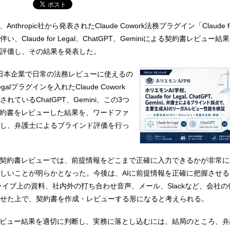
nthropic社から発表されたClaude Cowork法務プラグイン「Claude fo
、Claude for Legal、ChatGPT、Geminiによる契約書レビュー
評価し、その結果を発表した。
Legalは日本企業で日常の法務レビューに使えるの
 Legalプラグインを入れたClaude Cowork
ているChatGPT、Gemini、この3つ
契約書をレビューした結果を、ワードファ
存し、弁護士によるブラインド評価を行っ
る契約書レビューでは、前提情報をどこまで正確に入力できるかが非常
しいことが明らかとなった。今後は、AIに前提情報を正確に把握させ
ドライブ上の資料、社内外の打ち合わせ音声、メール、Slackなど、会社
せた上で、契約書を作成・レビューする形になると考えられる。
レビュー結果を適切に判断し、実務に落とし込むには、結局のところ、