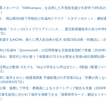
育メタバース「FAMcampus」を活用した不登校支援が大府市で4年目
日）
ト、岡山県内3校で学校向け生成AIクラウド「スタディポケット」継続運用
搭載教材「ラインズeライブラリアドバンス」、鹿児島県霧島市の全小中学
7日）
援するAiCAN、新たに導入自治体が拡大 全国23自治体・65拠点に（20
自治体向け生成AI「QommonsAI」の活用研修を北海道新冠町で実施（2026年
み、親世代と何が違う？保護者の73.5％が変化を実感=朝日新聞社調べ=
I活用は少数派-それでも「AIは小学生から学ばせたい」8割超 =塾選ジャ
7日）
学に進学させたい保護者調査 予備校選びの不安第1位は「学費が高くな
2026年8月7日）
公庫、連携して学生・教職員によるスタートアップ創出を支援（2026年
と児童生徒役に分かれて操作を体験できる「授業研究モード」解説セミナー
日）