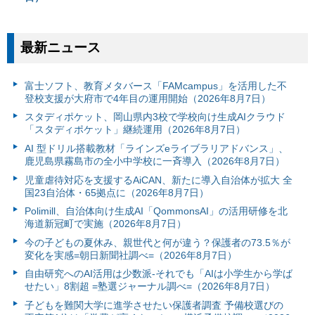
最新ニュース
富⼠ソフト、教育メタバース「FAMcampus」を活用した不
登校支援が大府市で4年目の運用開始（2026年8月7日）
スタディポケット、岡山県内3校で学校向け生成AIクラウド
「スタディポケット」継続運用（2026年8月7日）
AI 型ドリル搭載教材「ラインズeライブラリアドバンス」、
鹿児島県霧島市の全小中学校に一斉導入（2026年8月7日）
児童虐待対応を支援するAiCAN、新たに導入自治体が拡大 全
国23自治体・65拠点に（2026年8月7日）
Polimill、自治体向け生成AI「QommonsAI」の活用研修を北
海道新冠町で実施（2026年8月7日）
今の子どもの夏休み、親世代と何が違う？保護者の73.5％が
変化を実感=朝日新聞社調べ=（2026年8月7日）
自由研究へのAI活用は少数派-それでも「AIは小学生から学ば
せたい」8割超 =塾選ジャーナル調べ=（2026年8月7日）
子どもを難関大学に進学させたい保護者調査 予備校選びの