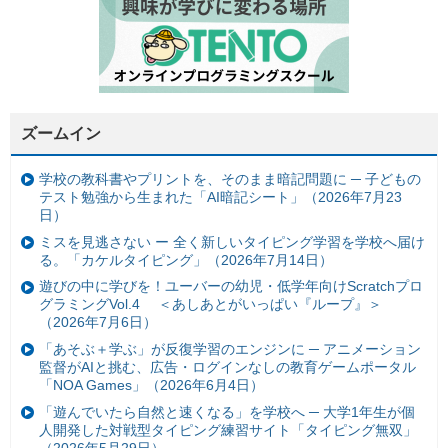
ズームイン
学校の教科書やプリントを、そのまま暗記問題に ─ 子どもの
テスト勉強から生まれた「AI暗記シート」（2026年7月23
日）
ミスを見逃さない ー 全く新しいタイピング学習を学校へ届け
る。「カケルタイピング」（2026年7月14日）
遊びの中に学びを！ユーバーの幼児・低学年向けScratchプロ
グラミングVol.4 ＜あしあとがいっぱい『ループ』＞
（2026年7月6日）
「あそぶ＋学ぶ」が反復学習のエンジンに ─ アニメーション
監督がAIと挑む、広告・ログインなしの教育ゲームポータル
「NOA Games」（2026年6月4日）
「遊んでいたら自然と速くなる」を学校へ ─ 大学1年生が個
人開発した対戦型タイピング練習サイト「タイピング無双」
（2026年5月29日）