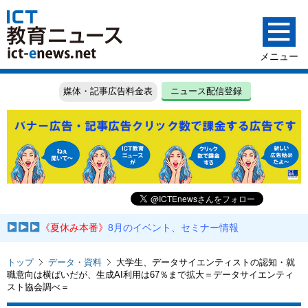
媒体・記事広告料金表
ニュース配信登録
《夏休み本番》
8月のイベント、セミナー情報
トップ
データ・資料
大学生、データサイエンティストの認知・就
職意向は横ばいだが、生成AI利用は67％まで拡大＝データサイエンティ
スト協会調べ＝