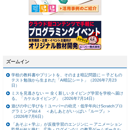
ズームイン
学校の教科書やプリントを、そのまま暗記問題に ─ 子どもの
テスト勉強から生まれた「AI暗記シート」（2026年7月23
日）
ミスを見逃さない ー 全く新しいタイピング学習を学校へ届け
る。「カケルタイピング」（2026年7月14日）
遊びの中に学びを！ユーバーの幼児・低学年向けScratchプロ
グラミングVol.4 ＜あしあとがいっぱい『ループ』＞
（2026年7月6日）
「あそぶ＋学ぶ」が反復学習のエンジンに ─ アニメーション
監督がAIと挑む、広告・ログインなしの教育ゲームポータル