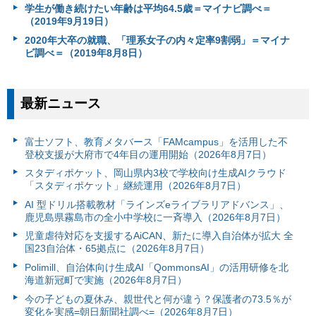
学生が働き続けたい年齢は平均64.5歳＝マイナビ調べ＝
（2019年9月19日）
2020年大卒の就職、「理系女子の内々定率9割弱」＝マイナ
ビ調べ＝（2019年8月8日）
最新ニュース
富⼠ソフト、教育メタバース「FAMcampus」を活用した不
登校支援が大府市で4年目の運用開始（2026年8月7日）
スタディポケット、岡山県内3校で学校向け生成AIクラウド
「スタディポケット」継続運用（2026年8月7日）
AI 型ドリル搭載教材「ラインズeライブラリアドバンス」、
鹿児島県霧島市の全小中学校に一斉導入（2026年8月7日）
児童虐待対応を支援するAiCAN、新たに導入自治体が拡大 全
国23自治体・65拠点に（2026年8月7日）
Polimill、自治体向け生成AI「QommonsAI」の活用研修を北
海道新冠町で実施（2026年8月7日）
今の子どもの夏休み、親世代と何が違う？保護者の73.5％が
変化を実感=朝日新聞社調べ=（2026年8月7日）