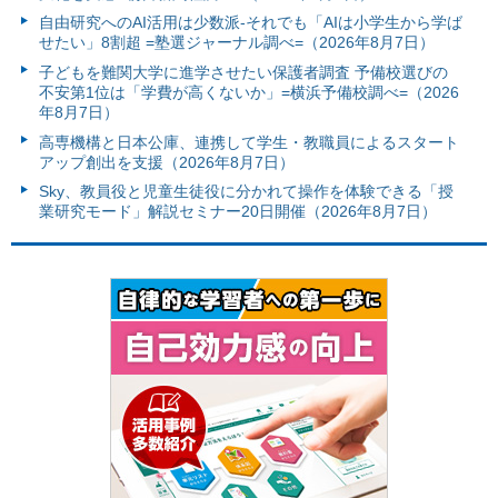
自由研究へのAI活用は少数派-それでも「AIは小学生から学ば
せたい」8割超 =塾選ジャーナル調べ=（2026年8月7日）
子どもを難関大学に進学させたい保護者調査 予備校選びの
不安第1位は「学費が高くないか」=横浜予備校調べ=（2026
年8月7日）
高専機構と日本公庫、連携して学生・教職員によるスタート
アップ創出を支援（2026年8月7日）
Sky、教員役と児童生徒役に分かれて操作を体験できる「授
業研究モード」解説セミナー20日開催（2026年8月7日）