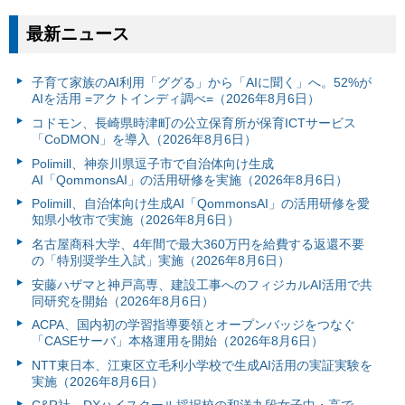
最新ニュース
子育て家族のAI利用「ググる」から「AIに聞く」へ。52%が
AIを活用 =アクトインディ調べ=（2026年8月6日）
コドモン、長崎県時津町の公立保育所が保育ICTサービス
「CoDMON」を導入（2026年8月6日）
Polimill、神奈川県逗子市で自治体向け生成
AI「QommonsAI」の活用研修を実施（2026年8月6日）
Polimill、自治体向け生成AI「QommonsAI」の活用研修を愛
知県小牧市で実施（2026年8月6日）
名古屋商科大学、4年間で最大360万円を給費する返還不要
の「特別奨学生入試」実施（2026年8月6日）
安藤ハザマと神戸高専、建設工事へのフィジカルAI活用で共
同研究を開始（2026年8月6日）
ACPA、国内初の学習指導要領とオープンバッジをつなぐ
「CASEサーバ」本格運用を開始（2026年8月6日）
NTT東日本、江東区立毛利小学校で生成AI活用の実証実験を
実施（2026年8月6日）