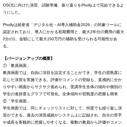
OSCEに向けた演習、試験準備、振り返りをPholly上で完結できるよ
うにした。
Phollyは経産省「デジタル化・AI導入補助金2026」の対象ツールに
認定されており、導入にかかる初期費用と、最大2年分の費用の最大
2分の1、金額にして最大150万円の補助を受けられる可能性があ
る。
【バージョンアップの概要】
①「教員画面」
教員画面では、自由に項目を設定することができ、学生の習熟度に
応じた演習を実施できる。評価やコメントの登録も、直感的に分か
りやすい画面からサクサク進められ、受講学生全体の傾向や個別の
学生の進捗度もグラフで可視化。全体傾向や習熟度の把握も簡単
②「学生画面」
学生画面では、同じチェックリストに対して、何度でも繰り返し演
習ができる。過去の演習成績がシステム上に記録され、自分の苦手
や成長を客観的に把握しやすくなる。複数の教員から評価やコメン