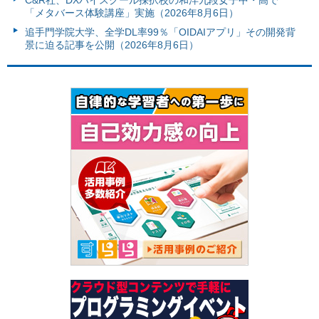
C&R社、DXハイスクール採択校の和洋九段女子中・高で
「メタバース体験講座」実施（2026年8月6日）
追手門学院大学、全学DL率99％「OIDAIアプリ」その開発背
景に迫る記事を公開（2026年8月6日）