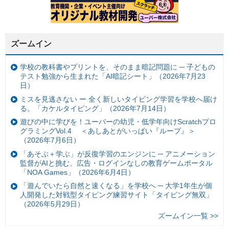
ズームイン
学校の教科書やプリントを、そのまま暗記問題に ─ 子どもの
テスト勉強から生まれた「AI暗記シート」（2026年7月23
日）
ミスを見逃さない ー 全く新しいタイピング学習を学校へ届け
る。「カケルタイピング」（2026年7月14日）
遊びの中に学びを！ユーバーの幼児・低学年向けScratchプロ
グラミングVol.4 ＜あしあとがいっぱい『ループ』＞
（2026年7月6日）
「あそぶ＋学ぶ」が反復学習のエンジンに ─ アニメーション
監督がAIと挑む、広告・ログインなしの教育ゲームポータル
「NOA Games」（2026年6月4日）
「遊んでいたら自然と速くなる」を学校へ ─ 大学1年生が個
人開発した対戦型タイピング練習サイト「タイピング無双」
（2026年5月29日）
ズームイン一覧 >>