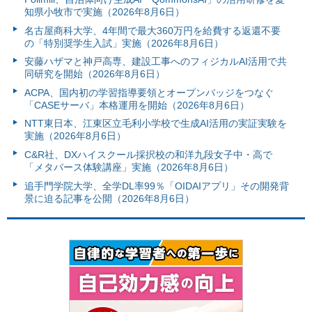
知県小牧市で実施（2026年8月6日）
名古屋商科大学、4年間で最大360万円を給費する返還不要
の「特別奨学生入試」実施（2026年8月6日）
安藤ハザマと神戸高専、建設工事へのフィジカルAI活用で共
同研究を開始（2026年8月6日）
ACPA、国内初の学習指導要領とオープンバッジをつなぐ
「CASEサーバ」本格運用を開始（2026年8月6日）
NTT東日本、江東区立毛利小学校で生成AI活用の実証実験を
実施（2026年8月6日）
C&R社、DXハイスクール採択校の和洋九段女子中・高で
「メタバース体験講座」実施（2026年8月6日）
追手門学院大学、全学DL率99％「OIDAIアプリ」その開発背
景に迫る記事を公開（2026年8月6日）