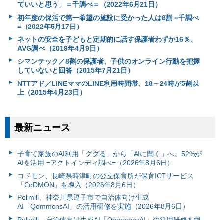
ていいと思う」＝千調べ＝（2022年6月21日）
初年度の保活で第一希望の施設に受かった人は6割 =千調べ
=（2022年5月17日）
ネットの安全を子どもと定期的に話す保護者わずか16％、
AVG調べ（2019年4月9日）
シマンテック／8割の保護者、子供のオンライン行動を把握
していないと回答（2015年7月21日）
NTTアド／LINEママのLINE利用時間帯、18～24時が5割以
上（2015年4月23日）
最新ニュース
子育て家族のAI利用「ググる」から「AIに聞く」へ。52%が
AIを活用 =アクトインディ調べ=（2026年8月6日）
コドモン、長崎県時津町の公立保育所が保育ICTサービス
「CoDMON」を導入（2026年8月6日）
Polimill、神奈川県逗子市で自治体向け生成
AI「QommonsAI」の活用研修を実施（2026年8月6日）
Polimill、自治体向け生成AI「QommonsAI」の活用研修を愛