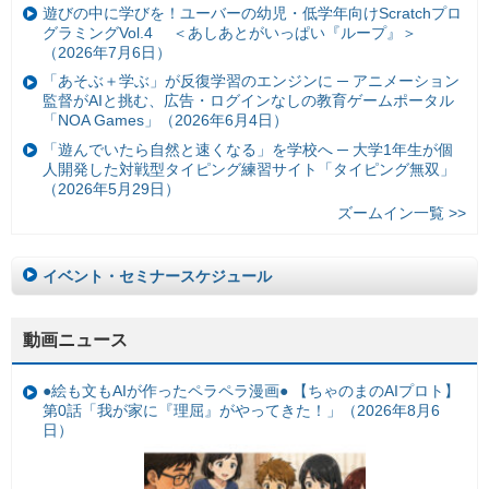
遊びの中に学びを！ユーバーの幼児・低学年向けScratchプロ
グラミングVol.4 ＜あしあとがいっぱい『ループ』＞
（2026年7月6日）
「あそぶ＋学ぶ」が反復学習のエンジンに ─ アニメーション
監督がAIと挑む、広告・ログインなしの教育ゲームポータル
「NOA Games」（2026年6月4日）
「遊んでいたら自然と速くなる」を学校へ ─ 大学1年生が個
人開発した対戦型タイピング練習サイト「タイピング無双」
（2026年5月29日）
ズームイン一覧 >>
イベント・セミナースケジュール
動画ニュース
●絵も文もAIが作ったペラペラ漫画● 【ちゃのまのAIプロト】
第0話「我が家に『理屈』がやってきた！」（2026年8月6
日）