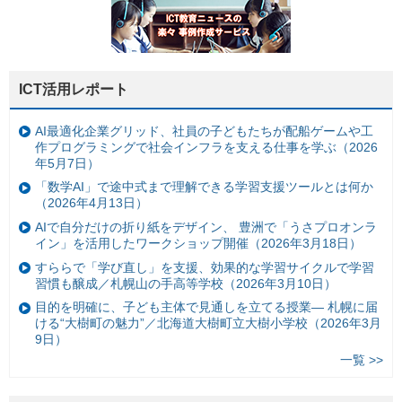
ICT活用レポート
AI最適化企業グリッド、社員の子どもたちが配船ゲームや工
作プログラミングで社会インフラを支える仕事を学ぶ（2026
年5月7日）
「数学AI」で途中式まで理解できる学習支援ツールとは何か
（2026年4月13日）
AIで自分だけの折り紙をデザイン、 豊洲で「うさプロオンラ
イン」を活用したワークショップ開催（2026年3月18日）
すららで「学び直し」を支援、効果的な学習サイクルで学習
習慣も醸成／札幌山の手高等学校（2026年3月10日）
目的を明確に、子ども主体で見通しを立てる授業— 札幌に届
ける“大樹町の魅力”／北海道大樹町立大樹小学校（2026年3月
9日）
一覧 >>