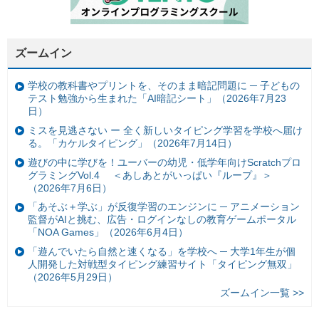
ズームイン
学校の教科書やプリントを、そのまま暗記問題に ─ 子どもの
テスト勉強から生まれた「AI暗記シート」（2026年7月23
日）
ミスを見逃さない ー 全く新しいタイピング学習を学校へ届け
る。「カケルタイピング」（2026年7月14日）
遊びの中に学びを！ユーバーの幼児・低学年向けScratchプロ
グラミングVol.4 ＜あしあとがいっぱい『ループ』＞
（2026年7月6日）
「あそぶ＋学ぶ」が反復学習のエンジンに ─ アニメーション
監督がAIと挑む、広告・ログインなしの教育ゲームポータル
「NOA Games」（2026年6月4日）
「遊んでいたら自然と速くなる」を学校へ ─ 大学1年生が個
人開発した対戦型タイピング練習サイト「タイピング無双」
（2026年5月29日）
ズームイン一覧 >>