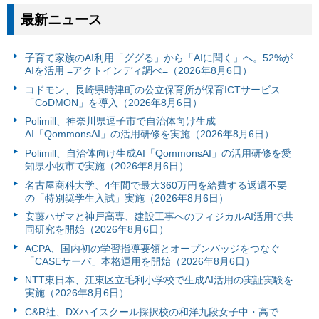
最新ニュース
子育て家族のAI利用「ググる」から「AIに聞く」へ。52%が
AIを活用 =アクトインディ調べ=（2026年8月6日）
コドモン、長崎県時津町の公立保育所が保育ICTサービス
「CoDMON」を導入（2026年8月6日）
Polimill、神奈川県逗子市で自治体向け生成
AI「QommonsAI」の活用研修を実施（2026年8月6日）
Polimill、自治体向け生成AI「QommonsAI」の活用研修を愛
知県小牧市で実施（2026年8月6日）
名古屋商科大学、4年間で最大360万円を給費する返還不要
の「特別奨学生入試」実施（2026年8月6日）
安藤ハザマと神戸高専、建設工事へのフィジカルAI活用で共
同研究を開始（2026年8月6日）
ACPA、国内初の学習指導要領とオープンバッジをつなぐ
「CASEサーバ」本格運用を開始（2026年8月6日）
NTT東日本、江東区立毛利小学校で生成AI活用の実証実験を
実施（2026年8月6日）
C&R社、DXハイスクール採択校の和洋九段女子中・高で