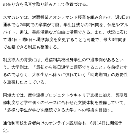
の在り方を見直す取り組みとして位置づける。
スマカレでは、対面授業とオンデマンド授業を組み合わせ、週3日の
通学でも2年間での卒業が可能。学生は残りの2日間を、休息やアル
バイト、趣味、芸能活動など自由に活用できる。また、状況に応じ
て週4日・週5日へ通学頻度を変更することも可能で、最大3年間ま
で在籍できる制度も整備する。
制度導入の背景には、通信制高校出身学生の中退事例があるとい
う。大学側は、「最初から毎日通学に適応できること」を前提とす
るのではなく、大学生活へ徐々に慣れていく「助走期間」の必要性
を重視したとしている。
同短大では、産学連携プロジェクトやキャリア支援に加え、長期履
修制度など学生個々のペースに合わせた支援体制を整備していて、
「多様な学生が学びを継続できる大学」への転換を目指す。
通信制高校出身者向けのオンライン説明会も、6月14日に開催予
定。