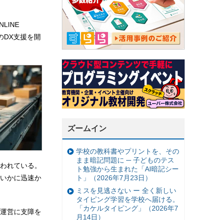
LINE
のDX支援を開
ズームイン
学校の教科書やプリントを、その
まま暗記問題に ─ 子どものテス
われている。
ト勉強から生まれた「AI暗記シー
ト」（2026年7月23日）
いかに迅速か
ミスを見逃さない ー 全く新しい
タイピング学習を学校へ届ける。
「カケルタイピング」（2026年7
運営に支障を
月14日）