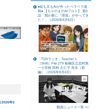
●絵も文もAIが作ったペラペラ漫
画● 【ちゃのまのAIプロト】 第0
話「我が家に『理屈』がやってき
た！」（2026年8月6日）
「TDXラジオ」Teacher’s
［Shift］File.279 板橋区立志村第
一小学校 田村 久仁子 先生（前
編）（2026年8月4日）
026年2
動画ニュース一覧 >>