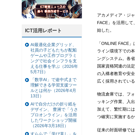
アカメディア・ジャ
FACE」を活用し
始した。
ICT活用レポート
「ONLINE FA
AI最適化企業グリッド、
社員の子どもたちが配船
ライン環境下での本
ゲームや工作プログラミ
ングシステム。各省
ングで社会インフラを支
国家資格関連の法定
える仕事を学ぶ（2026年
5月7日）
の入構者教育や安全
「数学AI」で途中式まで
広く採用されている
理解できる学習支援ツー
ルとは何か（2026年4月
物流倉庫では、フォ
13日）
ッキング作業、入出
AIで自分だけの折り紙を
加えて、繁忙期には
デザイン、 豊洲で「うさ
プロオンライン」を活用
つ確実に実施するか
したワークショップ開催
（2026年3月18日）
従来の対面研修では
すららで「学び直し」を