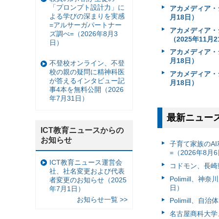
「プロンプト設計力」に
アカメディア・ジ
よる学びの深まりを実感
月18日）
=アルサーガパートナー
アカメディア・ジ
ズ調べ=（2026年8月3
（2025年11月
日）
アカメディア・
月18日）
不登校オンライン、不登
校の親の疑問に精神科医
アカメディア・ジ
が答えるインタビュー記
月18日）
事4本を無料公開（2026
年7月31日）
最新ニュー
ICT教育ニュースからの
お知らせ
子育て家族のAI
=（2026年8月
ICT教育ニュース運営会
コドモン、長崎県
社、社名変更および代表
Polimill、
者変更のお知らせ（2025
日）
年7月1日）
お知らせ一覧 >>
Polimill、
名古屋商科大学