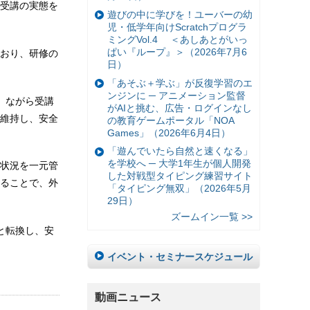
受講の実態を
遊びの中に学びを！ユーバーの幼
児・低学年向けScratchプログラ
ミングVol.4 ＜あしあとがいっ
ぱい『ループ』＞（2026年7月6
おり、研修の
日）
「あそぶ＋学ぶ」が反復学習のエ
ンジンに ─ アニメーション監督
席、ながら受講
がAIと挑む、広告・ログインなし
維持し、安全
の教育ゲームポータル「NOA
Games」（2026年6月4日）
「遊んでいたら自然と速くなる」
を学校へ ─ 大学1年生が個人開発
状況を一元管
した対戦型タイピング練習サイト
ることで、外
「タイピング無双」（2026年5月
29日）
ズームイン一覧 >>
へと転換し、安
イベント・セミナースケジュール
動画ニュース