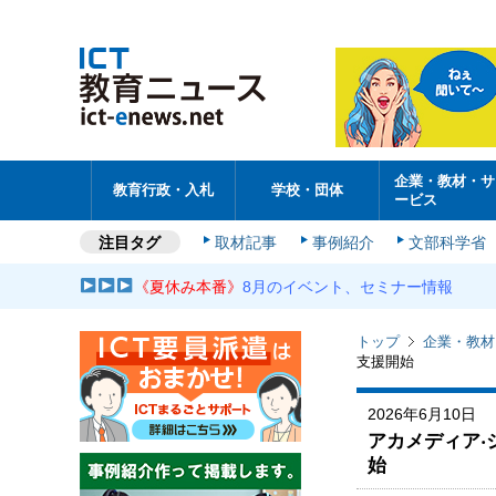
企業・教材・サ
教育行政・入札
学校・団体
ービス
注目タグ
取材記事
事例紹介
文部科学省
《夏休み本番》
8月のイベント、セミナー情報
トップ
企業・教材
支援開始
2026年6月10日
アカメディア‧
始