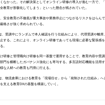
くなかった。その解決策としてオンライン研修の導入が進む一方で、「
全教育が形骸化してしまう」といった懸念が残されていた。
、安全教育の不徹底が重大事故や業務停止につながるリスクをはらんで
厳格さが強く求められている。
ACE」は、受講中にランダムで本人確認を行う仕組みにより、代理受講や離
止する。これにより、オンライン研修であっても現場に必要な緊張感を
る。
け研修と管理職向け研修を同一基盤で運用することで、教育内容や受講
部門を横断したガバナンス強化にも寄与する。多言語対応機能を活用す
様な人材への教育も円滑に行える。
ACE」は、物流倉庫における教育を「現場任せ」から「統制された仕組み」
を支える教育DXの基盤を構築していく。