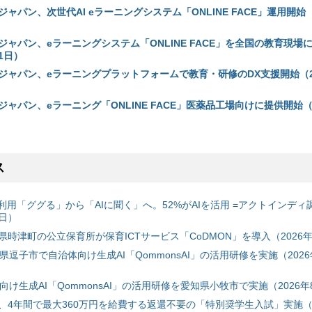
ャパン、次世代AI eラーニングシステム「ONLINE FACE」運用開始（
ャパン、eラーニングシステム「ONLINE FACE」を全国の教育現場
21日）
ジャパン、eラーニングプラットフォームで教育・研修のDX支援開始（20
ャパン、eラーニング「ONLINE FACE」医薬品工場向けに提供開始（2
ス
利用「ググる」から「AIに聞く」へ。52%がAIを活用 =アクトインディ
6日）
時津町の公立保育所が保育ICTサービス「CoDMON」を導入（2026年
神奈川県逗子市で自治体向け生成AI「QommonsAI」の活用研修を実施（2026
自治体向け生成AI「QommonsAI」の活用研修を愛知県小牧市で実施（2026年
、4年間で最大360万円を給費する返還不要の「特別奨学生入試」実施（2