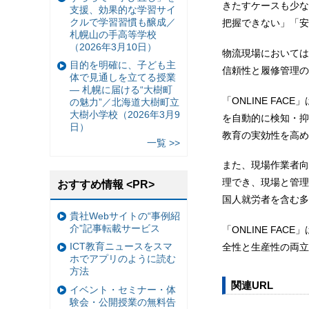
きたすケースも少な
支援、効果的な学習サイ
クルで学習習慣も醸成／
把握できない」「安
札幌山の手高等学校
（2026年3月10日）
物流現場においては
目的を明確に、子ども主
信頼性と履修管理の
体で見通しを立てる授業
— 札幌に届ける“大樹町
「ONLINE F
の魅力”／北海道大樹町立
大樹小学校（2026年3月9
を自動的に検知・抑
日）
教育の実効性を高め
一覧 >>
また、現場作業者向
理でき、現場と管理
おすすめ情報 <PR>
国人就労者を含む多
貴社Webサイトの“事例紹
介”記事転載サービス
「ONLINE F
ICT教育ニュースをスマ
全性と生産性の両立
ホでアプリのように読む
方法
関連URL
イベント・セミナー・体
験会・公開授業の無料告