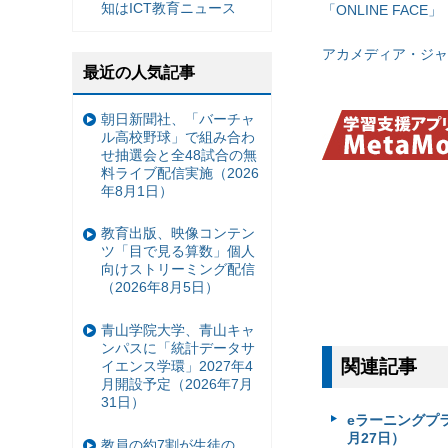
知はICT教育ニュース
「ONLINE FACE」
アカメディア・ジャ
最近の人気記事
朝日新聞社、「バーチャ
ル高校野球」で組み合わ
せ抽選会と全48試合の無
料ライブ配信実施（2026
年8月1日）
教育出版、映像コンテン
ツ「目で見る算数」個人
向けストリーミング配信
（2026年8月5日）
青山学院大学、青山キャ
ンパスに「統計データサ
関連記事
イエンス学環」2027年4
月開設予定（2026年7月
31日）
eラーニングプラ
月27日）
教員の約7割が生徒の