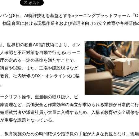
パンは8日、AI特許技術を基盤とするeラーニングプラットフォーム「ON
て、物流倉庫における現場作業者および管理者向けの安全教育や各種研修
CE」は、世界初の独自AI特許技術により、オン
人確認と不正対策を自動で行えるeラーニ
庁の定める一定の基準を満たすことで、
講習や試験、また、工場や建設現場など
教育、社内研修のDX・オンライン化に幅
。
ークリフト操作、重量物の取り扱い、ピ
庫管理など、労働安全と作業効率の両立が求められる業務が日常的に行
短期就労者や派遣社員が大量に入構するため、入構者教育や安全研修を
が重要な課題となっている。
、教育実施のための時間確保や指導員の手配が大きな負担となり、現場