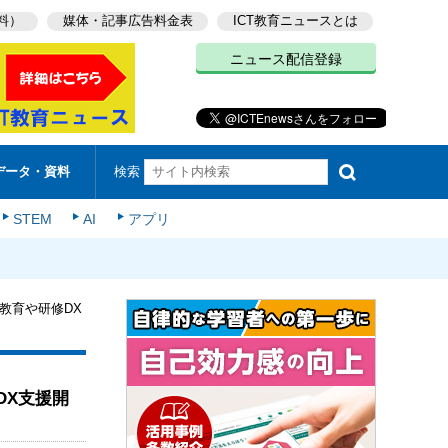
料）
媒体・記事広告料金表
ICT教育ニュースとは
ニュース配信登録
検索
データ・資料
STEM
AI
アプリ
全教育や研修DX
DX支援開