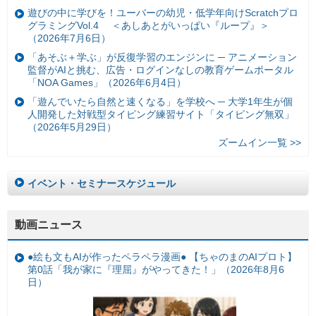
遊びの中に学びを！ユーバーの幼児・低学年向けScratchプロ
グラミングVol.4 ＜あしあとがいっぱい『ループ』＞
（2026年7月6日）
「あそぶ＋学ぶ」が反復学習のエンジンに ─ アニメーション
監督がAIと挑む、広告・ログインなしの教育ゲームポータル
「NOA Games」（2026年6月4日）
「遊んでいたら自然と速くなる」を学校へ ─ 大学1年生が個
人開発した対戦型タイピング練習サイト「タイピング無双」
（2026年5月29日）
ズームイン一覧 >>
イベント・セミナースケジュール
動画ニュース
●絵も文もAIが作ったペラペラ漫画● 【ちゃのまのAIプロト】
第0話「我が家に『理屈』がやってきた！」（2026年8月6
日）