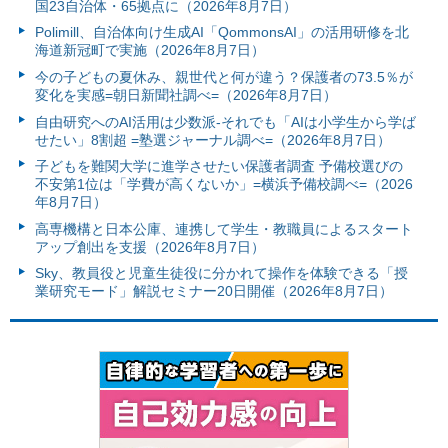
国23自治体・65拠点に（2026年8月7日）
Polimill、自治体向け生成AI「QommonsAI」の活用研修を北
海道新冠町で実施（2026年8月7日）
今の子どもの夏休み、親世代と何が違う？保護者の73.5％が
変化を実感=朝日新聞社調べ=（2026年8月7日）
自由研究へのAI活用は少数派-それでも「AIは小学生から学ば
せたい」8割超 =塾選ジャーナル調べ=（2026年8月7日）
子どもを難関大学に進学させたい保護者調査 予備校選びの
不安第1位は「学費が高くないか」=横浜予備校調べ=（2026
年8月7日）
高専機構と日本公庫、連携して学生・教職員によるスタート
アップ創出を支援（2026年8月7日）
Sky、教員役と児童生徒役に分かれて操作を体験できる「授
業研究モード」解説セミナー20日開催（2026年8月7日）