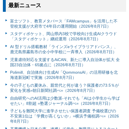
最新ニュース
富⼠ソフト、教育メタバース「FAMcampus」を活用した不
登校支援が大府市で4年目の運用開始（2026年8月7日）
スタディポケット、岡山県内3校で学校向け生成AIクラウド
「スタディポケット」継続運用（2026年8月7日）
AI 型ドリル搭載教材「ラインズeライブラリアドバンス」、
鹿児島県霧島市の全小中学校に一斉導入（2026年8月7日）
児童虐待対応を支援するAiCAN、新たに導入自治体が拡大 全
国23自治体・65拠点に（2026年8月7日）
Polimill、自治体向け生成AI「QommonsAI」の活用研修を北
海道新冠町で実施（2026年8月7日）
今の子どもの夏休み、親世代と何が違う？保護者の73.5％が
変化を実感=朝日新聞社調べ=（2026年8月7日）
自由研究へのAI活用は少数派-それでも「AIは小学生から学ば
せたい」8割超 =塾選ジャーナル調べ=（2026年8月7日）
子どもを難関大学に進学させたい保護者調査 予備校選びの
不安第1位は「学費が高くないか」=横浜予備校調べ=（2026
年8月7日）
高専機構と日本公庫、連携して学生・教職員によるスタート