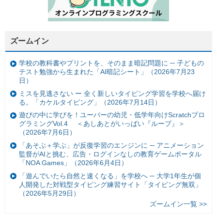
ズームイン
学校の教科書やプリントを、そのまま暗記問題に ─ 子どもの
テスト勉強から生まれた「AI暗記シート」（2026年7月23
日）
ミスを見逃さない ー 全く新しいタイピング学習を学校へ届け
る。「カケルタイピング」（2026年7月14日）
遊びの中に学びを！ユーバーの幼児・低学年向けScratchプロ
グラミングVol.4 ＜あしあとがいっぱい『ループ』＞
（2026年7月6日）
「あそぶ＋学ぶ」が反復学習のエンジンに ─ アニメーション
監督がAIと挑む、広告・ログインなしの教育ゲームポータル
「NOA Games」（2026年6月4日）
「遊んでいたら自然と速くなる」を学校へ ─ 大学1年生が個
人開発した対戦型タイピング練習サイト「タイピング無双」
（2026年5月29日）
ズームイン一覧 >>