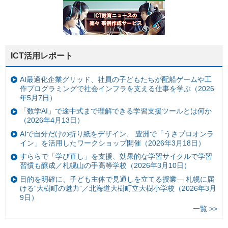
ICT活用レポート
AI最適化企業グリッド、社員の子どもたちが配船ゲームや工
作プログラミングで社会インフラを支える仕事を学ぶ（2026
年5月7日）
「数学AI」で途中式まで理解できる学習支援ツールとは何か
（2026年4月13日）
AIで自分だけの折り紙をデザイン、 豊洲で「うさプロオンラ
イン」を活用したワークショップ開催（2026年3月18日）
すららで「学び直し」を支援、効果的な学習サイクルで学習
習慣も醸成／札幌山の手高等学校（2026年3月10日）
目的を明確に、子ども主体で見通しを立てる授業— 札幌に届
ける“大樹町の魅力”／北海道大樹町立大樹小学校（2026年3月
9日）
一覧 >>