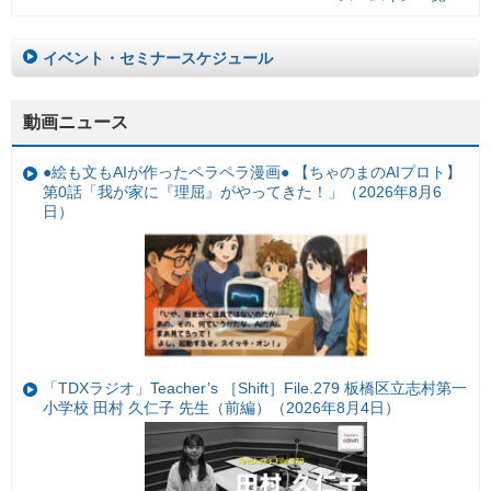
イベント・セミナースケジュール
動画ニュース
●絵も文もAIが作ったペラペラ漫画● 【ちゃのまのAIプロト】
第0話「我が家に『理屈』がやってきた！」（2026年8月6
日）
「TDXラジオ」Teacher’s ［Shift］File.279 板橋区立志村第一
小学校 田村 久仁子 先生（前編）（2026年8月4日）