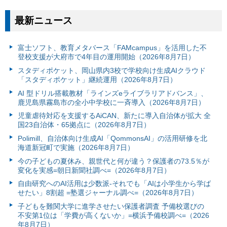
最新ニュース
富⼠ソフト、教育メタバース「FAMcampus」を活用した不
登校支援が大府市で4年目の運用開始（2026年8月7日）
スタディポケット、岡山県内3校で学校向け生成AIクラウド
「スタディポケット」継続運用（2026年8月7日）
AI 型ドリル搭載教材「ラインズeライブラリアドバンス」、
鹿児島県霧島市の全小中学校に一斉導入（2026年8月7日）
児童虐待対応を支援するAiCAN、新たに導入自治体が拡大 全
国23自治体・65拠点に（2026年8月7日）
Polimill、自治体向け生成AI「QommonsAI」の活用研修を北
海道新冠町で実施（2026年8月7日）
今の子どもの夏休み、親世代と何が違う？保護者の73.5％が
変化を実感=朝日新聞社調べ=（2026年8月7日）
自由研究へのAI活用は少数派-それでも「AIは小学生から学ば
せたい」8割超 =塾選ジャーナル調べ=（2026年8月7日）
子どもを難関大学に進学させたい保護者調査 予備校選びの
不安第1位は「学費が高くないか」=横浜予備校調べ=（2026
年8月7日）