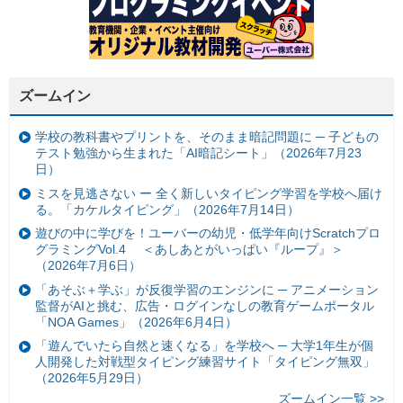
ズームイン
学校の教科書やプリントを、そのまま暗記問題に ─ 子どもの
テスト勉強から生まれた「AI暗記シート」（2026年7月23
日）
ミスを見逃さない ー 全く新しいタイピング学習を学校へ届け
る。「カケルタイピング」（2026年7月14日）
遊びの中に学びを！ユーバーの幼児・低学年向けScratchプロ
グラミングVol.4 ＜あしあとがいっぱい『ループ』＞
（2026年7月6日）
「あそぶ＋学ぶ」が反復学習のエンジンに ─ アニメーション
監督がAIと挑む、広告・ログインなしの教育ゲームポータル
「NOA Games」（2026年6月4日）
「遊んでいたら自然と速くなる」を学校へ ─ 大学1年生が個
人開発した対戦型タイピング練習サイト「タイピング無双」
（2026年5月29日）
ズームイン一覧 >>