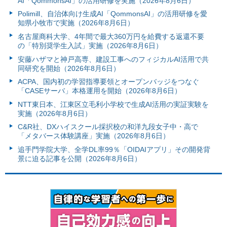
AI「QommonsAI」の活用研修を実施（2026年8月6日）
Polimill、自治体向け生成AI「QommonsAI」の活用研修を愛
知県小牧市で実施（2026年8月6日）
名古屋商科大学、4年間で最大360万円を給費する返還不要
の「特別奨学生入試」実施（2026年8月6日）
安藤ハザマと神戸高専、建設工事へのフィジカルAI活用で共
同研究を開始（2026年8月6日）
ACPA、国内初の学習指導要領とオープンバッジをつなぐ
「CASEサーバ」本格運用を開始（2026年8月6日）
NTT東日本、江東区立毛利小学校で生成AI活用の実証実験を
実施（2026年8月6日）
C&R社、DXハイスクール採択校の和洋九段女子中・高で
「メタバース体験講座」実施（2026年8月6日）
追手門学院大学、全学DL率99％「OIDAIアプリ」その開発背
景に迫る記事を公開（2026年8月6日）