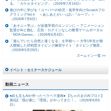
る。「カケルタイピング」（2026年7月14日）
遊びの中に学びを！ユーバーの幼児・低学年向けScratchプロ
グラミングVol.4 ＜あしあとがいっぱい『ループ』＞
（2026年7月6日）
「あそぶ＋学ぶ」が反復学習のエンジンに ─ アニメーション
監督がAIと挑む、広告・ログインなしの教育ゲームポータル
「NOA Games」（2026年6月4日）
「遊んでいたら自然と速くなる」を学校へ ─ 大学1年生が個
人開発した対戦型タイピング練習サイト「タイピング無双」
（2026年5月29日）
ズームイン一覧 >>
イベント・セミナースケジュール
動画ニュース
●絵も文もAIが作ったペラペラ漫画● 【ちゃのまのAIプロト】
第0話「我が家に『理屈』がやってきた！」（2026年8月6
日）