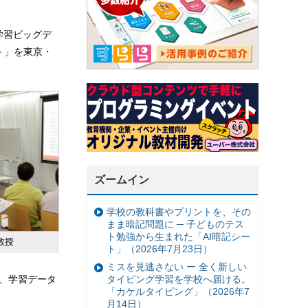
「学習ビッグデ
察－」を東京・
ズームイン
学校の教科書やプリントを、その
まま暗記問題に ─ 子どものテス
ト勉強から生まれた「AI暗記シー
教授
ト」（2026年7月23日）
ミスを見逃さない ー 全く新しい
か、学習データ
タイピング学習を学校へ届ける。
「カケルタイピング」（2026年7
月14日）