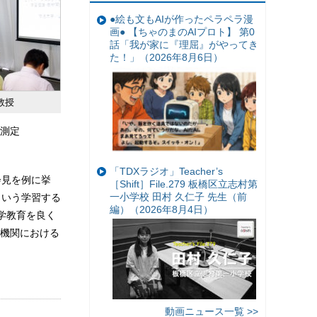
●絵も文もAIが作ったペラペラ漫
画● 【ちゃのまのAIプロト】 第0
話「我が家に『理屈』がやってき
た！」（2026年8月6日）
教授
な測定
「TDXラジオ」Teacher’s
者会見を例に挙
［Shift］File.279 板橋区立志村第
一小学校 田村 久仁子 先生（前
ういう学習する
編）（2026年8月4日）
学教育を良く
機関における
動画ニュース一覧 >>