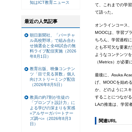
知はICT教育ニュース
て、これまでの学習
て語った。
最近の人気記事
オンラインコース、
MOOCは、学習プ
朝日新聞社、「バーチャ
ちろん、学習過程に
ル高校野球」で組み合わ
せ抽選会と全48試合の無
とも不可欠な要素だ
料ライブ配信実施（2026
ようなコンテンツを提
年8月1日）
（Metrics）が必
教育出版、映像コンテン
ツ「目で見る算数」個人
最後に、Asuka 
向けストリーミング配信
げ、MOOCを始め
（2026年8月5日）
か、どのようにスキ
することにつながる
教員の約7割が生徒の
「プロンプト設計力」に
LAの推進は、学習
よる学びの深まりを実感
=アルサーガパートナー
ズ調べ=（2026年8月3
関連URL
日）