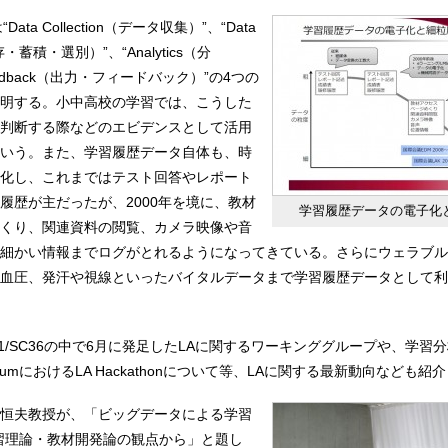
ta Collection（データ収集）”、“Data
g（保存・蓄積・選別）”、“Analytics（分
Feedback（出力・フィードバック）”の4つの
明する。小中高校の学習では、こうした
判断する際などのエビデンスとして活用
いう。また、学習履歴データ自体も、時
化し、これまではテスト回答やレポート
履歴が主だったが、2000年を境に、教材
学習履歴データの電⼦化
くり、関連資料の閲覧、カメラ映像や音
細かい情報までログがとれるようになってきている。さらにウェラブル
血圧、発汗や視線といったバイタルデータまで学習履歴データとして利
 JTC1/SC36の中で6月に発足したLAに関するワーキンググループや、学習分
rd ForumにおけるLA Hackathonについて等、LAに関する最新動向なども紹
恒夫教授が、「ビッグデータによる学習
習理論・教材開発論の観点から」と題し