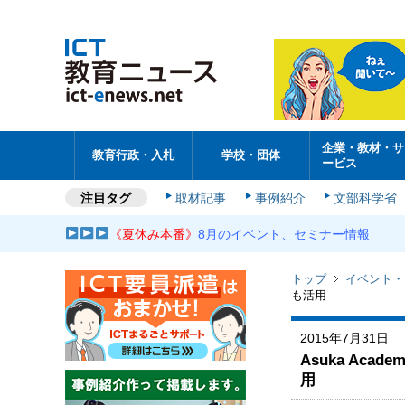
企業・教材・サ
教育行政・入札
学校・団体
ービス
注目タグ
取材記事
事例紹介
文部科学省
《夏休み本番》
8月のイベント、セミナー情報
トップ
イベント・
も活用
2015年7月31日
Asuka A
用