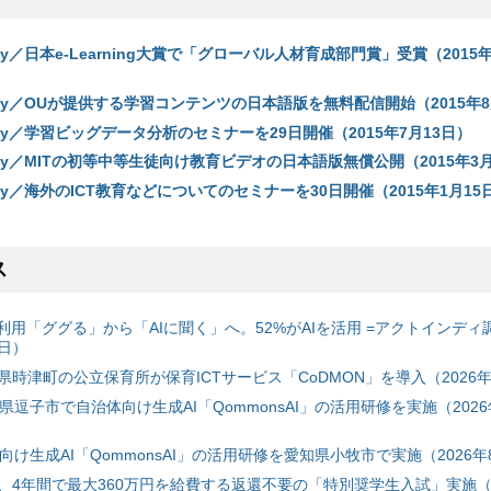
demy／日本e-Learning大賞で「グローバル人材育成部門賞」受賞（2015年
ademy／OUが提供する学習コンテンツの日本語版を無料配信開始（2015年8
ademy／学習ビッグデータ分析のセミナーを29日開催（2015年7月13日）
ademy／MITの初等中等生徒向け教育ビデオの日本語版無償公開（2015年3
demy／海外のICT教育などについてのセミナーを30日開催（2015年1月15
ス
利用「ググる」から「AIに聞く」へ。52%がAIを活用 =アクトインディ
6日）
時津町の公立保育所が保育ICTサービス「CoDMON」を導入（2026年
神奈川県逗子市で自治体向け生成AI「QommonsAI」の活用研修を実施（2026
自治体向け生成AI「QommonsAI」の活用研修を愛知県小牧市で実施（2026年
、4年間で最大360万円を給費する返還不要の「特別奨学生入試」実施（2