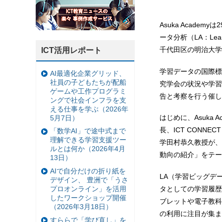
Asuka Acad
ータ分析（LA：Lea
千代田区の明治大学
ICT活用レポート
学習データの国際標
AI最適化企業グリッド、
社員の子どもたちが配船
究学会の状況や学習
ゲームや工作プログラミ
告と考察を行う催し
ングで社会インフラを支
える仕事を学ぶ（2026年
はじめに、Asuka 
5月7日）
長、ICT CONNE
「数学AI」で途中式まで
理解できる学習支援ツー
学田村恭久教授が、「Le
ルとは何か（2026年4月
動向の紹介」をテー
13日）
AIで自分だけの折り紙を
LA（学習ビッグデ
デザイン、 豊洲で「うさ
プロオンライン」を活用
タとしての学習履歴
したワークショップ開催
ブレットや電子教科
（2026年3月18日）
の利用に注目が集ま
すららで「学び直し」を