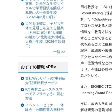
支援、効果的な学習サイ
田村教授は、LAには“Da
クルで学習習慣も醸成／
札幌山の手高等学校
Store/Filterin
（2026年3月10日）
析）”、“Output/
目的を明確に、子ども主
プロセスがあると説
体で見通しを立てる授業
情報を、教育方法を
— 札幌に届ける“大樹町
の魅力”／北海道大樹町立
することができると
大樹小学校（2026年3月9
代を経るごとに細粒
日）
記述、成績表や履修
一覧 >>
アクセスやページめ
声・位置情報などの
おすすめ情報 <PR>
より、今後は心拍や
みだという。
貴社Webサイトの“事例紹
介”記事転載サービス
また、ISO/IEC
ICT教育ニュースをスマ
Learning Awa
ホでアプリのように読む
方法
次に、放送大学山田
イベント・セミナー・体
験会・公開授業の無料告
解析研究の意義-学