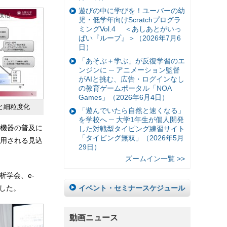
遊びの中に学びを！ユーバーの幼
児・低学年向けScratchプログラ
ミングVol.4 ＜あしあとがいっ
ぱい『ループ』＞（2026年7月6
日）
「あそぶ＋学ぶ」が反復学習のエ
ンジンに ─ アニメーション監督
がAIと挑む、広告・ログインなし
の教育ゲームポータル「NOA
Games」（2026年6月4日）
と細粒度化
「遊んでいたら自然と速くなる」
を学校へ ─ 大学1年生が個人開発
機器の普及に
した対戦型タイピング練習サイト
「タイピング無双」（2026年5月
用される見込
29日）
ズームイン一覧 >>
析学会、e-
イベント・セミナースケジュール
介した。
動画ニュース