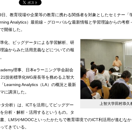
emyは29日、教育現場や企業等の教育に携わる関係者を対象としたセミナー
rning Analytics）最前線－グローバルな最新情報と学習理論からの考
で開催した。
準化、ビッグデータによる学習解析、研
理論からみた活用意義などについての報
。
Academy理事、日本eラーニング学会副会
CT 21技術標準化WG座長等を務める上智大
arning Analytics（LA）の概況と最新
マに講演した。
上智大学田村恭久
ータ分析）は、ICTを活用してビッグデー
を分析・解析・活用するというもの。タ
書、LMSやMOOCといったかたちで教育環境でのICT利活用が進むな
ってきている。