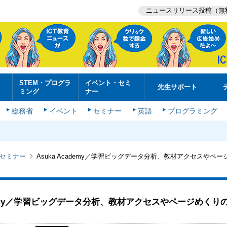
ニュースリリース投稿（無
STEM・プログラ
イベント・セミ
先生サポート
ミング
ナー
総務省
イベント
セミナー
英語
プログラミング
セミナー
Asuka Academy／学習ビッグデータ分析、教材アクセスやペ
cademy／学習ビッグデータ分析、教材アクセスやページめくり