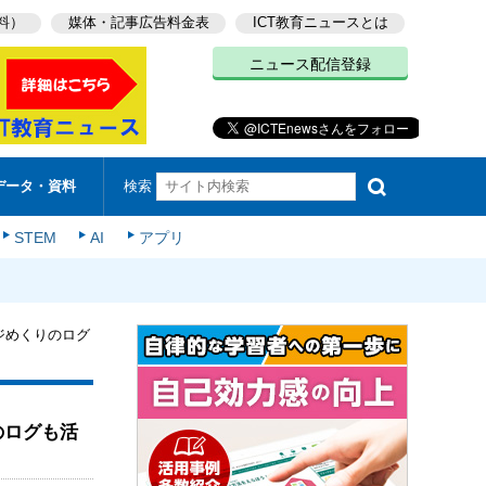
料）
媒体・記事広告料金表
ICT教育ニュースとは
ニュース配信登録
検索
データ・資料
STEM
AI
アプリ
ージめくりのログ
のログも活