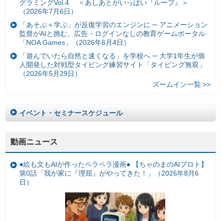
グラミングVol.4 ＜あしあとがいっぱい『ループ』＞
（2026年7月6日）
「あそぶ＋学ぶ」が反復学習のエンジンに ─ アニメーション
監督がAIと挑む、広告・ログインなしの教育ゲームポータル
「NOA Games」（2026年6月4日）
「遊んでいたら自然と速くなる」を学校へ ─ 大学1年生が個
人開発した対戦型タイピング練習サイト「タイピング無双」
（2026年5月29日）
ズームイン一覧 >>
イベント・セミナースケジュール
動画ニュース
●絵も文もAIが作ったペラペラ漫画● 【ちゃのまのAIプロト】
第0話「我が家に『理屈』がやってきた！」（2026年8月6
日）