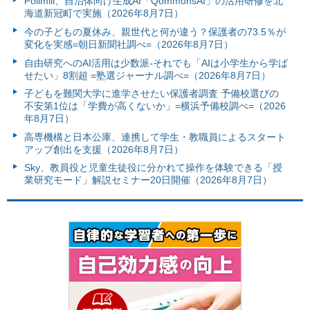
Polimill、自治体向け生成AI「QommonsAI」の活用研修を北
海道新冠町で実施（2026年8月7日）
今の子どもの夏休み、親世代と何が違う？保護者の73.5％が
変化を実感=朝日新聞社調べ=（2026年8月7日）
自由研究へのAI活用は少数派-それでも「AIは小学生から学ば
せたい」8割超 =塾選ジャーナル調べ=（2026年8月7日）
子どもを難関大学に進学させたい保護者調査 予備校選びの
不安第1位は「学費が高くないか」=横浜予備校調べ=（2026
年8月7日）
高専機構と日本公庫、連携して学生・教職員によるスタート
アップ創出を支援（2026年8月7日）
Sky、教員役と児童生徒役に分かれて操作を体験できる「授
業研究モード」解説セミナー20日開催（2026年8月7日）