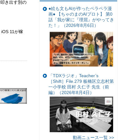
ムで叩き出す別の
●絵も文もAIが作ったペラペラ漫
画● 【ちゃのまのAIプロト】 第0
話「我が家に『理屈』がやってき
た！」（2026年8月6日）
OS 11が稼
「TDXラジオ」Teacher’s
［Shift］File.279 板橋区立志村第
一小学校 田村 久仁子 先生（前
編）（2026年8月4日）
動画ニュース一覧 >>