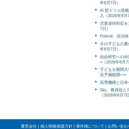
年8月7日）
AI 型ドリル
入（2026年8月
児童虐待対応を支
7日）
Polimill、
今の子どもの夏休
年8月7日）
自由研究へのA
=（2026年8月
子どもを難関大
浜予備校調べ=（
高専機構と日本
Sky、教員役
（2026年8月7
運営会社
個人情報保護方針
著作権について
お問い合わ