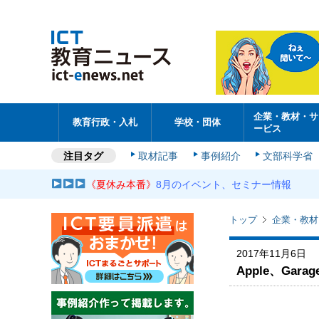
企業・教材・サ
教育行政・入札
学校・団体
ービス
注目タグ
取材記事
事例紹介
文部科学省
《夏休み本番》
8月のイベント、セミナー情報
トップ
企業・教材
2017年11月6日
Apple、Ga