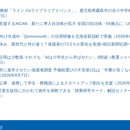
搭載教材「ラインズeライブラリアドバンス」、鹿児島県霧島市の全小中学
7日）
援するAiCAN、新たに導入自治体が拡大 全国23自治体・65拠点に（20
自治体向け生成AI「QommonsAI」の活用研修を北海道新冠町で実施（2026年
み、親世代と何が違う？保護者の73.5％が変化を実感=朝日新聞社調べ=
I活用は少数派-それでも「AIは小学生から学ばせたい」8割超 =塾選ジャ
7日）
学に進学させたい保護者調査 予備校選びの不安第1位は「学費が高くな
2026年8月7日）
公庫、連携して学生・教職員によるスタートアップ創出を支援（2026年
と児童生徒役に分かれて操作を体験できる「授業研究モード」解説セミナー
日）
せ