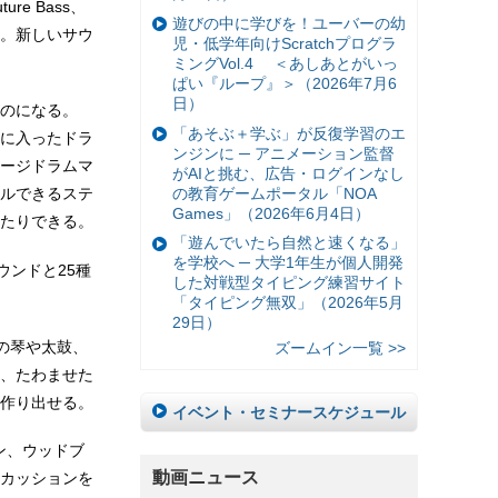
e Bass、
遊びの中に学びを！ユーバーの幼
。新しいサウ
児・低学年向けScratchプログラ
ミングVol.4 ＜あしあとがいっ
ぱい『ループ』＞（2026年7月6
日）
のになる。
「あそぶ＋学ぶ」が反復学習のエ
に入ったドラ
ンジンに ─ アニメーション監督
ージドラムマ
がAIと挑む、広告・ログインなし
の教育ゲームポータル「NOA
ルできるステ
Games」（2026年6月4日）
たりできる。
「遊んでいたら自然と速くなる」
を学校へ ─ 大学1年生が個人開発
ウンドと25種
した対戦型タイピング練習サイト
「タイピング無双」（2026年5月
29日）
楽器の琴や太鼓、
ズームイン一覧 >>
、たわませた
作り出せる。
イベント・セミナースケジュール
ホン、ウッドブ
動画ニュース
カッションを