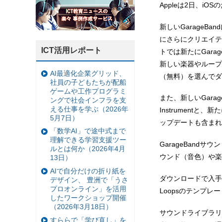
Appleは2日、iO
新しいGarageBan
にさらにクリエイテ
ICT活用レポート
トでは新たにGara
新しい楽器やループ
AI最適化企業グリッド、
（無料）を選んでダ
社員の子どもたちが配船
ゲームや工作プログラミ
また、新しいGarag
ングで社会インフラを支
える仕事を学ぶ（2026年
Instrumentと
5月7日）
ップデートも含まれ
「数学AI」で途中式まで
理解できる学習支援ツー
GarageBand
ルとは何か（2026年4月
ウンド（音色）や楽
13日）
AIで自分だけの折り紙を
ダウンロードで入手できる
デザイン、 豊洲で「うさ
プロオンライン」を活用
Loopsのテンプ
したワークショップ開催
（2026年3月18日）
サウンドライブラリ
すららで「学び直し」を