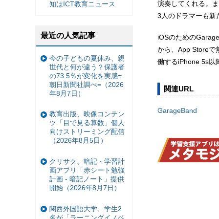
演奏してくれる。また
知はICT教育ニュース
3人のドラマーも新
最近の人気記事
iOSのためのGarage
から、App Stor
今の子どもの夏休み、親
働するiPhone 5s以
世代と何が違う？保護者
の73.5％が変化を実感=
朝日新聞社調べ=（2026
関連URL
年8月7日）
GarageBand
教育出版、映像コンテン
ツ「目で見る算数」個人
向けストリーミング配信
（2026年8月5日）
クリサク、暗記・学習計
画アプリ「赤シート勉強
計画 - 暗記ノート」提供
開始（2026年8月7日）
関西外国語大学、学生2
名が「ラーニングイノベ