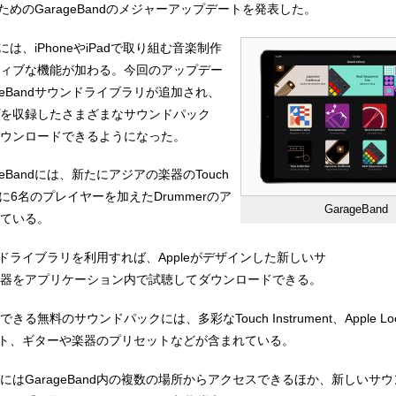
SのためのGarageBandのメジャーアップデートを発表した。
dには、iPhoneやiPadで取り組む音楽制作
ィブな機能が加わる。今回のアップデー
geBandサウンドライブラリが追加され、
を収録したさまざまなサウンドパック
ウンロードできるようになった。
eBandには、新たにアジアの楽器のTouch
、新たに6名のプレイヤーを加えたDrummerのア
GarageBand
ている。
サウンドライブラリを利用すれば、Appleがデザインした新しいサ
器をアプリケーション内で試聴してダウンロードできる。
無料のサウンドパックには、多彩なTouch Instrument、Apple Loop
レート、ギターや楽器のプリセットなどが含まれている。
にはGarageBand内の複数の場所からアクセスできるほか、新しいサ