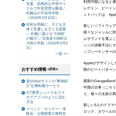
利用可能になると通知
支援、効果的な学習サイ
レゲトン、ビートシ
クルで学習習慣も醸成／
札幌山の手高等学校
ンドパックは、Ap
（2026年3月10日）
目的を明確に、子ども主
新しいソフトウェア
体で見通しを立てる授業
様々なジャンルに対
— 札幌に届ける“大樹町
の魅力”／北海道大樹町立
ムサウンドを選ぶこ
大樹小学校（2026年3月9
シンの演奏手法にそ
日）
ップシーケンサーの
一覧 >>
Appleがデザイ
おすすめ情報 <PR>
類のビートパターン
最新のGarageBa
貴社Webサイトの“事例紹
介”記事転載サービス
中国の古筝（こそう
ICT教育ニュースをスマ
り、個々の太鼓の異
ホでアプリのように読む
方法
新しい3人のドラマー
イベント・セミナー・体
ロック、カウベルの
験会・公開授業の無料告