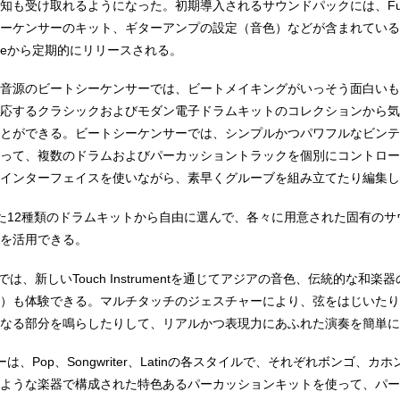
も受け取れるようになった。初期導入されるサウンドパックには、Futur
ーケンサーのキット、ギターアンプの設定（音色）などが含まれている
pleから定期的にリリースされる。
音源のビートシーケンサーでは、ビートメイキングがいっそう面白いも
応するクラシックおよびモダン電子ドラムキットのコレクションから気
とができる。ビートシーケンサーでは、シンプルかつパワフルなビンテ
って、複数のドラムおよびパーカッショントラックを個別にコントロー
インターフェイスを使いながら、素早くグルーブを組み立てたり編集し
ンした12種類のドラムキットから自由に選んで、各々に用意された固有のサ
を活用できる。
ndでは、新しいTouch Instrumentを通じてアジアの音色、伝統的な和
）も体験できる。マルチタッチのジェスチャーにより、弦をはじいたり
なる部分を鳴らしたりして、リアルかつ表現力にあふれた演奏を簡単に
は、Pop、Songwriter、Latinの各スタイルで、それぞれボンゴ、カ
ような楽器で構成された特色あるパーカッションキットを使って、パー