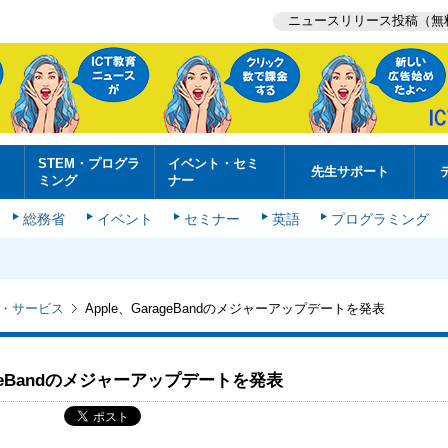
ニュースリリース投稿（無
STEM・プログラ
イベント・セミ
先生サポート
ミング
ナー
総務省
イベント
セミナー
英語
プログラミング
・サービス
Apple、GarageBandのメジャーアップデートを発表
rageBandのメジャーアップデートを発表