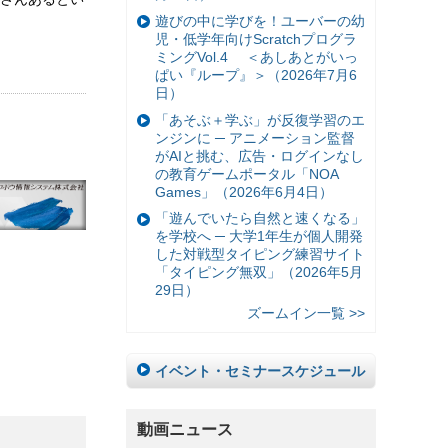
遊びの中に学びを！ユーバーの幼
児・低学年向けScratchプログラ
ミングVol.4 ＜あしあとがいっ
ぱい『ループ』＞（2026年7月6
日）
「あそぶ＋学ぶ」が反復学習のエ
ンジンに ─ アニメーション監督
がAIと挑む、広告・ログインなし
の教育ゲームポータル「NOA
Games」（2026年6月4日）
「遊んでいたら自然と速くなる」
を学校へ ─ 大学1年生が個人開発
した対戦型タイピング練習サイト
「タイピング無双」（2026年5月
29日）
ズームイン一覧 >>
イベント・セミナースケジュール
動画ニュース