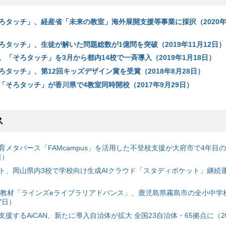
ろタッチ」、経産省「未来の教室」海外展開支援等事業に採択（2020年7
ろタッチ」、生徒が解いた問題総数が1億問を突破（2019年11月12日）
「そろタッチ」を3月から都内14校で一斉導入（2019年1月18日）
タッチ」、第12回キッズデザイン賞を受賞（2018年8月28日）
「そろタッチ」が香川県で4教室同時開校（2017年9月29日）
ス
育メタバース「FAMcampus」を活用した不登校支援が大府市で4年目
日）
ト、岡山県内3校で学校向け生成AIクラウド「スタディポケット」継続運用
搭載教材「ラインズeライブラリアドバンス」、鹿児島県霧島市の全小中学
7日）
援するAiCAN、新たに導入自治体が拡大 全国23自治体・65拠点に（20