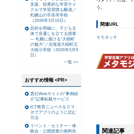
支援、効果的な学習サイ
う。
クルで学習習慣も醸成／
札幌山の手高等学校
（2026年3月10日）
関連URL
目的を明確に、子ども主
体で見通しを立てる授業
そろタッチ
— 札幌に届ける“大樹町
の魅力”／北海道大樹町立
大樹小学校（2026年3月9
日）
一覧 >>
おすすめ情報 <PR>
貴社Webサイトの“事例紹
介”記事転載サービス
ICT教育ニュースをスマ
ホでアプリのように読む
方法
イベント・セミナー・体
関連記事
験会・公開授業の無料告