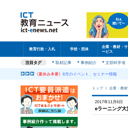
企業・教材・サ
教育行政・入札
学校・団体
ービス
注目タグ
取材記事
事例紹介
文部科学省
《夏休み本番》
8月のイベント、セミナー情報
トップ
企業・教材
2017年11月6日
eラーニング