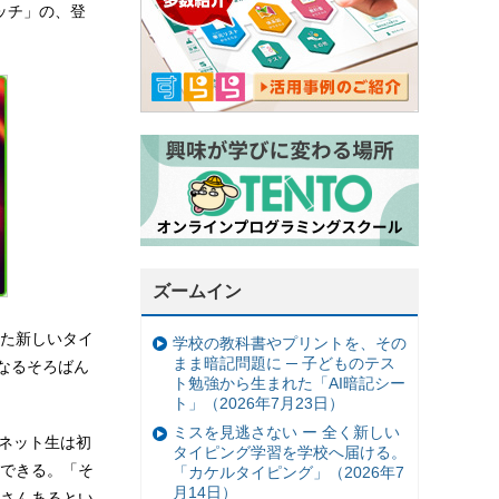
タッチ」の、登
ズームイン
した新しいタイ
学校の教科書やプリントを、その
まま暗記問題に ─ 子どものテス
なるそろばん
ト勉強から生まれた「AI暗記シー
ト」（2026年7月23日）
ミスを見逃さない ー 全く新しい
。ネット生は初
タイピング学習を学校へ届ける。
できる。「そ
「カケルタイピング」（2026年7
月14日）
さんあるとい