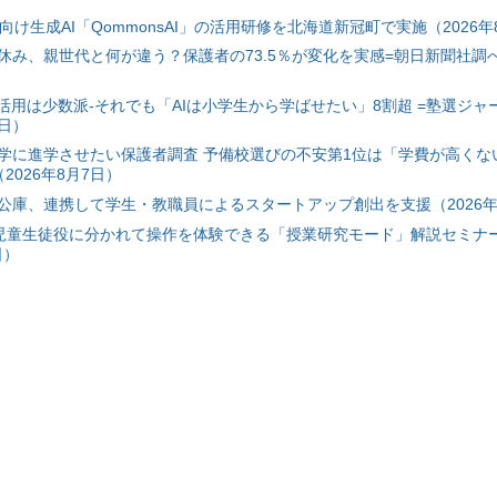
自治体向け生成AI「QommonsAI」の活用研修を北海道新冠町で実施（2026年
み、親世代と何が違う？保護者の73.5％が変化を実感=朝日新聞社調べ=
I活用は少数派-それでも「AIは小学生から学ばせたい」8割超 =塾選ジャ
7日）
学に進学させたい保護者調査 予備校選びの不安第1位は「学費が高くな
2026年8月7日）
公庫、連携して学生・教職員によるスタートアップ創出を支援（2026年
と児童生徒役に分かれて操作を体験できる「授業研究モード」解説セミナー
日）