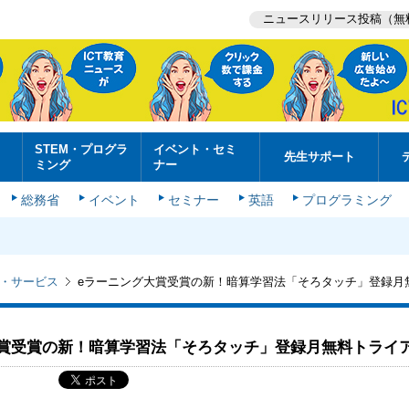
ニュースリリース投稿（無
STEM・プログラ
イベント・セミ
先生サポート
ミング
ナー
総務省
イベント
セミナー
英語
プログラミング
・サービス
eラーニング大賞受賞の新！暗算学習法「そろタッチ」登録月
大賞受賞の新！暗算学習法「そろタッチ」登録月無料トライ