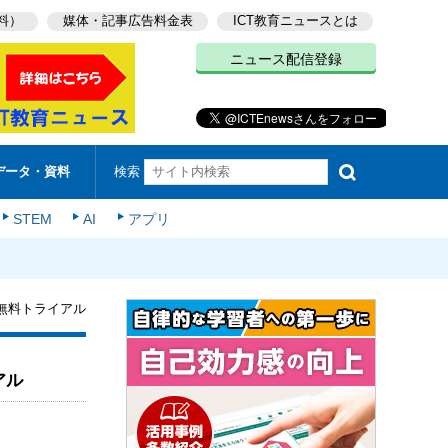
料）
媒体・記事広告料金表
ICT教育ニュースとは
ニュース配信登録
検索
データ・資料
STEM
AI
アプリ
無料トライアル
アル