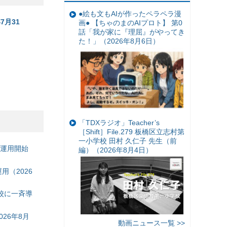
●絵も文もAIが作ったペラペラ漫
月31
画● 【ちゃのまのAIプロト】 第0
話「我が家に『理屈』がやってき
た！」（2026年8月6日）
「TDXラジオ」Teacher’s
［Shift］File.279 板橋区立志村第
一小学校 田村 久仁子 先生（前
の運用開始
編）（2026年8月4日）
（2026
校に一斉導
26年8月
動画ニュース一覧 >>