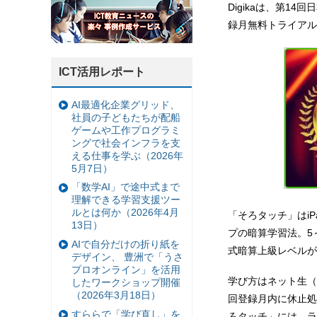
Digikaは、第
録月無料トライアル
ICT活用レポート
AI最適化企業グリッド、
社員の子どもたちが配船
ゲームや工作プログラミ
ングで社会インフラを支
える仕事を学ぶ（2026年
5月7日）
「数学AI」で途中式まで
理解できる学習支援ツー
ルとは何か（2026年4月
「そろタッチ」はi
13日）
プの暗算学習法。5
AIで自分だけの折り紙を
式暗算上級レベルが
デザイン、 豊洲で「うさ
プロオンライン」を活用
学び方はネット生（
したワークショップ開催
（2026年3月18日）
回登録月内に休止処
すららで「学び直し」を
ろタッチ」には、ラ