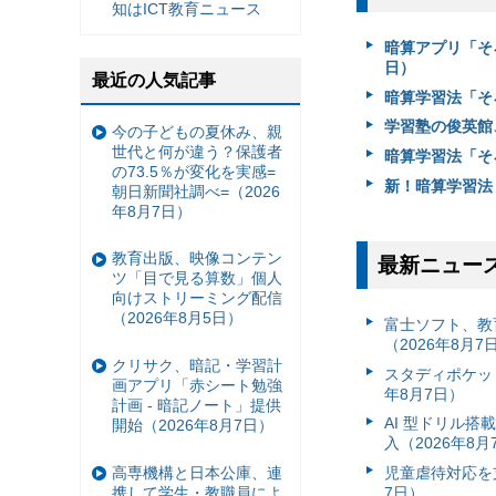
知はICT教育ニュース
暗算アプリ「そ
日）
最近の人気記事
暗算学習法「そ
学習塾の俊英館、
今の子どもの夏休み、親
世代と何が違う？保護者
暗算学習法「そろ
の73.5％が変化を実感=
新！暗算学習法
朝日新聞社調べ=（2026
年8月7日）
教育出版、映像コンテン
最新ニュー
ツ「目で見る算数」個人
向けストリーミング配信
（2026年8月5日）
富⼠ソフト、教
（2026年8月7
クリサク、暗記・学習計
スタディポケッ
画アプリ「赤シート勉強
年8月7日）
計画 - 暗記ノート」提供
AI 型ドリル
開始（2026年8月7日）
入（2026年8月
高専機構と日本公庫、連
児童虐待対応を支
携して学生・教職員によ
7日）