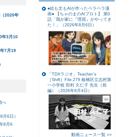
●絵も文もAIが作ったペラペラ漫
画● 【ちゃのまのAIプロト】 第0
（2020年
話「我が家に『理屈』がやってき
た！」（2026年8月6日）
年3月10
年7月19
）
「TDXラジオ」Teacher’s
［Shift］File.279 板橋区立志村第
一小学校 田村 久仁子 先生（前
編）（2026年8月4日）
調べ
8月6日）
年8月6
動画ニュース一覧 >>