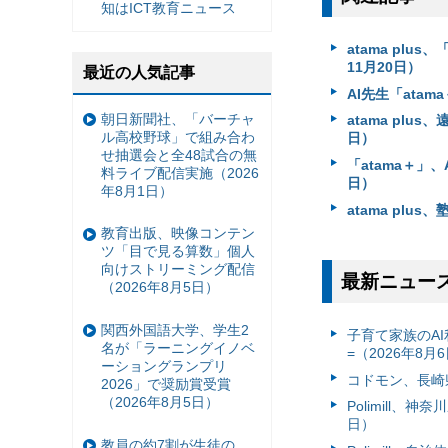
知はICT教育ニュース
atama pl
11月20日）
最近の人気記事
AI先生「ata
朝日新聞社、「バーチャ
atama pl
ル高校野球」で組み合わ
日）
せ抽選会と全48試合の無
「atama＋」
料ライブ配信実施（2026
日）
年8月1日）
atama plu
教育出版、映像コンテン
ツ「目で見る算数」個人
向けストリーミング配信
最新ニュー
（2026年8月5日）
関西外国語大学、学生2
子育て家族のAI
名が「ラーニングイノベ
=（2026年8月
ーショングランプリ
コドモン、長崎県
2026」で奨励賞受賞
（2026年8月5日）
Polimill、
日）
教員の約7割が生徒の