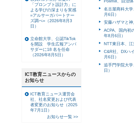
Polimill、
「プロンプト設計力」に
名古屋商科大学
よる学びの深まりを実感
月6日）
=アルサーガパートナー
ズ調べ=（2026年8月3
安藤ハザマと神
日）
ACPA、国内
年8月6日）
立命館大学、公認TikTok
NTT東日本、江
を開設 学生広報アンバ
サダーに18 名を任命
C&R社、DX
（2026年8月5日）
月6日）
追手門学院大学、
日）
ICT教育ニュースからの
お知らせ
ICT教育ニュース運営会
社、社名変更および代表
者変更のお知らせ（2025
年7月1日）
お知らせ一覧 >>