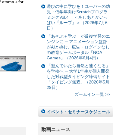
tama＋for
遊びの中に学びを！ユーバーの幼
児・低学年向けScratchプログラ
ミングVol.4 ＜あしあとがいっ
ぱい『ループ』＞（2026年7月6
日）
「あそぶ＋学ぶ」が反復学習のエ
ンジンに ─ アニメーション監督
がAIと挑む、広告・ログインなし
の教育ゲームポータル「NOA
Games」（2026年6月4日）
「遊んでいたら自然と速くなる」
を学校へ ─ 大学1年生が個人開発
した対戦型タイピング練習サイト
「タイピング無双」（2026年5月
29日）
ズームイン一覧 >>
イベント・セミナースケジュール
動画ニュース