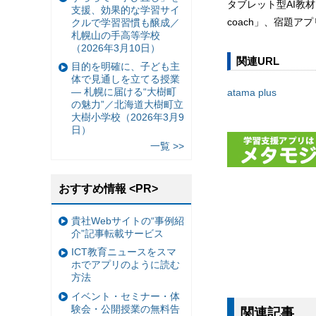
タブレット型AI教材「
支援、効果的な学習サイ
coach」、宿題アプ
クルで学習習慣も醸成／
札幌山の手高等学校
（2026年3月10日）
関連URL
目的を明確に、子ども主
体で見通しを立てる授業
— 札幌に届ける“大樹町
atama plus
の魅力”／北海道大樹町立
大樹小学校（2026年3月9
日）
一覧 >>
おすすめ情報 <PR>
貴社Webサイトの“事例紹
介”記事転載サービス
ICT教育ニュースをスマ
ホでアプリのように読む
方法
イベント・セミナー・体
験会・公開授業の無料告
関連記事