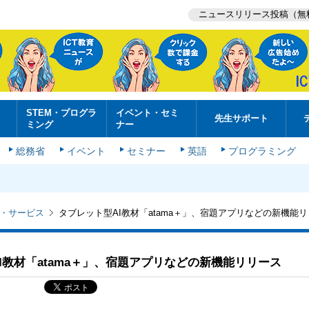
ニュースリリース投稿（無
STEM・プログラ
イベント・セミ
先生サポート
ミング
ナー
総務省
イベント
セミナー
英語
プログラミング
・サービス
タブレット型AI教材「atama＋」、宿題アプリなどの新機能
I教材「atama＋」、宿題アプリなどの新機能リリース