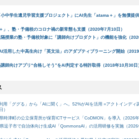
us、「小中学生遺児学習支援プロジェクト」にAI先生「atama＋」を無償提供
ma＋」、塾・予備校のコロナ禍の新常態も支援（2020年7月10日）
us、遠隔授業の塾・予備校対象に「講師向けプロダクト」の機能を強化（2020
、AI活用した中高生向け「英文法」のアダプティブラーニング開始（2019
s、塾講師向けアプリ“合格しそう”をAI判定する特許取得（2018年10月30日
ス
利用「ググる」から「AIに聞く」へ。52%がAIを活用 =アクトインディ
6日）
時津町の公立保育所が保育ICTサービス「CoDMON」を導入（2026年
神奈川県逗子市で自治体向け生成AI「QommonsAI」の活用研修を実施（2026