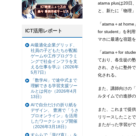
atama plusは
と、新たに「物理」
「atama＋at h
ICT活用レポート
for student
マホに最適な宿題を
AI最適化企業グリッド、
社員の子どもたちが配船
「atama＋for st
ゲームや工作プログラミ
ており、各生徒の塾
ングで社会インフラを支
える仕事を学ぶ（2026年
され、さらに塾外で
5月7日）
化される。
「数学AI」で途中式まで
理解できる学習支援ツー
また、講師向けの「a
ルとは何か（2026年4月
ルタイムでの進捗の
13日）
AIで自分だけの折り紙を
また、これまで提供
デザイン、 豊洲で「うさ
プロオンライン」を活用
リリースしたことで
したワークショップ開催
またがった学習がで
（2026年3月18日）
すららで「学び直し」を