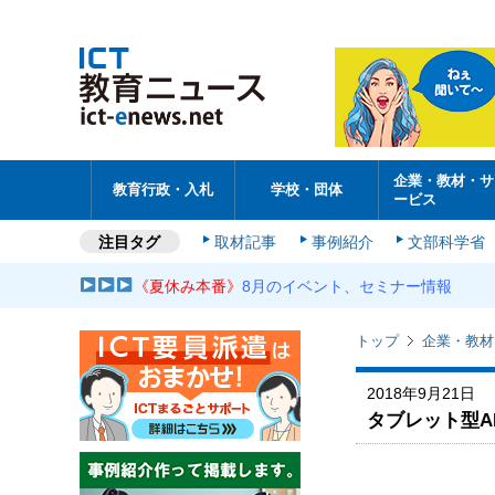
企業・教材・サ
教育行政・入札
学校・団体
ービス
注目タグ
取材記事
事例紹介
文部科学省
《夏休み本番》
8月のイベント、セミナー情報
トップ
企業・教材
2018年9月21日
タブレット型A