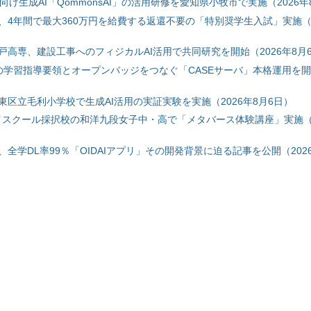
自治体向け生成AI「QommonsAI」の活用研修を愛知県小牧市で実施（2026年
、4年間で最大360万円を給費する返還不要の「特別奨学生入試」実施（2
戸高専、建設工事へのフィジカルAI活用で共同研究を開始（2026年8月
初の学習指導要領とオープンバッジをつなぐ「CASEサーバ」本格運用を開始
東区立毛利小学校で生成AI活用の実証実験を実施（2026年8月6日）
ハイスクール採択校の和洋九段女子中・高で「メタバース体験講座」実施（2
全学DL率99％「OIDAIアプリ」その開発背景に迫る記事を公開（2026