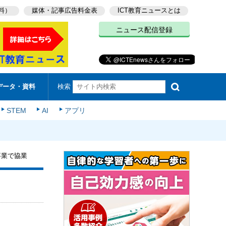
料）
媒体・記事広告料金表
ICT教育ニュースとは
ニュース配信登録
検索
データ・資料
STEM
AI
アプリ
事業で協業