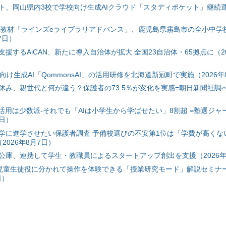
ト、岡山県内3校で学校向け生成AIクラウド「スタディポケット」継続運用
搭載教材「ラインズeライブラリアドバンス」、鹿児島県霧島市の全小中学
7日）
援するAiCAN、新たに導入自治体が拡大 全国23自治体・65拠点に（20
自治体向け生成AI「QommonsAI」の活用研修を北海道新冠町で実施（2026年
み、親世代と何が違う？保護者の73.5％が変化を実感=朝日新聞社調べ=
I活用は少数派-それでも「AIは小学生から学ばせたい」8割超 =塾選ジャ
7日）
学に進学させたい保護者調査 予備校選びの不安第1位は「学費が高くな
2026年8月7日）
公庫、連携して学生・教職員によるスタートアップ創出を支援（2026年
と児童生徒役に分かれて操作を体験できる「授業研究モード」解説セミナー
日）