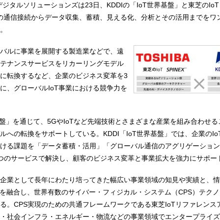
デジタルソリューションズは23日、KDDIの「IoT世界基盤」と東芝のIoT「
器の通信接続からデータ収集、蓄積、見える化、分析とその活用までをワ
。
バルに事業を展開する製造業などで、遠
テナンスサービスをリカーリングモデル
に転換するなど、企業のビジネス変革を3
に、グローバルIoT事業における競争力を
界基盤」を通じて、5GやIoTなど先端技術とさまざまな産業を組み合わせ
ルへの転換をサポートしている。KDDI「IoT世界基盤」では、企業のIo
ける課題を「データ蓄積・活用」「グローバル通信のアグリゲーション
つのサービスで解決し、顧客のビジネス変革と事業拡大を強力にサポー
企業として長年にわたり培ってきた幅広い事業領域の知見や実績と、情
みを融合し、世界有数のサイバー・フィジカル・システム（CPS）テク
る。CPS実現のための共通フレームワークである東芝IoTリファレンス
・社会インフラ・エネルギー・物流などの事業領域でエンタープライズI