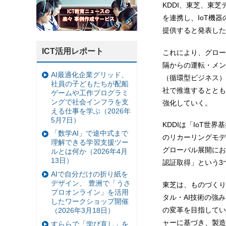
KDDI、東芝、東芝
を連携し、IoT機
提供すると発表した
ICT活用レポート
これにより、グロー
隔からの運転・メン
AI最適化企業グリッド、
（循環型ビジネス）
社員の子どもたちが配船
社で推進するととも
ゲームや工作プログラミ
ングで社会インフラを支
強化していく。
える仕事を学ぶ（2026年
5月7日）
KDDIは「IoT世
「数学AI」で途中式まで
のリカーリングモデ
理解できる学習支援ツー
グローバル展開にお
ルとは何か（2026年4月
13日）
認証取得」という3
AIで自分だけの折り紙を
デザイン、 豊洲で「うさ
東芝は、ものづくり
プロオンライン」を活用
タル・AI技術の強
したワークショップ開催
の変革を目指してい
（2026年3月18日）
ャーに基づき、製造
すららで「学び直し」を