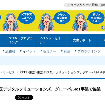
ニュースリリース投稿（無
STEM・プログラ
イベント・セミ
先生サポート
ミング
ナー
総務省
イベント
セミナー
英語
プログラミング
・サービス
KDDI×東芝×東芝デジタルソリューションズ、グローバルIoT
×東芝デジタルソリューションズ、グローバルIoT事業で協業