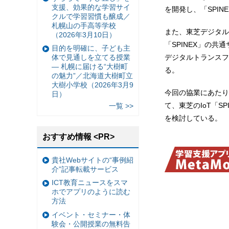
支援、効果的な学習サイ
を開発し、「SPI
クルで学習習慣も醸成／
札幌山の手高等学校
また、東芝デジタル
（2026年3月10日）
「SPINEX」の
目的を明確に、子ども主
デジタルトランスフ
体で見通しを立てる授業
— 札幌に届ける“大樹町
る。
の魅力”／北海道大樹町立
大樹小学校（2026年3月9
今回の協業にあたり
日）
て、東芝のIoT「S
一覧 >>
を検討している。
おすすめ情報 <PR>
貴社Webサイトの“事例紹
介”記事転載サービス
ICT教育ニュースをスマ
ホでアプリのように読む
方法
イベント・セミナー・体
験会・公開授業の無料告