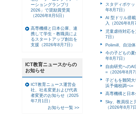
スタディポケッ
ーショングランプリ
年8月7日）
2026」で奨励賞受賞
（2026年8月5日）
AI 型ドリル
入（2026年8月
高専機構と日本公庫、連
児童虐待対応を支
携して学生・教職員によ
7日）
るスタートアップ創出を
支援（2026年8月7日）
Polimill、
今の子どもの夏休
年8月7日）
ICT教育ニュースからの
自由研究へのA
お知らせ
=（2026年8月
子どもを難関大
ICT教育ニュース運営会
浜予備校調べ=（
社、社名変更および代表
高専機構と日本
者変更のお知らせ（2025
年7月1日）
Sky、教員役
（2026年8月7
お知らせ一覧 >>