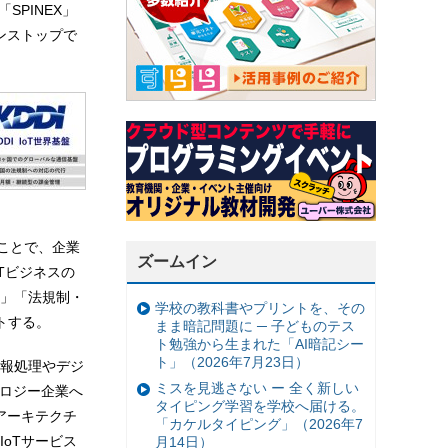
SPINEX」
ンストップで
ることで、企業
ズームイン
Tビジネスの
」「法規制・
学校の教科書やプリントを、その
トする。
まま暗記問題に ─ 子どものテス
ト勉強から生まれた「AI暗記シー
ト」（2026年7月23日）
報処理やデジ
ミスを見逃さない ー 全く新しい
ノロジー企業へ
タイピング学習を学校へ届ける。
アーキテクチ
「カケルタイピング」（2026年7
oTサービス
月14日）