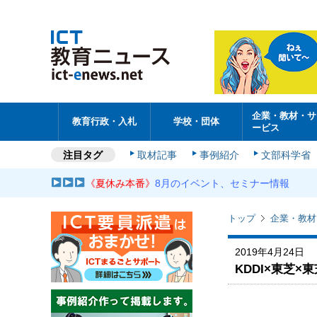
企業・教材・サ
教育行政・入札
学校・団体
ービス
注目タグ
取材記事
事例紹介
文部科学省
《夏休み本番》
8月のイベント、セミナー情報
トップ
企業・教材
2019年4月24日
KDDI×東芝