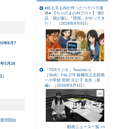
●絵も文もAIが作ったペラペラ漫
画● 【ちゃのまのAIプロト】 第0
話「我が家に『理屈』がやってき
た！」（2026年8月6日）
0年8月7
年3月28
「TDXラジオ」Teacher’s
［Shift］File.279 板橋区立志村第
日）
一小学校 田村 久仁子 先生（前
編）（2026年8月4日）
の運用開始
動画ニュース一覧 >>