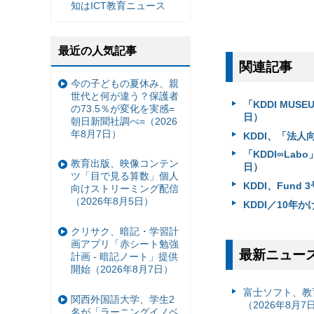
知はICT教育ニュース
最近の人気記事
関連記事
今の子どもの夏休み、親
世代と何が違う？保護者
「KDDI MU
の73.5％が変化を実感=
日）
朝日新聞社調べ=（2026
年8月7日）
KDDI、「法人
「KDDI∞La
教育出版、映像コンテン
日）
ツ「目で見る算数」個人
KDDI、Fund
向けストリーミング配信
（2026年8月5日）
KDDI／10年
クリサク、暗記・学習計
画アプリ「赤シート勉強
最新ニュー
計画 - 暗記ノート」提供
開始（2026年8月7日）
富⼠ソフト、教
関西外国語大学、学生2
（2026年8月7
名が「ラーニングイノベ