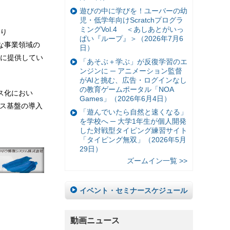
遊びの中に学びを！ユーバーの幼
児・低学年向けScratchプログラ
ミングVol.4 ＜あしあとがいっ
り
ぱい『ループ』＞（2026年7月6
な事業領域の
日）
に提供してい
「あそぶ＋学ぶ」が反復学習のエ
ンジンに ─ アニメーション監督
がAIと挑む、広告・ログインなし
の教育ゲームポータル「NOA
ス化におい
Games」（2026年6月4日）
ビス基盤の導入
「遊んでいたら自然と速くなる」
を学校へ ─ 大学1年生が個人開発
した対戦型タイピング練習サイト
「タイピング無双」（2026年5月
29日）
ズームイン一覧 >>
イベント・セミナースケジュール
動画ニュース