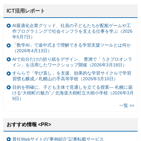
ICT活用レポート
AI最適化企業グリッド、社員の子どもたちが配船ゲームや工
作プログラミングで社会インフラを支える仕事を学ぶ（2026
年5月7日）
「数学AI」で途中式まで理解できる学習支援ツールとは何か
（2026年4月13日）
AIで自分だけの折り紙をデザイン、 豊洲で「うさプロオンラ
イン」を活用したワークショップ開催（2026年3月18日）
すららで「学び直し」を支援、効果的な学習サイクルで学習
習慣も醸成／札幌山の手高等学校（2026年3月10日）
目的を明確に、子ども主体で見通しを立てる授業— 札幌に届
ける“大樹町の魅力”／北海道大樹町立大樹小学校（2026年3月
9日）
一覧 >>
おすすめ情報 <PR>
貴社Webサイトの“事例紹介”記事転載サービス