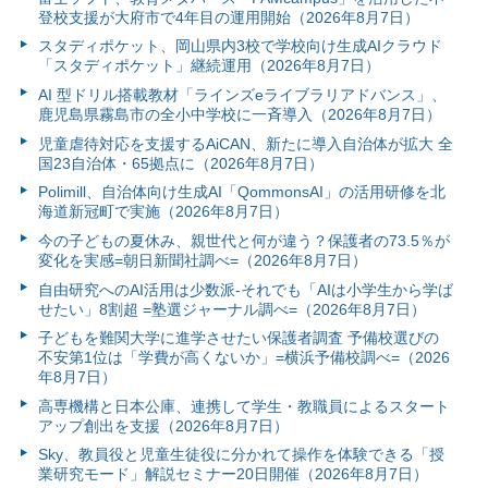
登校支援が大府市で4年目の運用開始（2026年8月7日）
スタディポケット、岡山県内3校で学校向け生成AIクラウド
「スタディポケット」継続運用（2026年8月7日）
AI 型ドリル搭載教材「ラインズeライブラリアドバンス」、
鹿児島県霧島市の全小中学校に一斉導入（2026年8月7日）
児童虐待対応を支援するAiCAN、新たに導入自治体が拡大 全
国23自治体・65拠点に（2026年8月7日）
Polimill、自治体向け生成AI「QommonsAI」の活用研修を北
海道新冠町で実施（2026年8月7日）
今の子どもの夏休み、親世代と何が違う？保護者の73.5％が
変化を実感=朝日新聞社調べ=（2026年8月7日）
自由研究へのAI活用は少数派-それでも「AIは小学生から学ば
せたい」8割超 =塾選ジャーナル調べ=（2026年8月7日）
子どもを難関大学に進学させたい保護者調査 予備校選びの
不安第1位は「学費が高くないか」=横浜予備校調べ=（2026
年8月7日）
高専機構と日本公庫、連携して学生・教職員によるスタート
アップ創出を支援（2026年8月7日）
Sky、教員役と児童生徒役に分かれて操作を体験できる「授
業研究モード」解説セミナー20日開催（2026年8月7日）