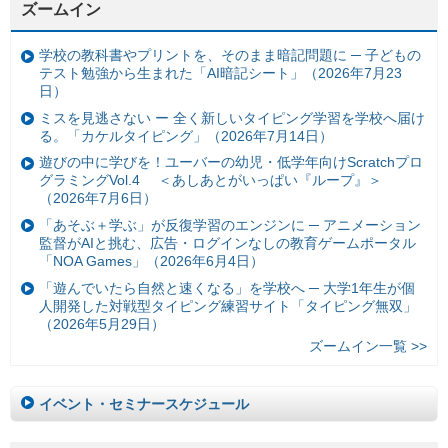
ズームイン
学校の教科書やプリントを、そのまま暗記問題に ─ 子どもの
テスト勉強から生まれた「AI暗記シート」（2026年7月23
日）
ミスを見逃さない ー 全く新しいタイピング学習を学校へ届け
る。「カケルタイピング」（2026年7月14日）
遊びの中に学びを！ユーバーの幼児・低学年向けScratchプロ
グラミングVol.4 ＜あしあとがいっぱい『ループ』＞
（2026年7月6日）
「あそぶ＋学ぶ」が反復学習のエンジンに ─ アニメーション
監督がAIと挑む、広告・ログインなしの教育ゲームポータル
「NOA Games」（2026年6月4日）
「遊んでいたら自然と速くなる」を学校へ ─ 大学1年生が個
人開発した対戦型タイピング練習サイト「タイピング無双」
（2026年5月29日）
ズームイン一覧 >>
イベント・セミナースケジュール