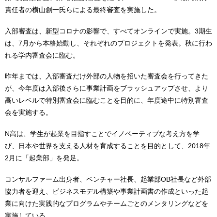
責任者の横山創一氏らによる最終審査を実施した。
入部審査は、新型コロナの影響で、すべてオンラインで実施。3期生
は、7月から本格始動し、それぞれのプロジェクトを発表。秋に行わ
れる学内審査会に臨む。
昨年までは、入部審査だけ外部の人物を招いた審査会を行ってきた
が、今年度は入部後さらに事業計画をブラッシュアップさせ、より
高いレベルで特別審査会に臨むことを目的に、年度途中に特別審査
会を実施する。
N高は、学生が起業を目指すことでイノベーティブな考え方を学
び、日本や世界を支える人材を育成することを目的として、2018年
2月に「起業部」を発足。
コンサルファーム出身者、ベンチャー社長、起業部OB社長など外部
協力者を迎え、ビジネスモデル構築や事業計画書の作成といった起
業に向けた実践的なプログラムやチームごとのメンタリングなどを
実施している。