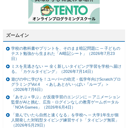
ズームイン
学校の教科書やプリントを、そのまま暗記問題に ─ 子どもの
テスト勉強から生まれた「AI暗記シート」（2026年7月23
日）
ミスを見逃さない ー 全く新しいタイピング学習を学校へ届け
る。「カケルタイピング」（2026年7月14日）
遊びの中に学びを！ユーバーの幼児・低学年向けScratchプロ
グラミングVol.4 ＜あしあとがいっぱい『ループ』＞
（2026年7月6日）
「あそぶ＋学ぶ」が反復学習のエンジンに ─ アニメーション
監督がAIと挑む、広告・ログインなしの教育ゲームポータル
「NOA Games」（2026年6月4日）
「遊んでいたら自然と速くなる」を学校へ ─ 大学1年生が個
人開発した対戦型タイピング練習サイト「タイピング無双」
（2026年5月29日）