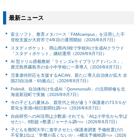
最新ニュース
富⼠ソフト、教育メタバース「FAMcampus」を活用した不
登校支援が大府市で4年目の運用開始（2026年8月7日）
スタディポケット、岡山県内3校で学校向け生成AIクラウド
「スタディポケット」継続運用（2026年8月7日）
AI 型ドリル搭載教材「ラインズeライブラリアドバンス」、
鹿児島県霧島市の全小中学校に一斉導入（2026年8月7日）
児童虐待対応を支援するAiCAN、新たに導入自治体が拡大 全
国23自治体・65拠点に（2026年8月7日）
Polimill、自治体向け生成AI「QommonsAI」の活用研修を北
海道新冠町で実施（2026年8月7日）
今の子どもの夏休み、親世代と何が違う？保護者の73.5％が
変化を実感=朝日新聞社調べ=（2026年8月7日）
自由研究へのAI活用は少数派-それでも「AIは小学生から学ば
せたい」8割超 =塾選ジャーナル調べ=（2026年8月7日）
子どもを難関大学に進学させたい保護者調査 予備校選びの
不安第1位は「学費が高くないか」=横浜予備校調べ=（2026