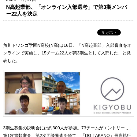
N高起業部、「オンライン入部選考」で第3期メンバ
ー22人を決定
角川ドワンゴ学園N高校(N高)は16日、「N高起業部」入部審査をオ
ンラインで実施し、15チーム22人が第3期生として入部した、と発
表した。
3期生募集の説明会には約300人が参加。73チームがエントリーし、
第1次書類審査、第2次面談審査を経て、「DG TAKANO」最高執行