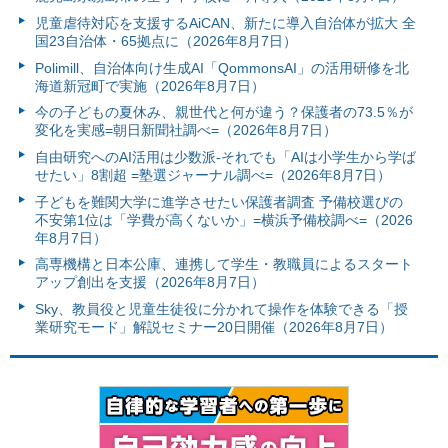
児童虐待対応を支援するAiCAN、新たに導入自治体が拡大 全
国23自治体・65拠点に（2026年8月7日）
Polimill、自治体向け生成AI「QommonsAI」の活用研修を北
海道新冠町で実施（2026年8月7日）
今の子どもの夏休み、親世代と何が違う？保護者の73.5％が
変化を実感=朝日新聞社調べ=（2026年8月7日）
自由研究へのAI活用は少数派-それでも「AIは小学生から学ば
せたい」8割超 =塾選ジャーナル調べ=（2026年8月7日）
子どもを難関大学に進学させたい保護者調査 予備校選びの
不安第1位は「学費が高くないか」=横浜予備校調べ=（2026
年8月7日）
高専機構と日本公庫、連携して学生・教職員によるスタート
アップ創出を支援（2026年8月7日）
Sky、教員役と児童生徒役に分かれて操作を体験できる「授
業研究モード」解説セミナー20日開催（2026年8月7日）