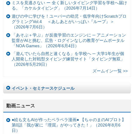
ミスを見逃さない ー 全く新しいタイピング学習を学校へ届け
る。「カケルタイピング」（2026年7月14日）
遊びの中に学びを！ユーバーの幼児・低学年向けScratchプロ
グラミングVol.4 ＜あしあとがいっぱい『ループ』＞
（2026年7月6日）
「あそぶ＋学ぶ」が反復学習のエンジンに ─ アニメーション
監督がAIと挑む、広告・ログインなしの教育ゲームポータル
「NOA Games」（2026年6月4日）
「遊んでいたら自然と速くなる」を学校へ ─ 大学1年生が個
人開発した対戦型タイピング練習サイト「タイピング無双」
（2026年5月29日）
ズームイン一覧 >>
イベント・セミナースケジュール
動画ニュース
●絵も文もAIが作ったペラペラ漫画● 【ちゃのまのAIプロト】
第0話「我が家に『理屈』がやってきた！」（2026年8月6
日）