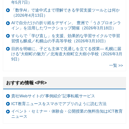
年5月7日）
「数学AI」で途中式まで理解できる学習支援ツールとは何か
（2026年4月13日）
AIで自分だけの折り紙をデザイン、 豊洲で「うさプロオンラ
イン」を活用したワークショップ開催（2026年3月18日）
すららで「学び直し」を支援、効果的な学習サイクルで学習
習慣も醸成／札幌山の手高等学校（2026年3月10日）
目的を明確に、子ども主体で見通しを立てる授業— 札幌に届
ける“大樹町の魅力”／北海道大樹町立大樹小学校（2026年3月
9日）
一覧 >>
おすすめ情報 <PR>
貴社Webサイトの“事例紹介”記事転載サービス
ICT教育ニュースをスマホでアプリのように読む方法
イベント・セミナー・体験会・公開授業の無料告知はICT教育
ニュース