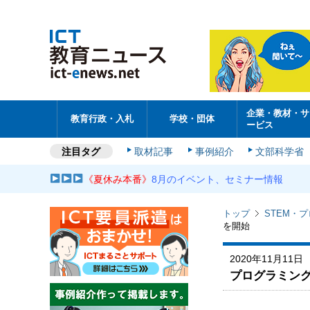
企業・教材・サ
教育行政・入札
学校・団体
ービス
注目タグ
取材記事
事例紹介
文部科学省
《夏休み本番》
8月のイベント、セミナー情報
トップ
STEM・
を開始
2020年11月11日
プログラミン