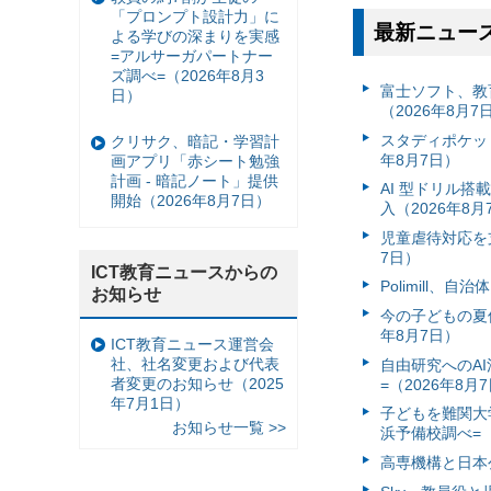
「プロンプト設計力」に
最新ニュー
よる学びの深まりを実感
=アルサーガパートナー
ズ調べ=（2026年8月3
富⼠ソフト、教
日）
（2026年8月7
スタディポケッ
クリサク、暗記・学習計
年8月7日）
画アプリ「赤シート勉強
計画 - 暗記ノート」提供
AI 型ドリル
開始（2026年8月7日）
入（2026年8月
児童虐待対応を支
7日）
ICT教育ニュースからの
Polimill、
お知らせ
今の子どもの夏休
年8月7日）
ICT教育ニュース運営会
社、社名変更および代表
自由研究へのA
者変更のお知らせ（2025
=（2026年8月
年7月1日）
子どもを難関大
お知らせ一覧 >>
浜予備校調べ=（
高専機構と日本