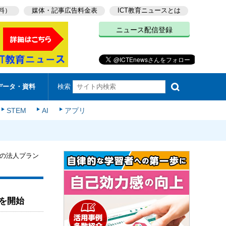
料）
媒体・記事広告料金表
ICT教育ニュースとは
ニュース配信登録
検索
データ・資料
STEM
AI
アプリ
の法人プラン
を開始