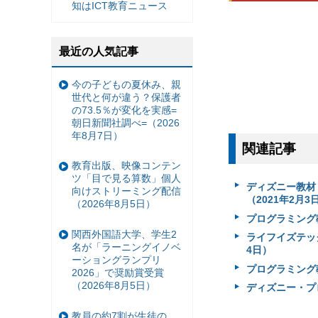
知はICT教育ニュース
最近の人気記事
今の子どもの夏休み、親
世代と何が違う？保護者
の73.5％が変化を実感=
朝日新聞社調べ=（2026
年8月7日）
関連記事
教育出版、映像コンテン
ツ「目で見る算数」個人
ディズニー教材
向けストリーミング配信
（2021年2月3
（2026年8月5日）
プログラミング
関西外国語大学、学生2
ライフイズテッ
名が「ラーニングイノベ
4日）
ーショングランプリ
プログラミング
2026」で奨励賞受賞
（2026年8月5日）
ディズニー・プ
教員の約7割が生徒の