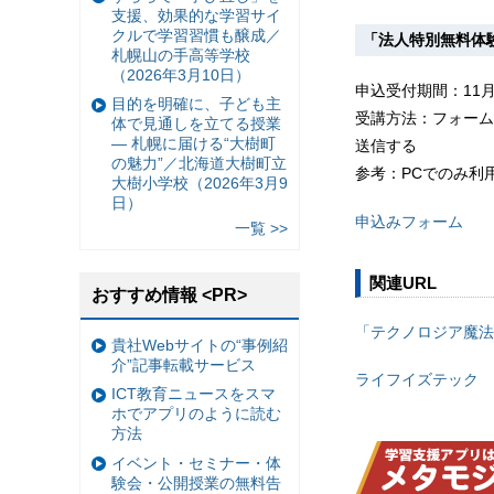
支援、効果的な学習サイ
クルで学習習慣も醸成／
「法人特別無料体
札幌山の手高等学校
（2026年3月10日）
申込受付期間：11月
目的を明確に、子ども主
受講方法：フォーム
体で見通しを立てる授業
— 札幌に届ける“大樹町
送信する
の魅力”／北海道大樹町立
参考：PCでのみ利
大樹小学校（2026年3月9
日）
申込みフォーム
一覧 >>
関連URL
おすすめ情報 <PR>
「テクノロジア魔法
貴社Webサイトの“事例紹
介”記事転載サービス
ライフイズテック
ICT教育ニュースをスマ
ホでアプリのように読む
方法
イベント・セミナー・体
験会・公開授業の無料告