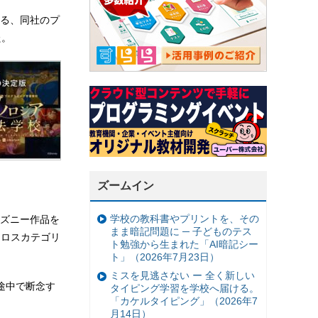
る、同社のプ
た。
ズームイン
学校の教科書やプリントを、その
ズニー作品を
まま暗記問題に ─ 子どものテス
クロスカテゴリ
ト勉強から生まれた「AI暗記シー
ト」（2026年7月23日）
ミスを見逃さない ー 全く新しい
途中で断念す
タイピング学習を学校へ届ける。
「カケルタイピング」（2026年7
月14日）