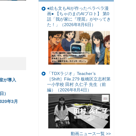
●絵も文もAIが作ったペラペラ漫
画● 【ちゃのまのAIプロト】 第0
話「我が家に『理屈』がやってき
た！」（2026年8月6日）
「TDXラジオ」Teacher’s
［Shift］File.279 板橋区立志村第
室が導入
一小学校 田村 久仁子 先生（前
編）（2026年8月4日）
3日）
20年3月
動画ニュース一覧 >>