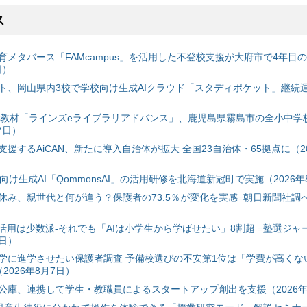
ス
育メタバース「FAMcampus」を活用した不登校支援が大府市で4年目
日）
ト、岡山県内3校で学校向け生成AIクラウド「スタディポケット」継続運用
搭載教材「ラインズeライブラリアドバンス」、鹿児島県霧島市の全小中学
7日）
援するAiCAN、新たに導入自治体が拡大 全国23自治体・65拠点に（20
自治体向け生成AI「QommonsAI」の活用研修を北海道新冠町で実施（2026年
み、親世代と何が違う？保護者の73.5％が変化を実感=朝日新聞社調べ=
I活用は少数派-それでも「AIは小学生から学ばせたい」8割超 =塾選ジャ
7日）
学に進学させたい保護者調査 予備校選びの不安第1位は「学費が高くな
2026年8月7日）
公庫、連携して学生・教職員によるスタートアップ創出を支援（2026年