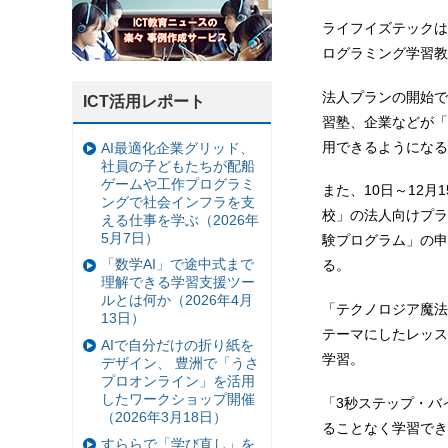
ライフイズテックは
ログラミング学習教
法人プランの開始で
ICT活用レポート
習塾、企業などが「
用できるようになる
AI最適化企業グリッド、
社員の子どもたちが配船
ゲームや工作プログラミ
また、10日～12
ングで社会インフラを支
校」の法人向けプラ
える仕事を学ぶ（2026年
5月7日）
験プログラム」の申
「数学AI」で途中式まで
る。
理解できる学習支援ツー
ルとは何か（2026年4月
「テクノロジア魔法
13日）
テーマにしたレッス
AIで自分だけの折り紙を
学習。
デザイン、 豊洲で「うさ
プロオンライン」を活用
したワークショップ開催
「3秒ステップ・バ
（2026年3月18日）
ることなく学習でき
すららで「学び直し」を