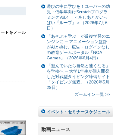
遊びの中に学びを！ユーバーの幼
児・低学年向けScratchプログラ
ミングVol.4 ＜あしあとがいっ
ぱい『ループ』＞（2026年7月6
日）
ワードをメール
「あそぶ＋学ぶ」が反復学習のエ
ンジンに ─ アニメーション監督
がAIと挑む、広告・ログインなし
の教育ゲームポータル「NOA
Games」（2026年6月4日）
「遊んでいたら自然と速くなる」
を学校へ ─ 大学1年生が個人開発
した対戦型タイピング練習サイト
「タイピング無双」（2026年5月
29日）
ズームイン一覧 >>
イベント・セミナースケジュール
動画ニュース