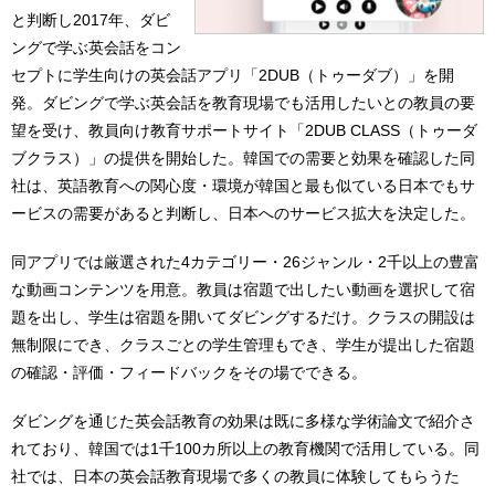
と判断し2017年、ダビ
ングで学ぶ英会話をコン
セプトに学生向けの英会話アプリ「2DUB（トゥーダブ）」を開
発。ダビングで学ぶ英会話を教育現場でも活用したいとの教員の要
望を受け、教員向け教育サポートサイト「2DUB CLASS（トゥーダ
ブクラス）」の提供を開始した。韓国での需要と効果を確認した同
社は、英語教育への関心度・環境が韓国と最も似ている日本でもサ
ービスの需要があると判断し、日本へのサービス拡大を決定した。
同アプリでは厳選された4カテゴリー・26ジャンル・2千以上の豊富
な動画コンテンツを用意。教員は宿題で出したい動画を選択して宿
題を出し、学生は宿題を開いてダビングするだけ。クラスの開設は
無制限にでき、クラスごとの学生管理もでき、学生が提出した宿題
の確認・評価・フィードバックをその場でできる。
ダビングを通じた英会話教育の効果は既に多様な学術論文で紹介さ
れており、韓国では1千100カ所以上の教育機関で活用している。同
社では、日本の英会話教育現場で多くの教員に体験してもらうた