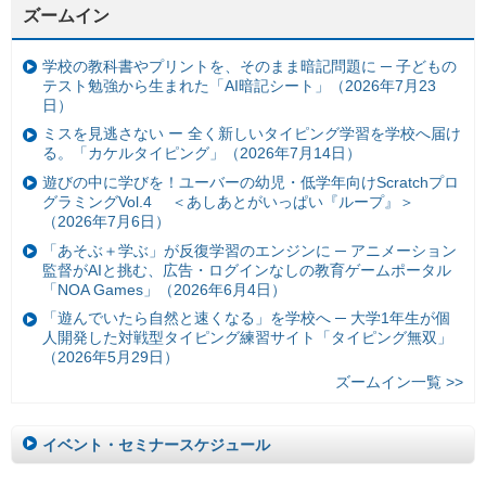
ズームイン
学校の教科書やプリントを、そのまま暗記問題に ─ 子どもの
テスト勉強から生まれた「AI暗記シート」（2026年7月23
日）
ミスを見逃さない ー 全く新しいタイピング学習を学校へ届け
る。「カケルタイピング」（2026年7月14日）
遊びの中に学びを！ユーバーの幼児・低学年向けScratchプロ
グラミングVol.4 ＜あしあとがいっぱい『ループ』＞
（2026年7月6日）
「あそぶ＋学ぶ」が反復学習のエンジンに ─ アニメーション
監督がAIと挑む、広告・ログインなしの教育ゲームポータル
「NOA Games」（2026年6月4日）
「遊んでいたら自然と速くなる」を学校へ ─ 大学1年生が個
人開発した対戦型タイピング練習サイト「タイピング無双」
（2026年5月29日）
ズームイン一覧 >>
イベント・セミナースケジュール