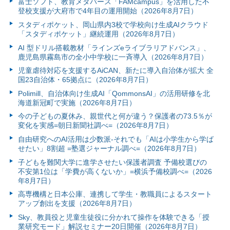
富⼠ソフト、教育メタバース「FAMcampus」を活用した不
登校支援が大府市で4年目の運用開始（2026年8月7日）
スタディポケット、岡山県内3校で学校向け生成AIクラウド
「スタディポケット」継続運用（2026年8月7日）
AI 型ドリル搭載教材「ラインズeライブラリアドバンス」、
鹿児島県霧島市の全小中学校に一斉導入（2026年8月7日）
児童虐待対応を支援するAiCAN、新たに導入自治体が拡大 全
国23自治体・65拠点に（2026年8月7日）
Polimill、自治体向け生成AI「QommonsAI」の活用研修を北
海道新冠町で実施（2026年8月7日）
今の子どもの夏休み、親世代と何が違う？保護者の73.5％が
変化を実感=朝日新聞社調べ=（2026年8月7日）
自由研究へのAI活用は少数派-それでも「AIは小学生から学ば
せたい」8割超 =塾選ジャーナル調べ=（2026年8月7日）
子どもを難関大学に進学させたい保護者調査 予備校選びの
不安第1位は「学費が高くないか」=横浜予備校調べ=（2026
年8月7日）
高専機構と日本公庫、連携して学生・教職員によるスタート
アップ創出を支援（2026年8月7日）
Sky、教員役と児童生徒役に分かれて操作を体験できる「授
業研究モード」解説セミナー20日開催（2026年8月7日）