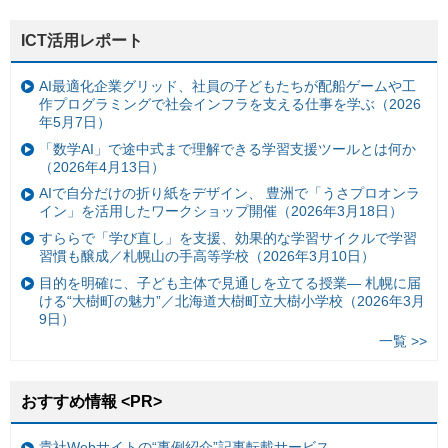
ICT活用レポート
AI最適化企業グリッド、社員の子どもたちが配船ゲームや工
作プログラミングで社会インフラを支える仕事を学ぶ（2026
年5月7日）
「数学AI」で途中式まで理解できる学習支援ツールとは何か
（2026年4月13日）
AIで自分だけの折り紙をデザイン、 豊洲で「うさプロオンラ
イン」を活用したワークショップ開催（2026年3月18日）
すららで「学び直し」を支援、効果的な学習サイクルで学習
習慣も醸成／札幌山の手高等学校（2026年3月10日）
目的を明確に、子ども主体で見通しを立てる授業— 札幌に届
ける“大樹町の魅力”／北海道大樹町立大樹小学校（2026年3月
9日）
一覧 >>
おすすめ情報 <PR>
貴社Webサイトの“事例紹介”記事転載サービス