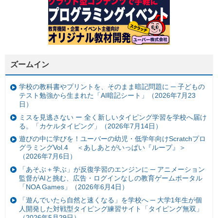
ズームイン
学校の教科書やプリントを、そのまま暗記問題に ─ 子どもの
テスト勉強から生まれた「AI暗記シート」（2026年7月23
日）
ミスを見逃さない ー 全く新しいタイピング学習を学校へ届け
る。「カケルタイピング」（2026年7月14日）
遊びの中に学びを！ユーバーの幼児・低学年向けScratchプロ
グラミングVol.4 ＜あしあとがいっぱい『ループ』＞
（2026年7月6日）
「あそぶ＋学ぶ」が反復学習のエンジンに ─ アニメーション
監督がAIと挑む、広告・ログインなしの教育ゲームポータル
「NOA Games」（2026年6月4日）
「遊んでいたら自然と速くなる」を学校へ ─ 大学1年生が個
人開発した対戦型タイピング練習サイト「タイピング無双」
（2026年5月29日）