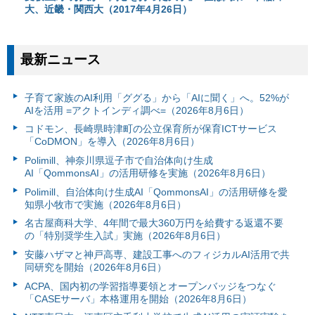
大、近畿・関西大（2017年4月26日）
最新ニュース
子育て家族のAI利用「ググる」から「AIに聞く」へ。52%が
AIを活用 =アクトインディ調べ=（2026年8月6日）
コドモン、長崎県時津町の公立保育所が保育ICTサービス
「CoDMON」を導入（2026年8月6日）
Polimill、神奈川県逗子市で自治体向け生成
AI「QommonsAI」の活用研修を実施（2026年8月6日）
Polimill、自治体向け生成AI「QommonsAI」の活用研修を愛
知県小牧市で実施（2026年8月6日）
名古屋商科大学、4年間で最大360万円を給費する返還不要
の「特別奨学生入試」実施（2026年8月6日）
安藤ハザマと神戸高専、建設工事へのフィジカルAI活用で共
同研究を開始（2026年8月6日）
ACPA、国内初の学習指導要領とオープンバッジをつなぐ
「CASEサーバ」本格運用を開始（2026年8月6日）