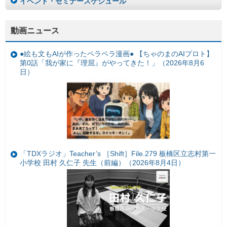
イベント・セミナースケジュール
動画ニュース
●絵も文もAIが作ったペラペラ漫画● 【ちゃのまのAIプロト】
第0話「我が家に『理屈』がやってきた！」（2026年8月6
日）
「TDXラジオ」Teacher’s ［Shift］File.279 板橋区立志村第一
小学校 田村 久仁子 先生（前編）（2026年8月4日）