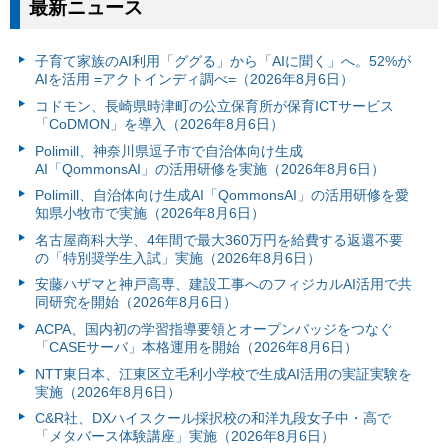
最新ニュース
子育て家族のAI利用「ググる」から「AIに聞く」へ。52%が
AIを活用 =アクトインディ調べ=（2026年8月6日）
コドモン、長崎県時津町の公立保育所が保育ICTサービス
「CoDMON」を導入（2026年8月6日）
Polimill、神奈川県逗子市で自治体向け生成
AI「QommonsAI」の活用研修を実施（2026年8月6日）
Polimill、自治体向け生成AI「QommonsAI」の活用研修を愛
知県小牧市で実施（2026年8月6日）
名古屋商科大学、4年間で最大360万円を給費する返還不要
の「特別奨学生入試」実施（2026年8月6日）
安藤ハザマと神戸高専、建設工事へのフィジカルAI活用で共
同研究を開始（2026年8月6日）
ACPA、国内初の学習指導要領とオープンバッジをつなぐ
「CASEサーバ」本格運用を開始（2026年8月6日）
NTT東日本、江東区立毛利小学校で生成AI活用の実証実験を
実施（2026年8月6日）
C&R社、DXハイスクール採択校の和洋九段女子中・高で
「メタバース体験講座」実施（2026年8月6日）