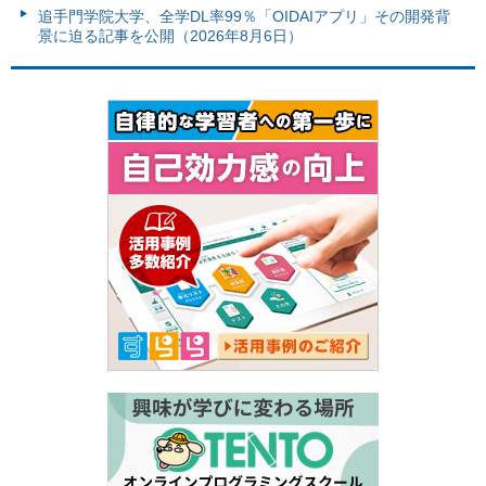
追手門学院大学、全学DL率99％「OIDAIアプリ」その開発背
景に迫る記事を公開（2026年8月6日）