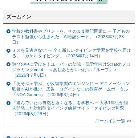
ズームイン
学校の教科書やプリントを、そのまま暗記問題に ─ 子どもの
テスト勉強から生まれた「AI暗記シート」（2026年7月23
日）
ミスを見逃さない ー 全く新しいタイピング学習を学校へ届け
る。「カケルタイピング」（2026年7月14日）
遊びの中に学びを！ユーバーの幼児・低学年向けScratchプロ
グラミングVol.4 ＜あしあとがいっぱい『ループ』＞
（2026年7月6日）
「あそぶ＋学ぶ」が反復学習のエンジンに ─ アニメーション
監督がAIと挑む、広告・ログインなしの教育ゲームポータル
「NOA Games」（2026年6月4日）
「遊んでいたら自然と速くなる」を学校へ ─ 大学1年生が個
人開発した対戦型タイピング練習サイト「タイピング無双」
（2026年5月29日）
ズームイン一覧 >>