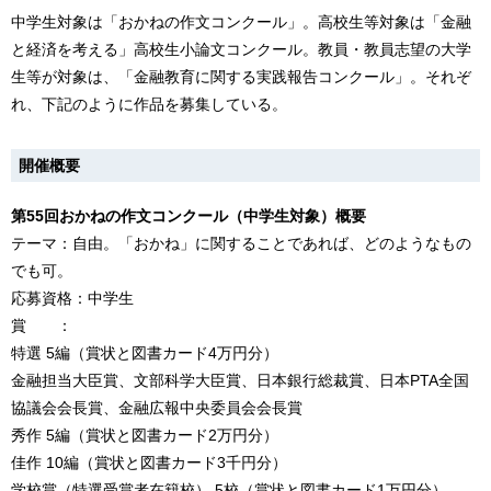
中学生対象は「おかねの作文コンクール」。高校生等対象は「金融
と経済を考える」高校生小論文コンクール。教員・教員志望の大学
生等が対象は、「金融教育に関する実践報告コンクール」。それぞ
れ、下記のように作品を募集している。
開催概要
第55回おかねの作文コンクール（中学生対象）概要
テーマ：自由。「おかね」に関することであれば、どのようなもの
でも可。
応募資格：中学生
賞 ：
特選 5編（賞状と図書カード4万円分）
金融担当大臣賞、文部科学大臣賞、日本銀行総裁賞、日本PTA全国
協議会会長賞、金融広報中央委員会会長賞
秀作 5編（賞状と図書カード2万円分）
佳作 10編（賞状と図書カード3千円分）
学校賞（特選受賞者在籍校） 5校（賞状と図書カード1万円分）