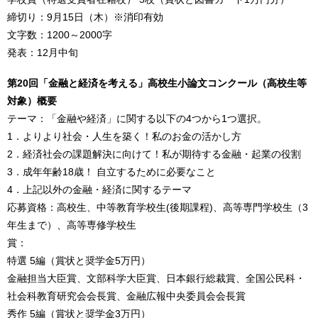
締切り：9月15日（木）※消印有効
文字数：1200～2000字
発表：12月中旬
第20回「金融と経済を考える」高校生小論文コンクール（高校生等
対象）概要
テーマ：「金融や経済」に関する以下の4つから1つ選択。
1．よりより社会・人生を築く！私のお金の活かし方
2．経済社会の課題解決に向けて！私が期待する金融・起業の役割
3．成年年齢18歳！ 自立するために必要なこと
4．上記以外の金融・経済に関するテーマ
応募資格：高校生、中等教育学校生(後期課程)、高等専門学校生（3
年生まで）、高等専修学校生
賞：
特選 5編（賞状と奨学金5万円）
金融担当大臣賞、文部科学大臣賞、日本銀行総裁賞、全国公民科・
社会科教育研究会会長賞、金融広報中央委員会会長賞
秀作 5編（賞状と奨学金3万円）