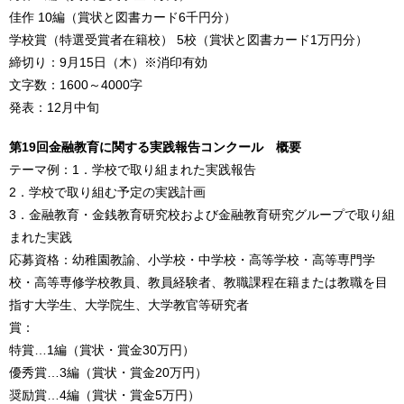
佳作 10編（賞状と図書カード6千円分）
学校賞（特選受賞者在籍校） 5校（賞状と図書カード1万円分）
締切り：9月15日（木）※消印有効
文字数：1600～4000字
発表：12月中旬
第19回金融教育に関する実践報告コンクール 概要
テーマ例：1．学校で取り組まれた実践報告
2．学校で取り組む予定の実践計画
3．金融教育・金銭教育研究校および金融教育研究グループで取り組
まれた実践
応募資格：幼稚園教諭、小学校・中学校・高等学校・高等専門学
校・高等専修学校教員、教員経験者、教職課程在籍または教職を目
指す大学生、大学院生、大学教官等研究者
賞：
特賞…1編（賞状・賞金30万円）
優秀賞…3編（賞状・賞金20万円）
奨励賞…4編（賞状・賞金5万円）