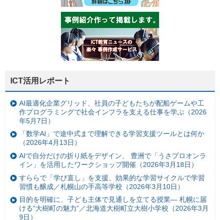
ICT活用レポート
AI最適化企業グリッド、社員の子どもたちが配船ゲームや工
作プログラミングで社会インフラを支える仕事を学ぶ（2026
年5月7日）
「数学AI」で途中式まで理解できる学習支援ツールとは何か
（2026年4月13日）
AIで自分だけの折り紙をデザイン、 豊洲で「うさプロオンラ
イン」を活用したワークショップ開催（2026年3月18日）
すららで「学び直し」を支援、効果的な学習サイクルで学習
習慣も醸成／札幌山の手高等学校（2026年3月10日）
目的を明確に、子ども主体で見通しを立てる授業— 札幌に届
ける“大樹町の魅力”／北海道大樹町立大樹小学校（2026年3月
9日）