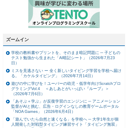
ズームイン
学校の教科書やプリントを、そのまま暗記問題に ─ 子どもの
テスト勉強から生まれた「AI暗記シート」（2026年7月23
日）
ミスを見逃さない ー 全く新しいタイピング学習を学校へ届け
る。「カケルタイピング」（2026年7月14日）
遊びの中に学びを！ユーバーの幼児・低学年向けScratchプロ
グラミングVol.4 ＜あしあとがいっぱい『ループ』＞
（2026年7月6日）
「あそぶ＋学ぶ」が反復学習のエンジンに ─ アニメーション
監督がAIと挑む、広告・ログインなしの教育ゲームポータル
「NOA Games」（2026年6月4日）
「遊んでいたら自然と速くなる」を学校へ ─ 大学1年生が個
人開発した対戦型タイピング練習サイト「タイピング無双」