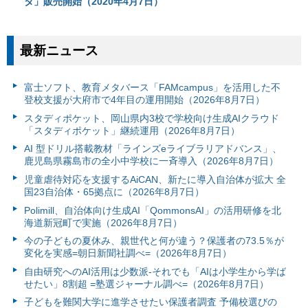
タ」販売開始（2020年4月7日）
最新ニュース
富⼠ソフト、教育メタバース「FAMcampus」を活用した不
登校支援が大府市で4年目の運用開始（2026年8月7日）
スタディポケット、岡山県内3校で学校向け生成AIクラウド
「スタディポケット」継続運用（2026年8月7日）
AI 型ドリル搭載教材「ラインズeライブラリアドバンス」、
鹿児島県霧島市の全小中学校に一斉導入（2026年8月7日）
児童虐待対応を支援するAiCAN、新たに導入自治体が拡大 全
国23自治体・65拠点に（2026年8月7日）
Polimill、自治体向け生成AI「QommonsAI」の活用研修を北
海道新冠町で実施（2026年8月7日）
今の子どもの夏休み、親世代と何が違う？保護者の73.5％が
変化を実感=朝日新聞社調べ=（2026年8月7日）
自由研究へのAI活用は少数派-それでも「AIは小学生から学ば
せたい」8割超 =塾選ジャーナル調べ=（2026年8月7日）
子どもを難関大学に進学させたい保護者調査 予備校選びの