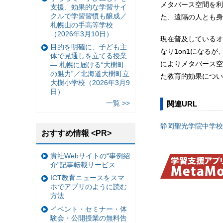
メタバース空間を利
支援、効果的な学習サイ
クルで学習習慣も醸成／
た、遠隔の人とも身
札幌山の手高等学校
（2026年3月10日）
現在普及しているオ
目的を明確に、子ども主
なり1on1になる
体で見通しを立てる授業
によりメタバース空
— 札幌に届ける“大樹町
の魅力”／北海道大樹町立
た教育的効果につい
大樹小学校（2026年3月9
日）
一覧 >>
関連URL
静岡聖光学院中学校
おすすめ情報 <PR>
貴社Webサイトの“事例紹
介”記事転載サービス
ICT教育ニュースをスマ
ホでアプリのように読む
方法
イベント・セミナー・体
験会・公開授業の無料告