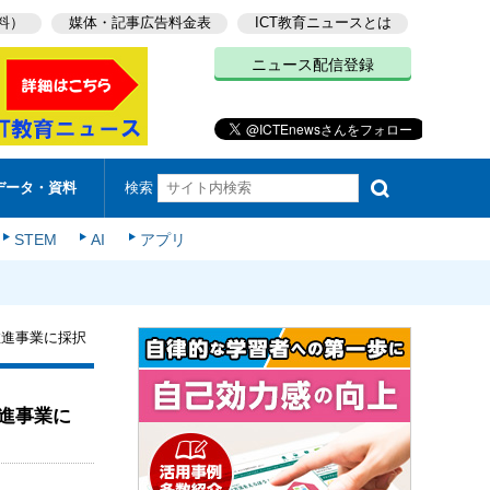
料）
媒体・記事広告料金表
ICT教育ニュースとは
ニュース配信登録
検索
データ・資料
STEM
AI
アプリ
推進事業に採択
進事業に