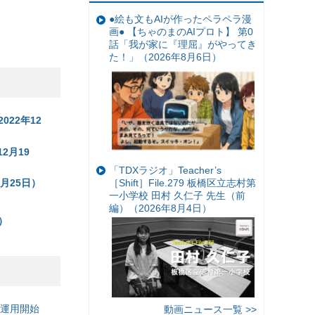
●絵も文もAIが作ったペラペラ漫
画● 【ちゃのまのAIプロト】 第0
話「我が家に『理屈』がやってき
た！」（2026年8月6日）
22年12
2月19
「TDXラジオ」Teacher’s
［Shift］File.279 板橋区立志村第
月25日）
一小学校 田村 久仁子 先生（前
編）（2026年8月4日）
）
の運用開始
動画ニュース一覧 >>