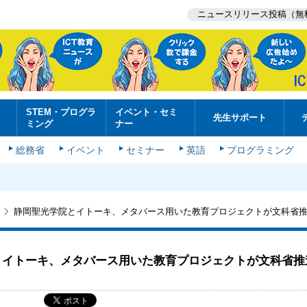
ニュースリリース投稿（無
STEM・プログラ
イベント・セミ
先生サポート
ミング
ナー
総務省
イベント
セミナー
英語
プログラミング
静岡聖光学院とイトーキ、メタバース用いた教育プロジェクトが文科省
とイトーキ、メタバース用いた教育プロジェクトが文科省推