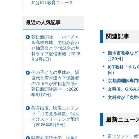
知はICT教育ニュース
最近の人気記事
関連記事
朝日新聞社、「バーチャ
ル高校野球」で組み合わ
せ抽選会と全48試合の無
熊本市教委など
料ライブ配信実施（2026
月20日）
年8月1日）
ICT教材「すら
今の子どもの夏休み、親
日）
世代と何が違う？保護者
京都調理師専門
の73.5％が変化を実感=
文科省、GIGA
朝日新聞社調べ=（2026
年8月7日）
文科省が「次世
教育出版、映像コンテン
ツ「目で見る算数」個人
最新ニュー
向けストリーミング配信
（2026年8月5日）
富⼠ソフト、教
関西外国語大学、学生2