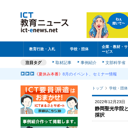
企業・教材・サ
教育行政・入札
学校・団体
ービス
注目タグ
取材記事
事例紹介
文部科学省
《夏休み本番》
8月のイベント、セミナー情報
トップ
学校・団体
2022年12月23日
静岡聖光学院
採択