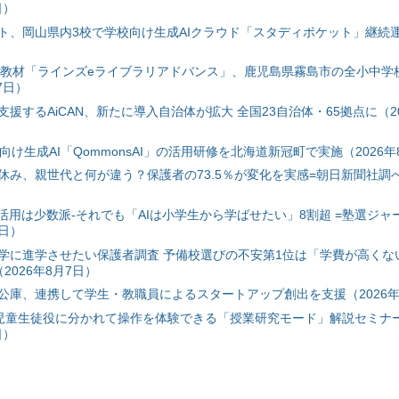
日）
ト、岡山県内3校で学校向け生成AIクラウド「スタディポケット」継続運用
搭載教材「ラインズeライブラリアドバンス」、鹿児島県霧島市の全小中学
7日）
援するAiCAN、新たに導入自治体が拡大 全国23自治体・65拠点に（20
自治体向け生成AI「QommonsAI」の活用研修を北海道新冠町で実施（2026年
み、親世代と何が違う？保護者の73.5％が変化を実感=朝日新聞社調べ=
I活用は少数派-それでも「AIは小学生から学ばせたい」8割超 =塾選ジャ
7日）
学に進学させたい保護者調査 予備校選びの不安第1位は「学費が高くな
2026年8月7日）
公庫、連携して学生・教職員によるスタートアップ創出を支援（2026年
と児童生徒役に分かれて操作を体験できる「授業研究モード」解説セミナー
日）