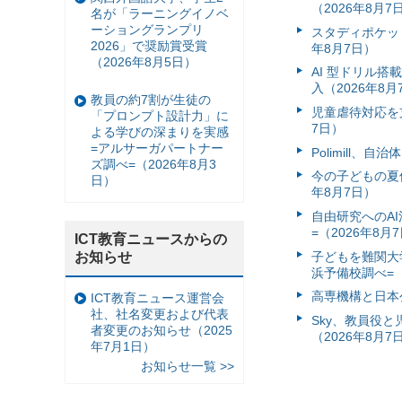
（2026年8月7
名が「ラーニングイノベ
ーショングランプリ
スタディポケッ
2026」で奨励賞受賞
年8月7日）
（2026年8月5日）
AI 型ドリル
入（2026年8月
教員の約7割が生徒の
児童虐待対応を支
「プロンプト設計力」に
7日）
よる学びの深まりを実感
=アルサーガパートナー
Polimill、
ズ調べ=（2026年8月3
今の子どもの夏休
日）
年8月7日）
自由研究へのA
=（2026年8月
ICT教育ニュースからの
お知らせ
子どもを難関大
浜予備校調べ=（
高専機構と日本
ICT教育ニュース運営会
社、社名変更および代表
Sky、教員役
者変更のお知らせ（2025
（2026年8月7
年7月1日）
お知らせ一覧 >>