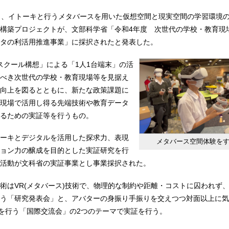
日、イトーキと行うメタバースを用いた仮想空間と現実空間の学習環境
構築プロジェクトが、文部科学省「令和4年度 次世代の学校・教育現
タの利活用推進事業」に採択されたと発表した。
Aスクール構想」による「1人1台端末」の活
べき次世代の学校・教育現場等を見据え
向上を図るとともに、新たな政策課題に
現場で活用し得る先端技術や教育データ
るための実証等を行うもの。
ーキとデジタルを活用した探求力、表現
メタバース空間体験を
ョン力の醸成を目的とした実証研究を行
活動が文科省の実証事業とし事業採択された。
術はVR(メタバース)技術で、物理的な制約や距離・コストに囚われず
う「研究発表会」と、アバターの身振り手振りを交えつつ対面以上に気
)を行う「国際交流会」の2つのテーマで実証を行う。