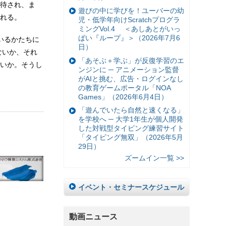
待され、ま
遊びの中に学びを！ユーバーの幼
れる。
児・低学年向けScratchプログラ
ミングVol.4 ＜あしあとがいっ
ぱい『ループ』＞（2026年7月6
いるかたちに
日）
ないか、それ
「あそぶ＋学ぶ」が反復学習のエ
いか。そうし
ンジンに ─ アニメーション監督
がAIと挑む、広告・ログインなし
の教育ゲームポータル「NOA
Games」（2026年6月4日）
「遊んでいたら自然と速くなる」
を学校へ ─ 大学1年生が個人開発
した対戦型タイピング練習サイト
「タイピング無双」（2026年5月
29日）
ズームイン一覧 >>
イベント・セミナースケジュール
動画ニュース