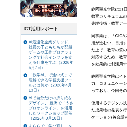
静岡聖光学院は21
教育カリキュラムの
先端技術・教育デー
ICT活用レポート
同事業は、「GIG
AI最適化企業グリッド、
用が進む中、目指す
社員の子どもたちが配船
た上で、教育の質の
ゲームや工作プログラミ
対応するため、教育
ングで社会インフラを支
える仕事を学ぶ（2026年
を効果的に利活用す
5月7日）
「数学AI」で途中式まで
静岡聖光学院はイト
理解できる学習支援ツー
力、コミュニケーシ
ルとは何か（2026年4月
13日）
っており、今回その
AIで自分だけの折り紙を
デザイン、 豊洲で「うさ
使用するデジタル技
プロオンライン」を活用
た成果物の発表を行
したワークショップ開催
ケーション(英会話
（2026年3月18日）
すららで「学び直し」を