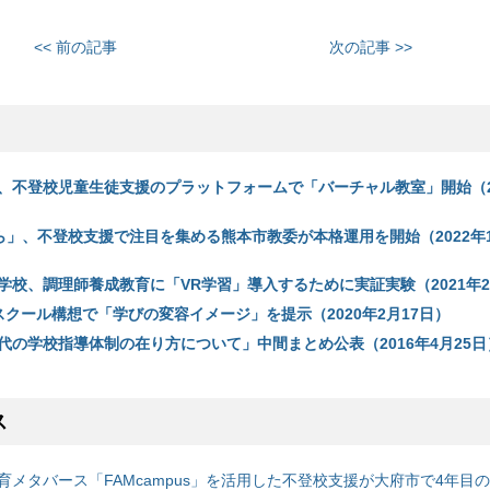
<< 前の記事
次の記事 >>
、不登校児童生徒支援のプラットフォームで「バーチャル教室」開始（20
ら」、不登校支援で注目を集める熊本市教委が本格運用を開始（2022年1
学校、調理師養成教育に「VR学習」導入するために実証実験（2021年2
スクール構想で「学びの変容イメージ」を提示（2020年2月17日）
代の学校指導体制の在り方について」中間まとめ公表（2016年4月25日
ス
育メタバース「FAMcampus」を活用した不登校支援が大府市で4年目