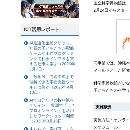
国立科学博物館は、
2月24日からスタ
ICT活用レポート
AI最適化企業グリッド、
社員の子どもたちが配船
ゲームや工作プログラミ
ングで社会インフラを支
同事業では、沖縄本
える仕事を学ぶ（2026年
5月7日）
ィールドとした研究
「数学AI」で途中式まで
理解できる学習支援ツー
科学系博物館が少な
ルとは何か（2026年4月
子どもたちの科学リ
13日）
AIで自分だけの折り紙を
デザイン、 豊洲で「うさ
実施概要
プロオンライン」を活用
したワークショップ開催
実施方法：オンライ
（2026年3月18日）
スケジュール：
すららで「学び直し」を