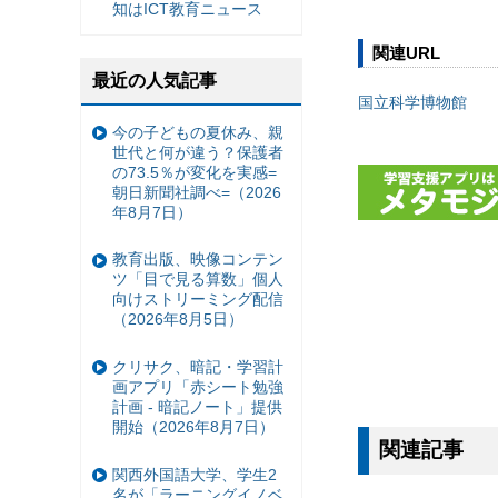
知はICT教育ニュース
関連URL
最近の人気記事
国立科学博物館
今の子どもの夏休み、親
世代と何が違う？保護者
の73.5％が変化を実感=
朝日新聞社調べ=（2026
年8月7日）
教育出版、映像コンテン
ツ「目で見る算数」個人
向けストリーミング配信
（2026年8月5日）
クリサク、暗記・学習計
画アプリ「赤シート勉強
計画 - 暗記ノート」提供
開始（2026年8月7日）
関連記事
関西外国語大学、学生2
名が「ラーニングイノベ