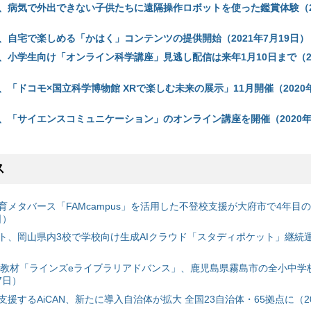
、病気で外出できない子供たちに遠隔操作ロボットを使った鑑賞体験（20
、自宅で楽しめる「かはく」コンテンツの提供開始（2021年7月19日）
、小学生向け「オンライン科学講座」見逃し配信は来年1月10日まで（20
「ドコモ×国立科学博物館 XRで楽しむ未来の展示」11月開催（2020年
、「サイエンスコミュニケーション」のオンライン講座を開催（2020年
ス
育メタバース「FAMcampus」を活用した不登校支援が大府市で4年目
日）
ト、岡山県内3校で学校向け生成AIクラウド「スタディポケット」継続運用
搭載教材「ラインズeライブラリアドバンス」、鹿児島県霧島市の全小中学
7日）
援するAiCAN、新たに導入自治体が拡大 全国23自治体・65拠点に（20