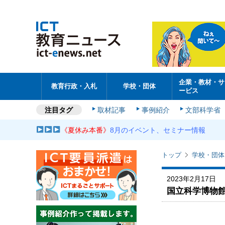
企業・教材・サ
教育行政・入札
学校・団体
ービス
注目タグ
取材記事
事例紹介
文部科学省
《夏休み本番》
8月のイベント、セミナー情報
トップ
学校・団体
2023年2月17日
国立科学博物