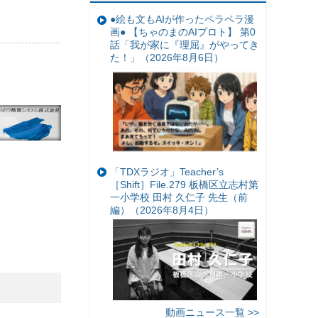
●絵も文もAIが作ったペラペラ漫
画● 【ちゃのまのAIプロト】 第0
話「我が家に『理屈』がやってき
た！」（2026年8月6日）
「TDXラジオ」Teacher’s
［Shift］File.279 板橋区立志村第
一小学校 田村 久仁子 先生（前
編）（2026年8月4日）
動画ニュース一覧 >>