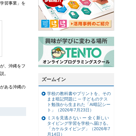
学習事業」を
が、沖縄をフ
説。
ズームイン
がある沖縄の
学校の教科書やプリントを、その
まま暗記問題に ─ 子どものテス
ト勉強から生まれた「AI暗記シー
ト」（2026年7月23日）
ミスを見逃さない ー 全く新しい
タイピング学習を学校へ届ける。
「カケルタイピング」（2026年7
月14日）