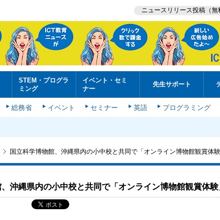
ニュースリリース投稿（無
STEM・プログラ
イベント・セミ
先生サポート
ミング
ナー
総務省
イベント
セミナー
英語
プログラミング
国立科学博物館、沖縄県内の小中校と共同で「オンライン博物館観賞体
館、沖縄県内の小中校と共同で「オンライン博物館観賞体験