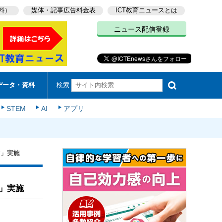
料）
媒体・記事広告料金表
ICT教育ニュースとは
ニュース配信登録
検索
データ・資料
STEM
AI
アプリ
験」実施
」実施