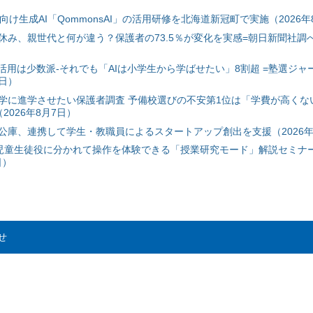
自治体向け生成AI「QommonsAI」の活用研修を北海道新冠町で実施（2026年
み、親世代と何が違う？保護者の73.5％が変化を実感=朝日新聞社調べ=
I活用は少数派-それでも「AIは小学生から学ばせたい」8割超 =塾選ジャ
7日）
学に進学させたい保護者調査 予備校選びの不安第1位は「学費が高くな
2026年8月7日）
公庫、連携して学生・教職員によるスタートアップ創出を支援（2026年
と児童生徒役に分かれて操作を体験できる「授業研究モード」解説セミナー
日）
せ