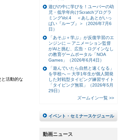
遊びの中に学びを！ユーバーの幼
児・低学年向けScratchプログラ
ミングVol.4 ＜あしあとがいっ
ぱい『ループ』＞（2026年7月6
日）
「あそぶ＋学ぶ」が反復学習のエ
ンジンに ─ アニメーション監督
がAIと挑む、広告・ログインなし
の教育ゲームポータル「NOA
Games」（2026年6月4日）
「遊んでいたら自然と速くなる」
を学校へ ─ 大学1年生が個人開発
史と活動的な
した対戦型タイピング練習サイト
「タイピング無双」（2026年5月
29日）
ズームイン一覧 >>
イベント・セミナースケジュール
動画ニュース