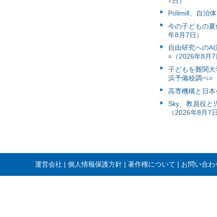
7日）
Polimill、
今の子どもの夏休
年8月7日）
自由研究へのA
=（2026年8月
子どもを難関大
浜予備校調べ=（
高専機構と日本
Sky、教員役
（2026年8月7
運営会社
個人情報保護方針
著作権について
お問い合わ