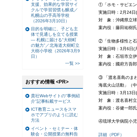
支援、効果的な学習サイ
①「ホモ・サピエン
クルで学習習慣も醸成／
実施日時：2月24日(金
札幌山の手高等学校
対 象：沖縄県立球
（2026年3月10日）
案内役：藤田祐樹氏
目的を明確に、子ども主
体で見通しを立てる授業
— 札幌に届ける“大樹町
②「生物多様性と石
の魅力”／北海道大樹町立
実施日時：3月6日(月)
大樹小学校（2026年3月9
対 象：石垣市立伊
日）
一覧 >>
案内役：國府方吾郎
③ 「渡名喜島のま
おすすめ情報 <PR>
海底火山活動」（中
実施日時：3月13日(
貴社Webサイトの“事例紹
対 象：渡名喜村立
介”記事転載サービス
案内役：谷健一郎氏
ICT教育ニュースをスマ
ホでアプリのように読む
方法
④琉球大学病院小児
イベント・セミナー・体
験会・公開授業の無料告
詳細（PDF）