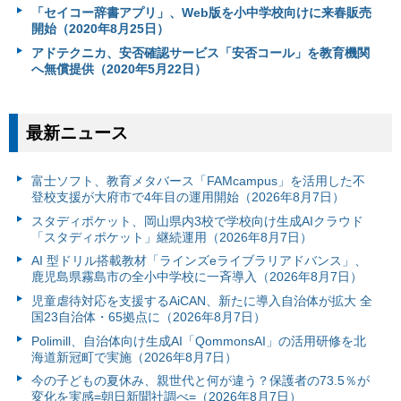
「セイコー辞書アプリ」、Web版を小中学校向けに来春販売
開始（2020年8月25日）
アドテクニカ、安否確認サービス「安否コール」を教育機関
へ無償提供（2020年5月22日）
最新ニュース
富⼠ソフト、教育メタバース「FAMcampus」を活用した不
登校支援が大府市で4年目の運用開始（2026年8月7日）
スタディポケット、岡山県内3校で学校向け生成AIクラウド
「スタディポケット」継続運用（2026年8月7日）
AI 型ドリル搭載教材「ラインズeライブラリアドバンス」、
鹿児島県霧島市の全小中学校に一斉導入（2026年8月7日）
児童虐待対応を支援するAiCAN、新たに導入自治体が拡大 全
国23自治体・65拠点に（2026年8月7日）
Polimill、自治体向け生成AI「QommonsAI」の活用研修を北
海道新冠町で実施（2026年8月7日）
今の子どもの夏休み、親世代と何が違う？保護者の73.5％が
変化を実感=朝日新聞社調べ=（2026年8月7日）