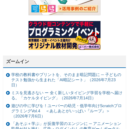
ズームイン
学校の教科書やプリントを、そのまま暗記問題に ─ 子どもの
テスト勉強から生まれた「AI暗記シート」（2026年7月23
日）
ミスを見逃さない ー 全く新しいタイピング学習を学校へ届け
る。「カケルタイピング」（2026年7月14日）
遊びの中に学びを！ユーバーの幼児・低学年向けScratchプロ
グラミングVol.4 ＜あしあとがいっぱい『ループ』＞
（2026年7月6日）
「あそぶ＋学ぶ」が反復学習のエンジンに ─ アニメーション
監督がAIと挑む、広告・ログインなしの教育ゲームポータル