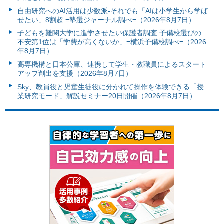
自由研究へのAI活用は少数派-それでも「AIは小学生から学ば
せたい」8割超 =塾選ジャーナル調べ=（2026年8月7日）
子どもを難関大学に進学させたい保護者調査 予備校選びの
不安第1位は「学費が高くないか」=横浜予備校調べ=（2026
年8月7日）
高専機構と日本公庫、連携して学生・教職員によるスタート
アップ創出を支援（2026年8月7日）
Sky、教員役と児童生徒役に分かれて操作を体験できる「授
業研究モード」解説セミナー20日開催（2026年8月7日）