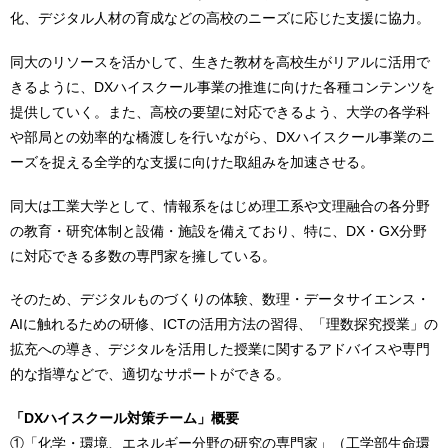
化、デジタル人材の育成などの高校のニーズに応じた支援に協力。
同大のリソースを活かして、生きた教材を高校生がリアルに活用で
きるように、DXハイスクール事業の推進に向けた各種コンテンツを
提供していく。また、高校の要望に対応できるよう、大学の各学科
や部局との効率的な橋渡しを行いながら、DXハイスクール事業のニ
ーズを捉える全学的な支援に向けた取組みを加速させる。
同大は工業大学として、情報系をはじめ理工系や文理融合の各分野
の教育・研究体制と設備・施設を備えており、特に、DX・GX分野
に対応できる多数の専門家を擁している。
そのため、デジタルものづくりの体験、数理・データサイエンス・
AIに触れるための研修、ICTの活用方法の習得、「理数探究授業」の
拡充への導き、デジタルを活用した授業に関するアドバイスや専門
的な指導などで、適切なサポートができる。
「DXハイスクール対策チーム」概要
①「化学・環境、エネルギー分野の研究の専門家」（工学部生命環