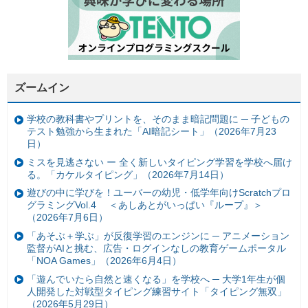
ズームイン
学校の教科書やプリントを、そのまま暗記問題に ─ 子どもの
テスト勉強から生まれた「AI暗記シート」（2026年7月23
日）
ミスを見逃さない ー 全く新しいタイピング学習を学校へ届け
る。「カケルタイピング」（2026年7月14日）
遊びの中に学びを！ユーバーの幼児・低学年向けScratchプロ
グラミングVol.4 ＜あしあとがいっぱい『ループ』＞
（2026年7月6日）
「あそぶ＋学ぶ」が反復学習のエンジンに ─ アニメーション
監督がAIと挑む、広告・ログインなしの教育ゲームポータル
「NOA Games」（2026年6月4日）
「遊んでいたら自然と速くなる」を学校へ ─ 大学1年生が個
人開発した対戦型タイピング練習サイト「タイピング無双」
（2026年5月29日）