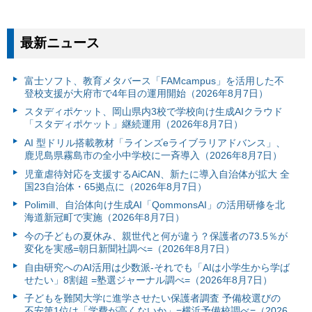
最新ニュース
富⼠ソフト、教育メタバース「FAMcampus」を活用した不
登校支援が大府市で4年目の運用開始（2026年8月7日）
スタディポケット、岡山県内3校で学校向け生成AIクラウド
「スタディポケット」継続運用（2026年8月7日）
AI 型ドリル搭載教材「ラインズeライブラリアドバンス」、
鹿児島県霧島市の全小中学校に一斉導入（2026年8月7日）
児童虐待対応を支援するAiCAN、新たに導入自治体が拡大 全
国23自治体・65拠点に（2026年8月7日）
Polimill、自治体向け生成AI「QommonsAI」の活用研修を北
海道新冠町で実施（2026年8月7日）
今の子どもの夏休み、親世代と何が違う？保護者の73.5％が
変化を実感=朝日新聞社調べ=（2026年8月7日）
自由研究へのAI活用は少数派-それでも「AIは小学生から学ば
せたい」8割超 =塾選ジャーナル調べ=（2026年8月7日）
子どもを難関大学に進学させたい保護者調査 予備校選びの
不安第1位は「学費が高くないか」=横浜予備校調べ=（2026