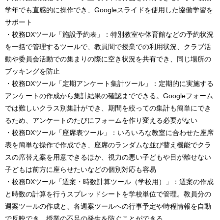
学年でも直感的に操作でき、Googleスライドを使用した協働学習を
サポート
・校務DXツール「施設予約表」：特別教室や体育館などの予約状況
を一括で管理するツールで、教員間で授業での利用状況、クラブ活
動や委員会活動での集まりの際に空き状況を共有でき、同じ場所の
ブッキングを防止
・校務DXツール「定期アンケート集計ツール」：定期的に実施する
アンケートの作成から集計結果の確認までできる。Googleフォーム
では難しいクラス別集計ができ、期間を絞っての集計も簡単にでき
るため、アンケートのたびにフォームを作り変える必要がない
・校務DXツール「座席表ツール」：いろいろな教室に合わせた座席
表を簡単な操作で作成でき、座席のランダムな並び替え機能でクラ
スの席替え案を用意できるほか、視力の悪い子どもや目が離せない
子どもは前方に座らせたいなどの個別対応も容易
・校務DXツール「週案・時数計算ツール（学校用）」：週案の作成
と時数の計算を行うスプレッドシートを学校単位で管理。教員分の
週案ツールの作成と、各週案ツールへの行事予定や時程情報を自動
で反映でき、授業の不足の発生を防ぐことができる