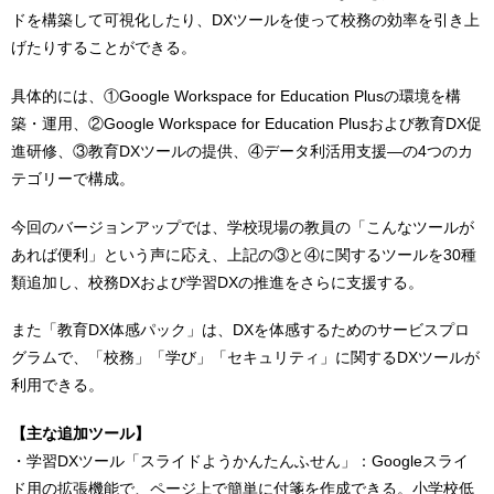
ドを構築して可視化したり、DXツールを使って校務の効率を引き上
げたりすることができる。
具体的には、①Google Workspace for Education Plusの環境を構
築・運用、②Google Workspace for Education Plusおよび教育DX促
進研修、③教育DXツールの提供、④データ利活用支援―の4つのカ
テゴリーで構成。
今回のバージョンアップでは、学校現場の教員の「こんなツールが
あれば便利」という声に応え、上記の③と④に関するツールを30種
類追加し、校務DXおよび学習DXの推進をさらに支援する。
また「教育DX体感パック」は、DXを体感するためのサービスプロ
グラムで、「校務」「学び」「セキュリティ」に関するDXツールが
利用できる。
【主な追加ツール】
・学習DXツール「スライドようかんたんふせん」：Googleスライ
ド用の拡張機能で、ページ上で簡単に付箋を作成できる。小学校低