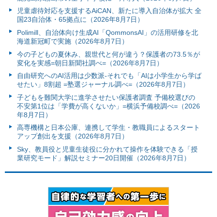
児童虐待対応を支援するAiCAN、新たに導入自治体が拡大 全
国23自治体・65拠点に（2026年8月7日）
Polimill、自治体向け生成AI「QommonsAI」の活用研修を北
海道新冠町で実施（2026年8月7日）
今の子どもの夏休み、親世代と何が違う？保護者の73.5％が
変化を実感=朝日新聞社調べ=（2026年8月7日）
自由研究へのAI活用は少数派-それでも「AIは小学生から学ば
せたい」8割超 =塾選ジャーナル調べ=（2026年8月7日）
子どもを難関大学に進学させたい保護者調査 予備校選びの
不安第1位は「学費が高くないか」=横浜予備校調べ=（2026
年8月7日）
高専機構と日本公庫、連携して学生・教職員によるスタート
アップ創出を支援（2026年8月7日）
Sky、教員役と児童生徒役に分かれて操作を体験できる「授
業研究モード」解説セミナー20日開催（2026年8月7日）