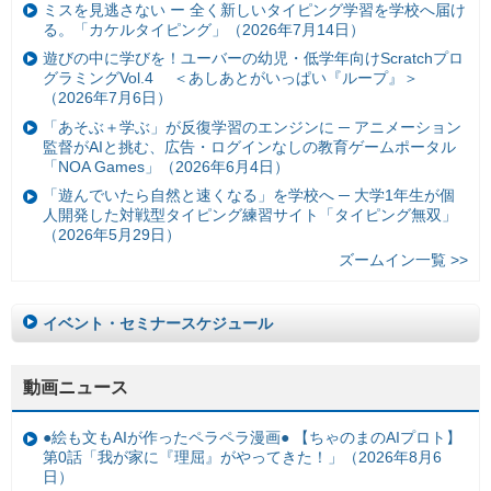
ミスを見逃さない ー 全く新しいタイピング学習を学校へ届け
る。「カケルタイピング」（2026年7月14日）
遊びの中に学びを！ユーバーの幼児・低学年向けScratchプロ
グラミングVol.4 ＜あしあとがいっぱい『ループ』＞
（2026年7月6日）
「あそぶ＋学ぶ」が反復学習のエンジンに ─ アニメーション
監督がAIと挑む、広告・ログインなしの教育ゲームポータル
「NOA Games」（2026年6月4日）
「遊んでいたら自然と速くなる」を学校へ ─ 大学1年生が個
人開発した対戦型タイピング練習サイト「タイピング無双」
（2026年5月29日）
ズームイン一覧 >>
イベント・セミナースケジュール
動画ニュース
●絵も文もAIが作ったペラペラ漫画● 【ちゃのまのAIプロト】
第0話「我が家に『理屈』がやってきた！」（2026年8月6
日）