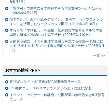
年5月7日）
「数学AI」で途中式まで理解できる学習支援ツールとは何か
（2026年4月13日）
AIで自分だけの折り紙をデザイン、 豊洲で「うさプロオンラ
イン」を活用したワークショップ開催（2026年3月18日）
すららで「学び直し」を支援、効果的な学習サイクルで学習
習慣も醸成／札幌山の手高等学校（2026年3月10日）
目的を明確に、子ども主体で見通しを立てる授業— 札幌に届
ける“大樹町の魅力”／北海道大樹町立大樹小学校（2026年3月
9日）
一覧 >>
おすすめ情報 <PR>
貴社Webサイトの“事例紹介”記事転載サービス
ICT教育ニュースをスマホでアプリのように読む方法
イベント・セミナー・体験会・公開授業の無料告知はICT教育
ニュース