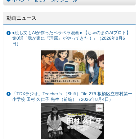
イベント・セミナースケジュール
動画ニュース
●絵も文もAIが作ったペラペラ漫画● 【ちゃのまのAIプロト】
第0話「我が家に『理屈』がやってきた！」（2026年8月6
日）
「TDXラジオ」Teacher’s ［Shift］File.279 板橋区立志村第一
小学校 田村 久仁子 先生（前編）（2026年8月4日）