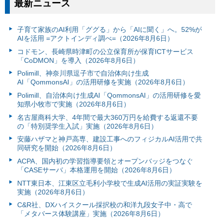
最新ニュース
子育て家族のAI利用「ググる」から「AIに聞く」へ。52%が
AIを活用 =アクトインディ調べ=（2026年8月6日）
コドモン、長崎県時津町の公立保育所が保育ICTサービス
「CoDMON」を導入（2026年8月6日）
Polimill、神奈川県逗子市で自治体向け生成
AI「QommonsAI」の活用研修を実施（2026年8月6日）
Polimill、自治体向け生成AI「QommonsAI」の活用研修を愛
知県小牧市で実施（2026年8月6日）
名古屋商科大学、4年間で最大360万円を給費する返還不要
の「特別奨学生入試」実施（2026年8月6日）
安藤ハザマと神戸高専、建設工事へのフィジカルAI活用で共
同研究を開始（2026年8月6日）
ACPA、国内初の学習指導要領とオープンバッジをつなぐ
「CASEサーバ」本格運用を開始（2026年8月6日）
NTT東日本、江東区立毛利小学校で生成AI活用の実証実験を
実施（2026年8月6日）
C&R社、DXハイスクール採択校の和洋九段女子中・高で
「メタバース体験講座」実施（2026年8月6日）