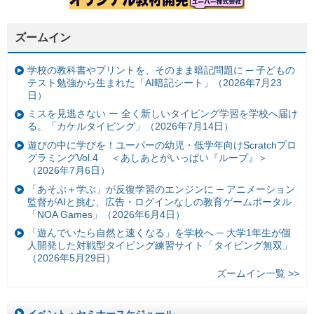
ズームイン
学校の教科書やプリントを、そのまま暗記問題に ─ 子どもの
テスト勉強から生まれた「AI暗記シート」（2026年7月23
日）
ミスを見逃さない ー 全く新しいタイピング学習を学校へ届け
る。「カケルタイピング」（2026年7月14日）
遊びの中に学びを！ユーバーの幼児・低学年向けScratchプロ
グラミングVol.4 ＜あしあとがいっぱい『ループ』＞
（2026年7月6日）
「あそぶ＋学ぶ」が反復学習のエンジンに ─ アニメーション
監督がAIと挑む、広告・ログインなしの教育ゲームポータル
「NOA Games」（2026年6月4日）
「遊んでいたら自然と速くなる」を学校へ ─ 大学1年生が個
人開発した対戦型タイピング練習サイト「タイピング無双」
（2026年5月29日）
ズームイン一覧 >>