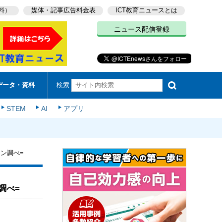
料）
媒体・記事広告料金表
ICT教育ニュースとは
ニュース配信登録
検索
データ・資料
STEM
AI
アプリ
モン調べ=
調べ=