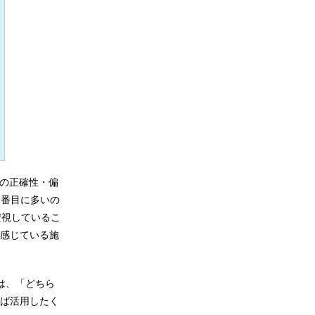
報の正確性・偏
2番目に多いの
安視しているこ
感じている施
は、「どちら
れば活用したく