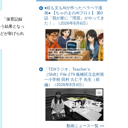
●絵も文もAIが作ったペラペラ漫
画● 【ちゃのまのAIプロト】 第0
話「我が家に『理屈』がやってき
、「保育記録
た！」（2026年8月6日）
いう結果となっ
どが挙げられ
「TDXラジオ」Teacher’s
［Shift］File.279 板橋区立志村第
一小学校 田村 久仁子 先生（前
編）（2026年8月4日）
動画ニュース一覧 >>