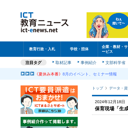
企業・教材・サ
教育行政・入札
学校・団体
ービス
注目タグ
取材記事
事例紹介
文部科学省
《夏休み本番》
8月のイベント、セミナー情報
トップ
データ・資
2024年12月18日
保育現場「生成