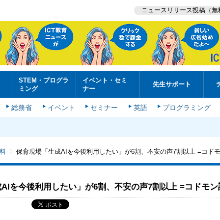
ニュースリリース投稿（無
STEM・プログラ
イベント・セミ
先生サポート
ミング
ナー
総務省
イベント
セミナー
英語
プログラミング
料
保育現場「生成AIを今後利用したい」が6割、不安の声7割以上 =コド
AIを今後利用したい」が6割、不安の声7割以上 =コドモン