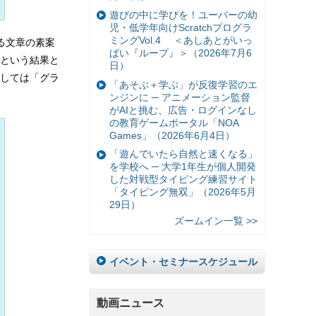
遊びの中に学びを！ユーバーの幼
児・低学年向けScratchプログラ
ミングVol.4 ＜あしあとがいっ
る文章の素案
ぱい『ループ』＞（2026年7月6
％という結果と
日）
しては「グラ
「あそぶ＋学ぶ」が反復学習のエ
ンジンに ─ アニメーション監督
がAIと挑む、広告・ログインなし
の教育ゲームポータル「NOA
Games」（2026年6月4日）
「遊んでいたら自然と速くなる」
を学校へ ─ 大学1年生が個人開発
した対戦型タイピング練習サイト
「タイピング無双」（2026年5月
29日）
ズームイン一覧 >>
イベント・セミナースケジュール
動画ニュース