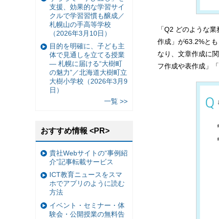
支援、効果的な学習サイ
クルで学習習慣も醸成／
札幌山の手高等学校
「Q2 どのような
（2026年3月10日）
作成」が63.2%
目的を明確に、子ども主
なり、文章作成に関
体で見通しを立てる授業
— 札幌に届ける“大樹町
フ作成や表作成」「
の魅力”／北海道大樹町立
大樹小学校（2026年3月9
日）
一覧 >>
おすすめ情報 <PR>
貴社Webサイトの“事例紹
介”記事転載サービス
ICT教育ニュースをスマ
ホでアプリのように読む
方法
イベント・セミナー・体
験会・公開授業の無料告