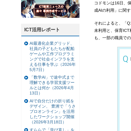
コドモンは16日、
成AIの利用」に関
それによると、「Q1
ICT活用レポート
未利用と、保育IC
も、一部の職員での
AI最適化企業グリッド、
社員の子どもたちが配船
ゲームや工作プログラミ
ングで社会インフラを支
える仕事を学ぶ（2026年
5月7日）
「数学AI」で途中式まで
理解できる学習支援ツー
ルとは何か（2026年4月
13日）
AIで自分だけの折り紙を
デザイン、 豊洲で「うさ
プロオンライン」を活用
したワークショップ開催
（2026年3月18日）
すららで「学び直し」を