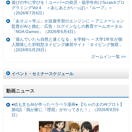
遊びの中に学びを！ユーバーの幼児・低学年向けScratchプロ
グラミングVol.4 ＜あしあとがいっぱい『ループ』＞
（2026年7月6日）
「あそぶ＋学ぶ」が反復学習のエンジンに ─ アニメーション
監督がAIと挑む、広告・ログインなしの教育ゲームポータル
「NOA Games」（2026年6月4日）
「遊んでいたら自然と速くなる」を学校へ ─ 大学1年生が個
人開発した対戦型タイピング練習サイト「タイピング無双」
（2026年5月29日）
ズームイン一覧 >>
イベント・セミナースケジュール
動画ニュース
●絵も文もAIが作ったペラペラ漫画● 【ちゃのまのAIプロト】
第0話「我が家に『理屈』がやってきた！」（2026年8月6
日）