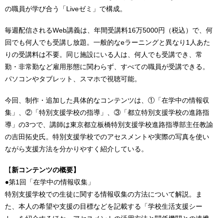
の職員が学び合う「Liveゼミ」で構成。
毎週配信されるWeb講義は、年間受講料16万5000円（税込）で、何
回でも何人でも受講し放題。一般的なeラーニングと異なり1人あた
りの受講料は不要。同じ施設にいる人は、何人でも受講でき、常
勤・非常勤など雇用形態に関わらず、すべての職員が受講できる。
パソコンやタブレット、スマホで視聴可能。
今回、制作・追加した具体的なコンテンツは、①「在学中の情報収
集」、②「特別支援学校の指導」、③「都立特別支援学校の進路指
導」の3つで、講師は東京都立板橋特別支援学校進路指導部主任教諭
の吉田拓史氏。特別支援学校でのアセスメントや実際の写真を使い
ながら支援方法を分かりやすく紹介している。
【
新コンテンツの概要】
●第1回「在学中の情報収集」
特別支援学校での生徒に関する情報収集の方法について解説。ま
た、本人の希望や支援の目標などを記載する「学校生活支援シー