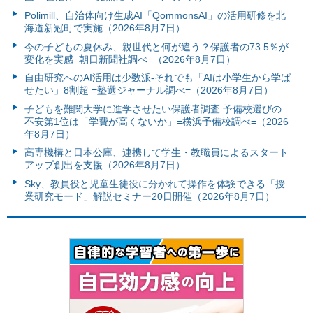
Polimill、自治体向け生成AI「QommonsAI」の活用研修を北
海道新冠町で実施（2026年8月7日）
今の子どもの夏休み、親世代と何が違う？保護者の73.5％が
変化を実感=朝日新聞社調べ=（2026年8月7日）
自由研究へのAI活用は少数派-それでも「AIは小学生から学ば
せたい」8割超 =塾選ジャーナル調べ=（2026年8月7日）
子どもを難関大学に進学させたい保護者調査 予備校選びの
不安第1位は「学費が高くないか」=横浜予備校調べ=（2026
年8月7日）
高専機構と日本公庫、連携して学生・教職員によるスタート
アップ創出を支援（2026年8月7日）
Sky、教員役と児童生徒役に分かれて操作を体験できる「授
業研究モード」解説セミナー20日開催（2026年8月7日）