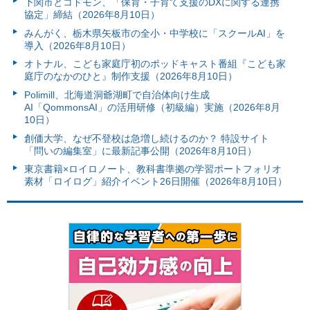
下関市とコドモン、「保育・子育て支援のDXに関する連携
協定」締結（2026年8月10日）
みんがく、栃木県矢板市の全小・中学校に「スクールAI」を
導入（2026年8月10日）
オトナル、こども家庭庁初のポッドキャスト番組『こども家
庭庁のなかのひと』制作支援（2026年8月10日）
Polimill、北海道洞爺湖町で自治体向け生成
AI「QommonsAI」の活用研修（初級編）実施（2026年8月
10日）
創価大学、なぜ不登校は急増し続けるのか？ 特設サイト
「問いの編集室」に最新記事公開（2026年8月10日）
東京書籍×ロイロノート、教科書準拠の学習ポートフォリオ
素材「ロイログ」紹介イベント26日開催（2026年8月10日）