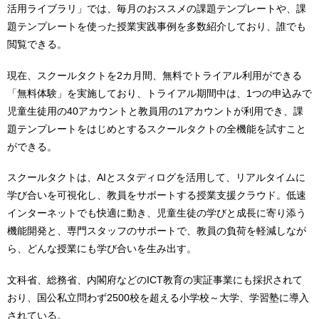
活用ライブラリ」では、毎月のおススメの課題テンプレートや、課
題テンプレートを使った授業実践事例を多数紹介しており、誰でも
閲覧できる。
現在、スクールタクトを2カ月間、無料でトライアル利用ができる
「無料体験」を実施しており、トライアル期間中は、1つの申込みで
児童生徒用の40アカウントと教員用の1アカウントが利用でき、課
題テンプレートをはじめとするスクールタクトの全機能を試すこと
ができる。
スクールタクトは、AIとスタディログを活用して、リアルタイムに
学び合いを可視化し、教員をサポートする授業支援クラウド。低速
インターネットでも快適に動き、児童生徒の学びと成長に寄り添う
機能開発と、専門スタッフのサポートで、教員の負荷を軽減しなが
ら、どんな授業にも学び合いを生み出す。
文科省、総務省、内閣府などのICT教育の実証事業にも採択されて
おり、国公私立問わず2500校を超える小学校～大学、学習塾に導入
されている。