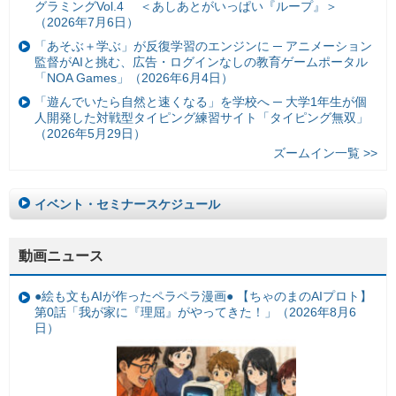
グラミングVol.4 ＜あしあとがいっぱい『ループ』＞
（2026年7月6日）
「あそぶ＋学ぶ」が反復学習のエンジンに ─ アニメーション
監督がAIと挑む、広告・ログインなしの教育ゲームポータル
「NOA Games」（2026年6月4日）
「遊んでいたら自然と速くなる」を学校へ ─ 大学1年生が個
人開発した対戦型タイピング練習サイト「タイピング無双」
（2026年5月29日）
ズームイン一覧 >>
イベント・セミナースケジュール
動画ニュース
●絵も文もAIが作ったペラペラ漫画● 【ちゃのまのAIプロト】
第0話「我が家に『理屈』がやってきた！」（2026年8月6
日）