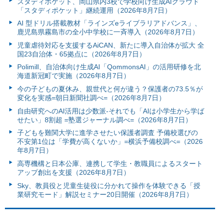
スタディポケット、岡山県内3校で学校向け生成AIクラウド
「スタディポケット」継続運用（2026年8月7日）
AI 型ドリル搭載教材「ラインズeライブラリアドバンス」、
鹿児島県霧島市の全小中学校に一斉導入（2026年8月7日）
児童虐待対応を支援するAiCAN、新たに導入自治体が拡大 全
国23自治体・65拠点に（2026年8月7日）
Polimill、自治体向け生成AI「QommonsAI」の活用研修を北
海道新冠町で実施（2026年8月7日）
今の子どもの夏休み、親世代と何が違う？保護者の73.5％が
変化を実感=朝日新聞社調べ=（2026年8月7日）
自由研究へのAI活用は少数派-それでも「AIは小学生から学ば
せたい」8割超 =塾選ジャーナル調べ=（2026年8月7日）
子どもを難関大学に進学させたい保護者調査 予備校選びの
不安第1位は「学費が高くないか」=横浜予備校調べ=（2026
年8月7日）
高専機構と日本公庫、連携して学生・教職員によるスタート
アップ創出を支援（2026年8月7日）
Sky、教員役と児童生徒役に分かれて操作を体験できる「授
業研究モード」解説セミナー20日開催（2026年8月7日）