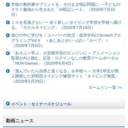
学校の教科書やプリントを、そのまま暗記問題に ─ 子どもの
テスト勉強から生まれた「AI暗記シート」（2026年7月23
日）
ミスを見逃さない ー 全く新しいタイピング学習を学校へ届け
る。「カケルタイピング」（2026年7月14日）
遊びの中に学びを！ユーバーの幼児・低学年向けScratchプロ
グラミングVol.4 ＜あしあとがいっぱい『ループ』＞
（2026年7月6日）
「あそぶ＋学ぶ」が反復学習のエンジンに ─ アニメーション
監督がAIと挑む、広告・ログインなしの教育ゲームポータル
「NOA Games」（2026年6月4日）
「遊んでいたら自然と速くなる」を学校へ ─ 大学1年生が個
人開発した対戦型タイピング練習サイト「タイピング無双」
（2026年5月29日）
ズームイン一覧 >>
イベント・セミナースケジュール
動画ニュース