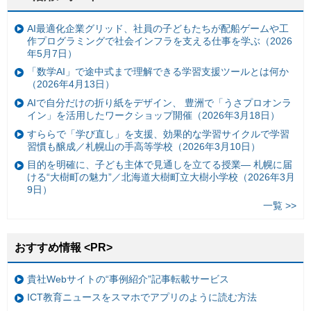
AI最適化企業グリッド、社員の子どもたちが配船ゲームや工
作プログラミングで社会インフラを支える仕事を学ぶ（2026
年5月7日）
「数学AI」で途中式まで理解できる学習支援ツールとは何か
（2026年4月13日）
AIで自分だけの折り紙をデザイン、 豊洲で「うさプロオンラ
イン」を活用したワークショップ開催（2026年3月18日）
すららで「学び直し」を支援、効果的な学習サイクルで学習
習慣も醸成／札幌山の手高等学校（2026年3月10日）
目的を明確に、子ども主体で見通しを立てる授業— 札幌に届
ける“大樹町の魅力”／北海道大樹町立大樹小学校（2026年3月
9日）
一覧 >>
おすすめ情報 <PR>
貴社Webサイトの“事例紹介”記事転載サービス
ICT教育ニュースをスマホでアプリのように読む方法