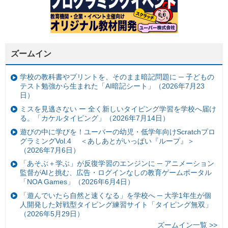
ズームイン
学校の教科書やプリントを、そのまま暗記問題に ─ 子どもの
テスト勉強から生まれた「AI暗記シート」（2026年7月23
日）
ミスを見逃さない ー 全く新しいタイピング学習を学校へ届け
る。「カケルタイピング」（2026年7月14日）
遊びの中に学びを！ユーバーの幼児・低学年向けScratchプロ
グラミングVol.4 ＜あしあとがいっぱい『ループ』＞
（2026年7月6日）
「あそぶ＋学ぶ」が反復学習のエンジンに ─ アニメーション
監督がAIと挑む、広告・ログインなしの教育ゲームポータル
「NOA Games」（2026年6月4日）
「遊んでいたら自然と速くなる」を学校へ ─ 大学1年生が個
人開発した対戦型タイピング練習サイト「タイピング無双」
（2026年5月29日）
ズームイン一覧 >>