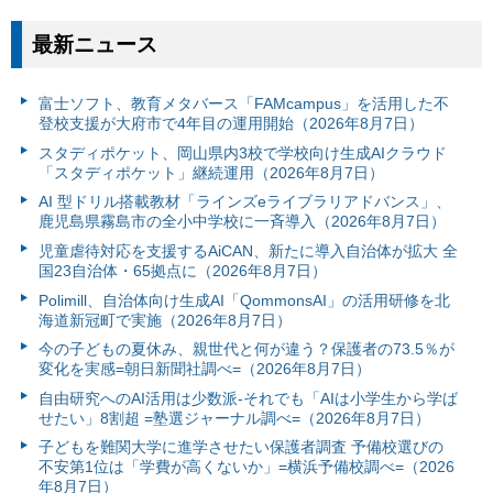
最新ニュース
富⼠ソフト、教育メタバース「FAMcampus」を活用した不
登校支援が大府市で4年目の運用開始（2026年8月7日）
スタディポケット、岡山県内3校で学校向け生成AIクラウド
「スタディポケット」継続運用（2026年8月7日）
AI 型ドリル搭載教材「ラインズeライブラリアドバンス」、
鹿児島県霧島市の全小中学校に一斉導入（2026年8月7日）
児童虐待対応を支援するAiCAN、新たに導入自治体が拡大 全
国23自治体・65拠点に（2026年8月7日）
Polimill、自治体向け生成AI「QommonsAI」の活用研修を北
海道新冠町で実施（2026年8月7日）
今の子どもの夏休み、親世代と何が違う？保護者の73.5％が
変化を実感=朝日新聞社調べ=（2026年8月7日）
自由研究へのAI活用は少数派-それでも「AIは小学生から学ば
せたい」8割超 =塾選ジャーナル調べ=（2026年8月7日）
子どもを難関大学に進学させたい保護者調査 予備校選びの
不安第1位は「学費が高くないか」=横浜予備校調べ=（2026
年8月7日）