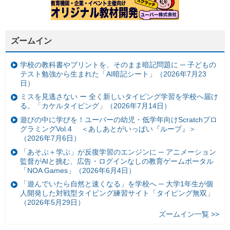
ズームイン
学校の教科書やプリントを、そのまま暗記問題に ─ 子どもの
テスト勉強から生まれた「AI暗記シート」（2026年7月23
日）
ミスを見逃さない ー 全く新しいタイピング学習を学校へ届け
る。「カケルタイピング」（2026年7月14日）
遊びの中に学びを！ユーバーの幼児・低学年向けScratchプロ
グラミングVol.4 ＜あしあとがいっぱい『ループ』＞
（2026年7月6日）
「あそぶ＋学ぶ」が反復学習のエンジンに ─ アニメーション
監督がAIと挑む、広告・ログインなしの教育ゲームポータル
「NOA Games」（2026年6月4日）
「遊んでいたら自然と速くなる」を学校へ ─ 大学1年生が個
人開発した対戦型タイピング練習サイト「タイピング無双」
（2026年5月29日）
ズームイン一覧 >>