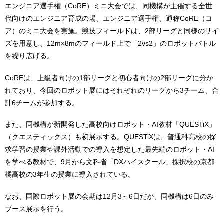
エンジニア選手権（CoRE）ミニ大会では、同機構が主催する全世
代向けのエンジニア育成の場、エンジニア選手権、通称CoRE（コ
ア）のミニ大会を実施。競技フィールドは、2部リーグと同様のサイ
ズを用意し、12m×8mのフィールド上で「2vs2」のロボットバトル
を繰り広げる。
CoREは、上級者向けの1部リーグと初心者向けの2部リーグに分か
れており、今回のロボット展にはそれぞれのリーグから3チーム、合
計6チームが参加する。
また、同機構が新開発した高校向けロボット・AI教材「QUESTiX」
（クエスティックス）も初展示する。QUESTiXは、普通科高校の探
求学習の授業や課外活動での導入を想定した最先端のロボット・AI
を学べる教材で、9月から文科省「DXハイスクール」採択校の京都
橘高校の3年生の授業に導入されている。
なお、国際ロボット展の会期は12月3～6日だが、同機構は6日のみ
ブース展示を行う。