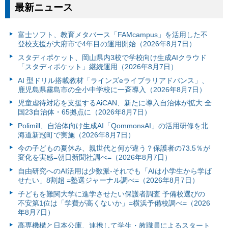
最新ニュース
富⼠ソフト、教育メタバース「FAMcampus」を活用した不
登校支援が大府市で4年目の運用開始（2026年8月7日）
スタディポケット、岡山県内3校で学校向け生成AIクラウド
「スタディポケット」継続運用（2026年8月7日）
AI 型ドリル搭載教材「ラインズeライブラリアドバンス」、
鹿児島県霧島市の全小中学校に一斉導入（2026年8月7日）
児童虐待対応を支援するAiCAN、新たに導入自治体が拡大 全
国23自治体・65拠点に（2026年8月7日）
Polimill、自治体向け生成AI「QommonsAI」の活用研修を北
海道新冠町で実施（2026年8月7日）
今の子どもの夏休み、親世代と何が違う？保護者の73.5％が
変化を実感=朝日新聞社調べ=（2026年8月7日）
自由研究へのAI活用は少数派-それでも「AIは小学生から学ば
せたい」8割超 =塾選ジャーナル調べ=（2026年8月7日）
子どもを難関大学に進学させたい保護者調査 予備校選びの
不安第1位は「学費が高くないか」=横浜予備校調べ=（2026
年8月7日）
高専機構と日本公庫、連携して学生・教職員によるスタート