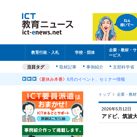
企業・教材・サ
教育行政・入札
学校・団体
ービス
注目タグ
取材記事
事例紹介
文部科学省
《夏休み本番》
8月のイベント、セミナー情報
トップ
企業・教材
2026年5月12日
アドビ、筑波大学の