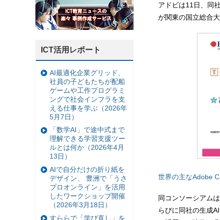
アドビは11日、同社が
が関東の国立総合大
ICT活用レポート
AI最適化企業グリッド、
社員の子どもたちが配船
ゲームや工作プログラミ
ングで社会インフラを支
える仕事を学ぶ（2026年
5月7日）
「数学AI」で途中式まで
理解できる学習支援ツー
ルとは何か（2026年4月
13日）
AIで自分だけの折り紙を
世界の主なAdobe Cr
デザイン、 豊洲で「うさ
プロオンライン」を活用
したワークショップ開催
同コンソーシアムは、同社
（2026年3月18日）
らびに同社の生成AI
すららで「学び直し」を