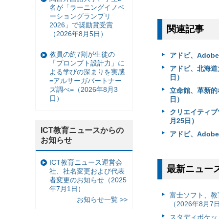
名が「ラーニングイノベ
ーショングランプリ
2026」で奨励賞受賞
関連記事
（2026年8月5日）
教員の約7割が生徒の
アドビ、Adobe F
「プロンプト設計力」に
アドビ、北海道大と
よる学びの深まりを実感
日）
=アルサーガパートナー
ズ調べ=（2026年8月3
立命館、革新的な大
日）
日）
クリエイティブツー
月25日）
ICT教育ニュースからの
アドビ、Adobe C
お知らせ
ICT教育ニュース運営会
最新ニュー
社、社名変更および代表
者変更のお知らせ（2025
年7月1日）
富⼠ソフト、教
お知らせ一覧 >>
（2026年8月7
スタディポケッ