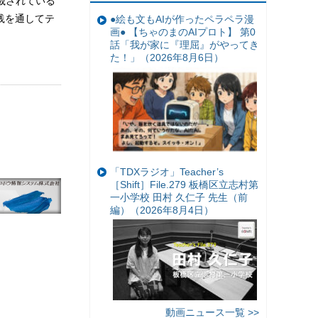
に搭載されている
実践を通してテ
●絵も文もAIが作ったペラペラ漫
画● 【ちゃのまのAIプロト】 第0
話「我が家に『理屈』がやってき
た！」（2026年8月6日）
「TDXラジオ」Teacher’s
［Shift］File.279 板橋区立志村第
一小学校 田村 久仁子 先生（前
編）（2026年8月4日）
動画ニュース一覧 >>