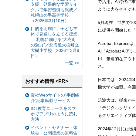
で活用。AI時代に
支援、効果的な学習サイ
ように力をそそぐも
クルで学習習慣も醸成／
札幌山の手高等学校
（2026年3月10日）
5月現在、世界で1
目的を明確に、子ども主
に提供を開始した「教
体で見通しを立てる授業
— 札幌に届ける“大樹町
Acrobat Expr
の魅力”／北海道大樹町立
大樹小学校（2026年3月9
AI「Acrobat 
日）
用、創造的なアウト
一覧 >>
ス。
日本では、2024年4
おすすめ情報 <PR>
機大学が加盟。今回の筑
貴社Webサイトの“事例紹
筑波大は、従来から
介”記事転載サービス
「デジタルクリエイ
ICT教育ニュースをスマ
ホでアプリのように読む
るクリエイティブ体
方法
イベント・セミナー・体
2024年12月に
験会・公開授業の無料告