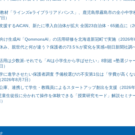
搭載教材「ラインズeライブラリアドバンス」、鹿児島県霧島市の全小中学
7日）
援するAiCAN、新たに導入自治体が拡大 全国23自治体・65拠点に（20
自治体向け生成AI「QommonsAI」の活用研修を北海道新冠町で実施（2026年
み、親世代と何が違う？保護者の73.5％が変化を実感=朝日新聞社調べ=
I活用は少数派-それでも「AIは小学生から学ばせたい」8割超 =塾選ジャ
7日）
学に進学させたい保護者調査 予備校選びの不安第1位は「学費が高くな
2026年8月7日）
公庫、連携して学生・教職員によるスタートアップ創出を支援（2026年
と児童生徒役に分かれて操作を体験できる「授業研究モード」解説セミナー
日）
せ