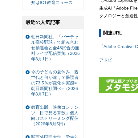
でAdobe Expr
知はICT教育ニュース
生成AI「Adobe
クノロジーと創造性
最近の人気記事
関連URL
朝日新聞社、「バーチャ
ル高校野球」で組み合わ
「Adobe Creative
せ抽選会と全48試合の無
料ライブ配信実施（2026
年8月1日）
アドビ
今の子どもの夏休み、親
世代と何が違う？保護者
の73.5％が変化を実感=
朝日新聞社調べ=（2026
年8月7日）
教育出版、映像コンテン
ツ「目で見る算数」個人
向けストリーミング配信
（2026年8月5日）
関西外国語大学、学生2