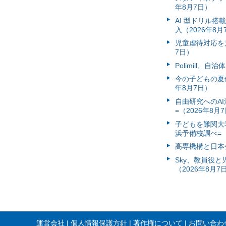
年8月7日）
AI 型ドリル
入（2026年8月
児童虐待対応を支
7日）
Polimill、
今の子どもの夏休
年8月7日）
自由研究へのA
=（2026年8月
子どもを難関大
浜予備校調べ=（
高専機構と日本
Sky、教員役
（2026年8月7
運営会社
個人情報保護方針
著作権について
お問い合わ