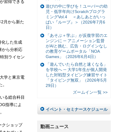
生が習得できる
遊びの中に学びを！ユーバーの幼
児・低学年向けScratchプログラ
ミングVol.4 ＜あしあとがいっ
年2月から新た
ぱい『ループ』＞（2026年7月6
日）
「あそぶ＋学ぶ」が反復学習のエ
ンジンに ─ アニメーション監督
トに特化した生成
がAIと挑む、広告・ログインなし
理解から分析応
の教育ゲームポータル「NOA
Games」（2026年6月4日）
特別ライセン
「遊んでいたら自然と速くなる」
を学校へ ─ 大学1年生が個人開発
した対戦型タイピング練習サイト
海道大学と東京電
「タイピング無双」（2026年5月
った。
29日）
ズームイン一覧 >>
いる総合科目
OG指導によ
イベント・セミナースケジュール
。
ークショップ
動画ニュース