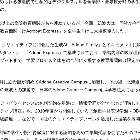
求められる創造的で生産的なデジタルスキルを全学部・全専攻分野の学
の。
00以上の高等教育機関が名を連ねているが、今回、筑波大は、同社が今
育機関向けAcrobat Express」を全学生向けに大規模導入した。
essは、クリエイティブに特化した生成AI「Adobe Firefly」とドキュメン
AIアシスタント」、「Adobe Express」で構成されており、学習内容の吸収
プットまで、学習プロセス全体を総合的に支援する教育機関向け限定の
月に立命館が初めてAdobe Creative Campusに加盟し、その後、北
波大の加盟で、日本のAdobe Creative Campusは4学校法人にな
アドビライセンスの包括契約を基盤に、情報学群が全学向けに開講して
ティブ講座」や、2010年度から開催している「創造学群表現学類～OB
験講座～」などで、同社のクリエイティブツールを活用した授業を展開
は医学類の学生が慢性腎臓病に対する認知を高めて早期受診を促すためのワ