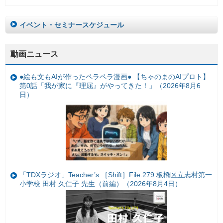
イベント・セミナースケジュール
動画ニュース
●絵も文もAIが作ったペラペラ漫画● 【ちゃのまのAIプロト】
第0話「我が家に『理屈』がやってきた！」（2026年8月6
日）
「TDXラジオ」Teacher’s ［Shift］File.279 板橋区立志村第一
小学校 田村 久仁子 先生（前編）（2026年8月4日）