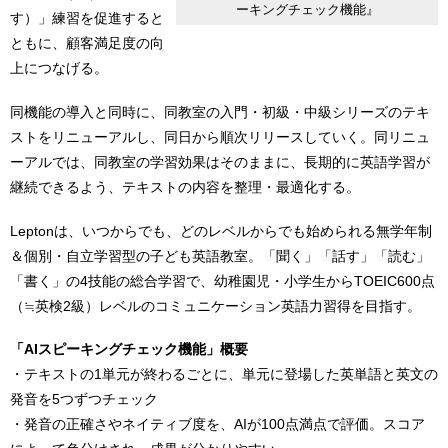
ーキングチェック機能』
す）」練習を促進すると
ともに、顧客満足度の向
上につなげる。
同機能の導入と同時に、同教室の入門・初級・中級シリーズのテキ
ストをリニューアルし、同日から順次リリースしていく。同リニュ
ーアルでは、同教室の学習効果はそのままに、長期的に英語学習が
継続できるよう、テキストの内容を整理・最適化する。
Leptonは、いつからでも、どのレベルからでも始められる無学年制
＆個別・自立学習型の子ども英語教室。「聞く」「話す」「読む」
「書く」の4技能の総合学習で、幼稚園児・小学生からTOEIC600点
（≒英検2級）レベルのコミュニケーション英語力習得を目指す。
「AIスピーキングチェック機能」概要
・テキストの1単元が終わるごとに、単元に登場した英単語と英文の
発音を5つずつチェック
・発音の正確さやネイティブ度を、AIが100点満点で評価。スコア