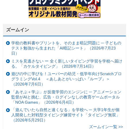
ズームイン
学校の教科書やプリントを、そのまま暗記問題に ─ 子どもの
テスト勉強から生まれた「AI暗記シート」（2026年7月23
日）
ミスを見逃さない ー 全く新しいタイピング学習を学校へ届け
る。「カケルタイピング」（2026年7月14日）
遊びの中に学びを！ユーバーの幼児・低学年向けScratchプロ
グラミングVol.4 ＜あしあとがいっぱい『ループ』＞
（2026年7月6日）
「あそぶ＋学ぶ」が反復学習のエンジンに ─ アニメーション
監督がAIと挑む、広告・ログインなしの教育ゲームポータル
「NOA Games」（2026年6月4日）
「遊んでいたら自然と速くなる」を学校へ ─ 大学1年生が個
人開発した対戦型タイピング練習サイト「タイピング無双」
（2026年5月29日）
ズームイン一覧 >>