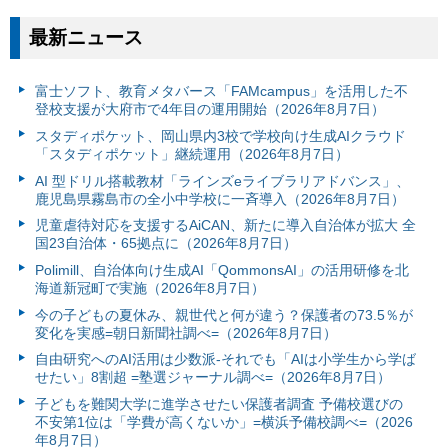
最新ニュース
富⼠ソフト、教育メタバース「FAMcampus」を活用した不
登校支援が大府市で4年目の運用開始（2026年8月7日）
スタディポケット、岡山県内3校で学校向け生成AIクラウド
「スタディポケット」継続運用（2026年8月7日）
AI 型ドリル搭載教材「ラインズeライブラリアドバンス」、
鹿児島県霧島市の全小中学校に一斉導入（2026年8月7日）
児童虐待対応を支援するAiCAN、新たに導入自治体が拡大 全
国23自治体・65拠点に（2026年8月7日）
Polimill、自治体向け生成AI「QommonsAI」の活用研修を北
海道新冠町で実施（2026年8月7日）
今の子どもの夏休み、親世代と何が違う？保護者の73.5％が
変化を実感=朝日新聞社調べ=（2026年8月7日）
自由研究へのAI活用は少数派-それでも「AIは小学生から学ば
せたい」8割超 =塾選ジャーナル調べ=（2026年8月7日）
子どもを難関大学に進学させたい保護者調査 予備校選びの
不安第1位は「学費が高くないか」=横浜予備校調べ=（2026
年8月7日）