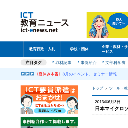
企業・教材・サ
教育行政・入札
学校・団体
ービス
注目タグ
取材記事
事例紹介
文部科学省
《夏休み本番》
8月のイベント、セミナー情報
トップ
ツール・教
2013年6月3日
日本マイクロ