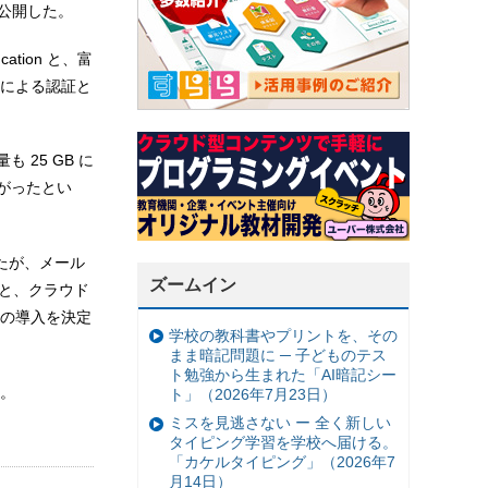
に公開した。
ation と、富
バーによる認証と
 25 GB に
上がったとい
たが、メール
ズームイン
こと、クラウド
の導入を決定
学校の教科書やプリントを、その
まま暗記問題に ─ 子どものテス
ト勉強から生まれた「AI暗記シー
。
ト」（2026年7月23日）
ミスを見逃さない ー 全く新しい
タイピング学習を学校へ届ける。
「カケルタイピング」（2026年7
月14日）