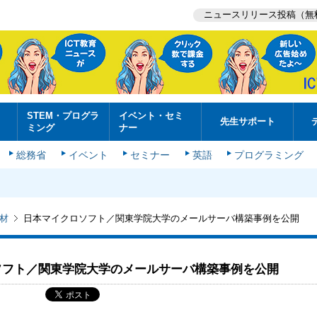
ニュースリリース投稿（無
STEM・プログラ
イベント・セミ
先生サポート
ミング
ナー
総務省
イベント
セミナー
英語
プログラミング
材
日本マイクロソフト／関東学院大学のメールサーバ構築事例を公開
ソフト／関東学院大学のメールサーバ構築事例を公開