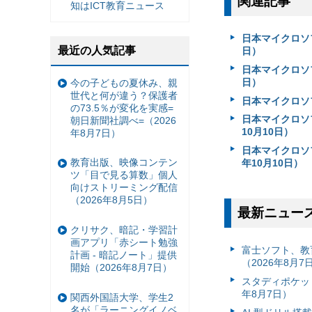
関連記事
知はICT教育ニュース
日本マイクロソフト／
最近の人気記事
日）
日本マイクロソフ
日）
今の子どもの夏休み、親
世代と何が違う？保護者
日本マイクロソフト
の73.5％が変化を実感=
日本マイクロソフ
朝日新聞社調べ=（2026
10月10日）
年8月7日）
日本マイクロソフ
教育出版、映像コンテン
年10月10日）
ツ「目で見る算数」個人
向けストリーミング配信
（2026年8月5日）
最新ニュー
クリサク、暗記・学習計
画アプリ「赤シート勉強
富⼠ソフト、教
計画 - 暗記ノート」提供
（2026年8月7
開始（2026年8月7日）
スタディポケッ
年8月7日）
関西外国語大学、学生2
名が「ラーニングイノベ