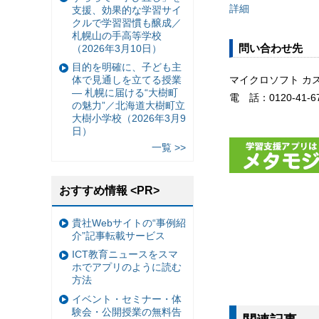
詳細
支援、効果的な学習サイ
クルで学習習慣も醸成／
札幌山の手高等学校
問い合わせ先
（2026年3月10日）
目的を明確に、子ども主
マイクロソフト カ
体で見通しを立てる授業
— 札幌に届ける“大樹町
電 話：0120-41-6
の魅力”／北海道大樹町立
大樹小学校（2026年3月9
日）
一覧 >>
おすすめ情報 <PR>
貴社Webサイトの“事例紹
介”記事転載サービス
ICT教育ニュースをスマ
ホでアプリのように読む
方法
イベント・セミナー・体
験会・公開授業の無料告