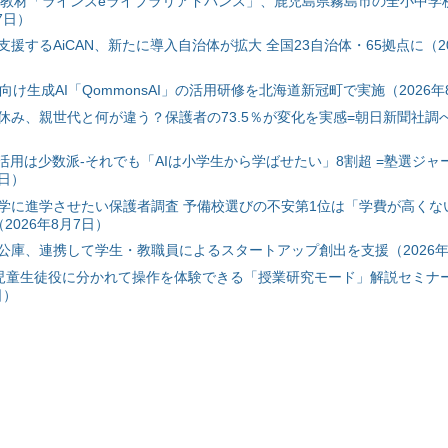
搭載教材「ラインズeライブラリアドバンス」、鹿児島県霧島市の全小中学
7日）
援するAiCAN、新たに導入自治体が拡大 全国23自治体・65拠点に（20
自治体向け生成AI「QommonsAI」の活用研修を北海道新冠町で実施（2026年
み、親世代と何が違う？保護者の73.5％が変化を実感=朝日新聞社調べ=
I活用は少数派-それでも「AIは小学生から学ばせたい」8割超 =塾選ジャ
7日）
学に進学させたい保護者調査 予備校選びの不安第1位は「学費が高くな
2026年8月7日）
公庫、連携して学生・教職員によるスタートアップ創出を支援（2026年
と児童生徒役に分かれて操作を体験できる「授業研究モード」解説セミナー
日）