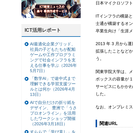
日本マイクロソフト
ITインフラの構築と運用
士通が構築するオンプレ
ICT活用レポート
卒業生向け「生涯メ
2013 年 3 月
AI最適化企業グリッド、
社員の子どもたちが配船
拡張したことなどか
ゲームや工作プログラミ
う。
ングで社会インフラを支
える仕事を学ぶ（2026年
5月7日）
関東学院大学は、メ
「数学AI」で途中式まで
ボックスの容量が 
理解できる学習支援ツー
サービスにもかかわ
ルとは何か（2026年4月
した。
13日）
AIで自分だけの折り紙を
なお、オンプレミス
デザイン、 豊洲で「うさ
プロオンライン」を活用
したワークショップ開催
関連URL
（2026年3月18日）
すららで「学び直し」を