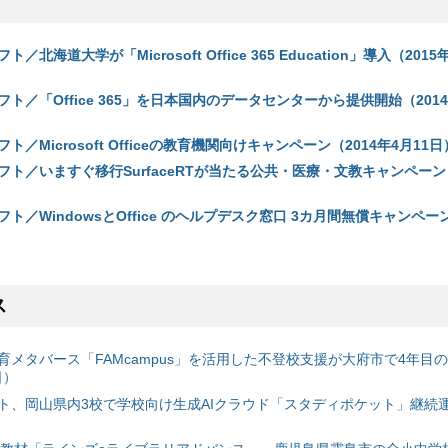
北海道大学が「Microsoft Office 365 Education」導入（2015
ト／「Office 365」を日本国内のデータセンターから提供開始（2014
／Microsoft Officeの教育機関向けキャンペーン（2014年4月11日
ト／いますぐ移行SurfaceRTが当たる公共・医療・文教キャンペーン（
ト／WindowsとOffice のヘルプデスク窓口 3カ月間無償キャンペーン
ス
育メタバース「FAMcampus」を活用した不登校支援が大府市で4年目
日）
ト、岡山県内3校で学校向け生成AIクラウド「スタディポケット」継続運用