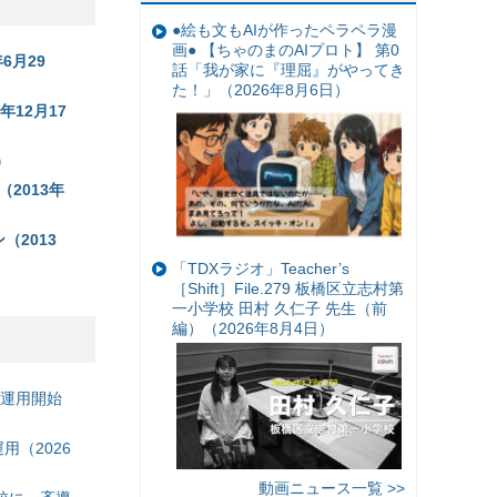
●絵も文もAIが作ったペラペラ漫
画● 【ちゃのまのAIプロト】 第0
年6月29
話「我が家に『理屈』がやってき
た！」（2026年8月6日）
年12月17
）
2013年
（2013
「TDXラジオ」Teacher’s
［Shift］File.279 板橋区立志村第
一小学校 田村 久仁子 先生（前
編）（2026年8月4日）
の運用開始
（2026
動画ニュース一覧 >>