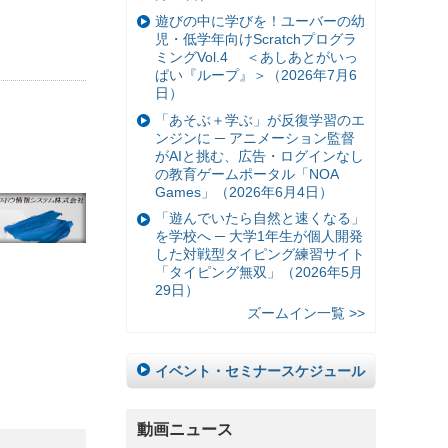
遊びの中に学びを！ユーバーの幼
児・低学年向けScratchプログラ
ミングVol.4 ＜あしあとがいっ
ぱい『ループ』＞（2026年7月6
日）
「あそぶ＋学ぶ」が反復学習のエ
ンジンに ─ アニメーション監督
がAIと挑む、広告・ログインなし
の教育ゲームポータル「NOA
Games」（2026年6月4日）
「遊んでいたら自然と速くなる」
を学校へ ─ 大学1年生が個人開発
した対戦型タイピング練習サイト
「タイピング無双」（2026年5月
29日）
ズームイン一覧 >>
イベント・セミナースケジュール
動画ニュース