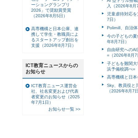
AI 型ドリル
ーショングランプリ
入（2026年8月
2026」で奨励賞受賞
児童虐待対応を支
（2026年8月5日）
7日）
Polimill、
高専機構と日本公庫、連
携して学生・教職員によ
今の子どもの夏休
るスタートアップ創出を
年8月7日）
支援（2026年8月7日）
自由研究へのA
=（2026年8月
子どもを難関大
ICT教育ニュースからの
浜予備校調べ=（
お知らせ
高専機構と日本
Sky、教員役
ICT教育ニュース運営会
（2026年8月7
社、社名変更および代表
者変更のお知らせ（2025
年7月1日）
お知らせ一覧 >>