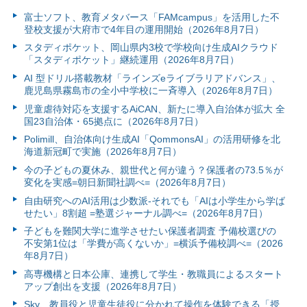
富⼠ソフト、教育メタバース「FAMcampus」を活用した不
登校支援が大府市で4年目の運用開始（2026年8月7日）
スタディポケット、岡山県内3校で学校向け生成AIクラウド
「スタディポケット」継続運用（2026年8月7日）
AI 型ドリル搭載教材「ラインズeライブラリアドバンス」、
鹿児島県霧島市の全小中学校に一斉導入（2026年8月7日）
児童虐待対応を支援するAiCAN、新たに導入自治体が拡大 全
国23自治体・65拠点に（2026年8月7日）
Polimill、自治体向け生成AI「QommonsAI」の活用研修を北
海道新冠町で実施（2026年8月7日）
今の子どもの夏休み、親世代と何が違う？保護者の73.5％が
変化を実感=朝日新聞社調べ=（2026年8月7日）
自由研究へのAI活用は少数派-それでも「AIは小学生から学ば
せたい」8割超 =塾選ジャーナル調べ=（2026年8月7日）
子どもを難関大学に進学させたい保護者調査 予備校選びの
不安第1位は「学費が高くないか」=横浜予備校調べ=（2026
年8月7日）
高専機構と日本公庫、連携して学生・教職員によるスタート
アップ創出を支援（2026年8月7日）
Sky、教員役と児童生徒役に分かれて操作を体験できる「授