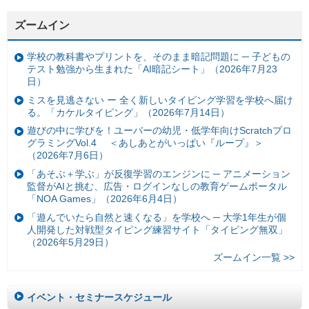
ズームイン
学校の教科書やプリントを、そのまま暗記問題に ─ 子どもの
テスト勉強から生まれた「AI暗記シート」（2026年7月23
日）
ミスを見逃さない ー 全く新しいタイピング学習を学校へ届け
る。「カケルタイピング」（2026年7月14日）
遊びの中に学びを！ユーバーの幼児・低学年向けScratchプロ
グラミングVol.4 ＜あしあとがいっぱい『ループ』＞
（2026年7月6日）
「あそぶ＋学ぶ」が反復学習のエンジンに ─ アニメーション
監督がAIと挑む、広告・ログインなしの教育ゲームポータル
「NOA Games」（2026年6月4日）
「遊んでいたら自然と速くなる」を学校へ ─ 大学1年生が個
人開発した対戦型タイピング練習サイト「タイピング無双」
（2026年5月29日）
ズームイン一覧 >>
イベント・セミナースケジュール